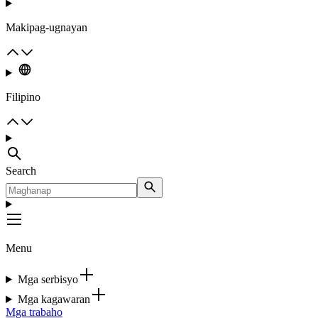
Makipag-ugnayan
Filipino
Search
Menu
Mga serbisyo
Mga kagawaran
Mga trabaho