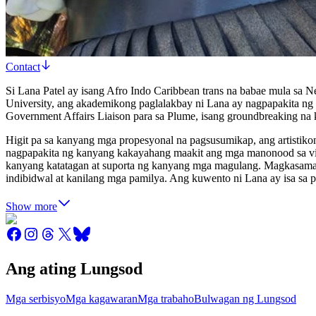
Contact
Si Lana Patel ay isang Afro Indo Caribbean trans na babae mula sa 
University, ang akademikong paglalakbay ni Lana ay nagpapakita ng 
Government Affairs Liaison para sa Plume, isang groundbreaking na
Higit pa sa kanyang mga propesyonal na pagsusumikap, ang artistiko
nagpapakita ng kanyang kakayahang maakit ang mga manonood sa visua
kanyang katatagan at suporta ng kanyang mga magulang. Magkasama, i
indibidwal at kanilang mga pamilya. Ang kuwento ni Lana ay isa sa
Show more
Ang ating Lungsod
Mga serbisyo
Mga kagawaran
Mga trabaho
Bulwagan ng Lungsod