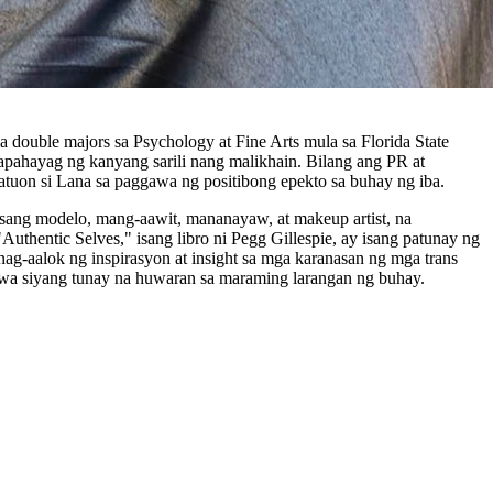
 double majors sa Psychology at Fine Arts mula sa Florida State
apahayag ng kanyang sarili nang malikhain. Bilang ang PR at
tuon si Lana sa paggawa ng positibong epekto sa buhay ng iba.
isang modelo, mang-aawit, mananayaw, at makeup artist, na
hentic Selves," isang libro ni Pegg Gillespie, ay isang patunay ng
ag-aalok ng inspirasyon at insight sa mga karanasan ng mga trans
awa siyang tunay na huwaran sa maraming larangan ng buhay.