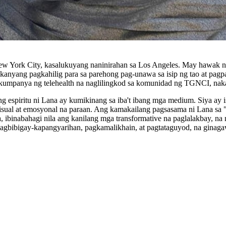
New York City, kasalukuyang naninirahan sa Los Angeles. May hawak na
kanyang pagkahilig para sa parehong pag-unawa sa isip ng tao at pagp
 kumpanya ng telehealth na naglilingkod sa komunidad ng TGNCI, naka
ng espiritu ni Lana ay kumikinang sa iba't ibang mga medium. Siya ay 
l at emosyonal na paraan. Ang kamakailang pagsasama ni Lana sa "Aut
binabahagi nila ang kanilang mga transformative na paglalakbay, na n
 pagbibigay-kapangyarihan, pagkamalikhain, at pagtataguyod, na ginag