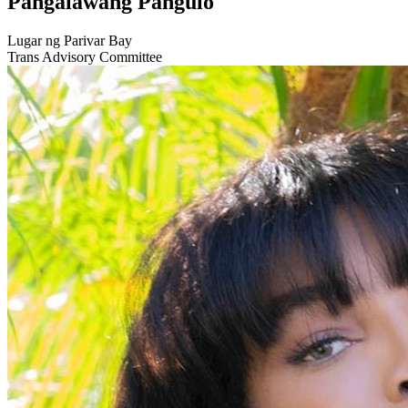
Pangalawang Pangulo
Lugar ng Parivar Bay
Trans Advisory Committee