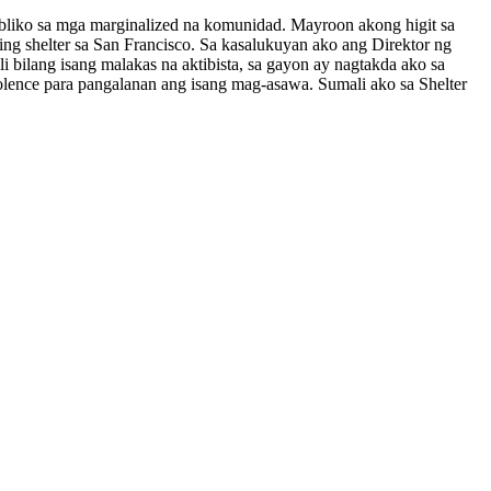
ubliko sa mga marginalized na komunidad. Mayroon akong higit sa
ng shelter sa San Francisco. Sa kasalukuyan ako ang Direktor ng
ilang isang malakas na aktibista, sa gayon ay nagtakda ako sa
olence para pangalanan ang isang mag-asawa. Sumali ako sa Shelter