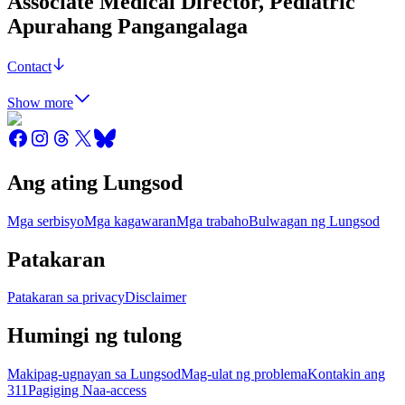
Associate Medical Director, Pediatric
Apurahang Pangangalaga
Contact
Show more
Ang ating Lungsod
Mga serbisyo
Mga kagawaran
Mga trabaho
Bulwagan ng Lungsod
Patakaran
Patakaran sa privacy
Disclaimer
Humingi ng tulong
Makipag-ugnayan sa Lungsod
Mag-ulat ng problema
Kontakin ang
311
Pagiging Naa-access