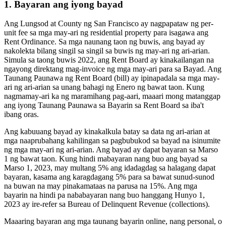
1. Bayaran ang iyong bayad
Ang Lungsod at County ng San Francisco ay nagpapataw ng per-
unit fee sa mga may-ari ng residential property para isagawa ang
Rent Ordinance. Sa mga naunang taon ng buwis, ang bayad ay
nakolekta bilang singil sa singil sa buwis ng may-ari ng ari-arian.
Simula sa taong buwis 2022, ang Rent Board ay kinakailangan na
ngayong direktang mag-invoice ng mga may-ari para sa Bayad. Ang
Taunang Paunawa ng Rent Board (bill) ay ipinapadala sa mga may-
ari ng ari-arian sa unang bahagi ng Enero ng bawat taon. Kung
nagmamay-ari ka ng maramihang pag-aari, maaari mong matanggap
ang iyong Taunang Paunawa sa Bayarin sa Rent Board sa iba't
ibang oras.
Ang kabuuang bayad ay kinakalkula batay sa data ng ari-arian at
mga naaprubahang kahilingan sa pagbubukod sa bayad na isinumite
ng mga may-ari ng ari-arian. Ang bayad ay dapat bayaran sa Marso
1 ng bawat taon. Kung hindi mabayaran nang buo ang bayad sa
Marso 1, 2023, may multang 5% ang idadagdag sa halagang dapat
bayaran, kasama ang karagdagang 5% para sa bawat sunud-sunod
na buwan na may pinakamataas na parusa na 15%. Ang mga
bayarin na hindi pa nababayaran nang buo hanggang Hunyo 1,
2023 ay ire-refer sa Bureau of Delinquent Revenue (collections).
Maaaring bayaran ang mga taunang bayarin online, nang personal, o