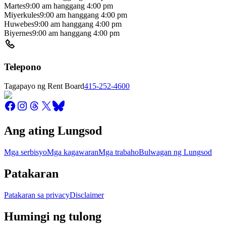
Martes
9:00 am
hanggang
4:00 pm
Miyerkules
9:00 am
hanggang
4:00 pm
Huwebes
9:00 am
hanggang
4:00 pm
Biyernes
9:00 am
hanggang
4:00 pm
Telepono
Tagapayo ng Rent Board
415-252-4600
Ang ating Lungsod
Mga serbisyo
Mga kagawaran
Mga trabaho
Bulwagan ng Lungsod
Patakaran
Patakaran sa privacy
Disclaimer
Humingi ng tulong