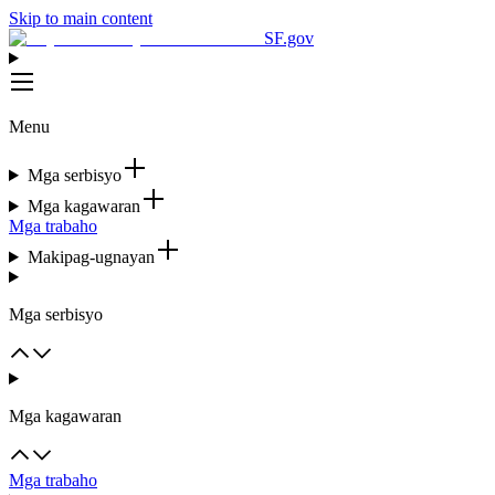
Skip to main content
SF.gov
Menu
Mga serbisyo
Mga kagawaran
Mga trabaho
Makipag-ugnayan
Mga serbisyo
Mga kagawaran
Mga trabaho