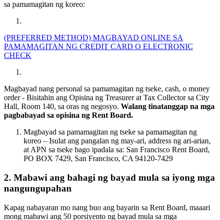
sa pamamagitan ng koreo:
(PREFERRED METHOD) MAGBAYAD ONLINE SA
PAMAMAGITAN NG CREDIT CARD O ELECTRONIC
CHECK
Magbayad nang personal sa pamamagitan ng tseke, cash, o money
order - Bisitahin ang Opisina ng Treasurer at Tax Collector sa City
Hall, Room 140, sa oras ng negosyo.
Walang tinatanggap na mga
pagbabayad sa opisina ng Rent Board.
Magbayad sa pamamagitan ng tseke sa pamamagitan ng
koreo – Isulat ang pangalan ng may-ari, address ng ari-arian,
at APN sa tseke bago ipadala sa: San Francisco Rent Board,
PO BOX 7429, San Francisco, CA 94120-7429
2. Mabawi ang bahagi ng bayad mula sa iyong mga
nangungupahan
Kapag nabayaran mo nang buo ang bayarin sa Rent Board, maaari
mong mabawi ang 50 porsiyento ng bayad mula sa mga