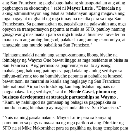
ang San Francisco ng pagbabago habang sinusuportahan ang ating
pagbangon sa ekonomiya," sabi ni
Mayor Lurie
. "Dinadala ng
aking administrasyon ang lahat sa talahanayan upang magawa ang
mga bagay at maghatid ng mga tunay na resulta para sa mga San
Franciscans. Sa pamamagitan ng pagsisikap na palawakin ang mga
opsyon sa transportasyon papunta at mula sa SFO, patuloy naming
ginagawang mas madali para sa mga turista at business traveller na
maranasan ang aming lungsod, palakasin ang aming ekonomiya, at
tanggapin ang mundo pabalik sa San Francisco."
"Ipinagmamalaki namin ang sampu-sampung libong biyahe na
ibinibigay ng Waymo One bawat linggo sa mga residente at bisita sa
San Francisco. Ang permiso sa pagmamapa na ito ay isang
mahalagang hakbang patungo sa pagdadala ng aming serbisyo sa
milyun-milyong tao na bumibiyahe papunta at pabalik sa lungsod
bawat taon, na marami sa kanila ang naglagay ng San Francisco
International Airport sa tuktok ng kanilang listahan ng nais na
pagpapalawak ng serbisyo," sabi ni
Nicole Gavel, pinuno ng
business development at strategic partnerships sa Waymo
.
“Kami ay nalulugod na gumanap ng bahagi sa pagpapakita sa
mundo na ang hinaharap ay magsisimula dito sa San Francisco.”
"Nais naming pasalamatan si Mayor Lurie para sa kanyang
pamumuno sa pagsasama-sama ng mga partido at ang Direktor ng
SFO na si Mike Nakornkhet para sa paglikha ng isang template para