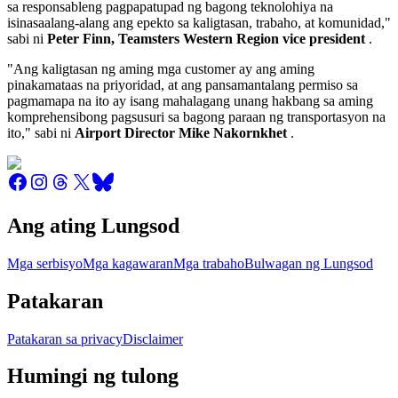
sa responsableng pagpapatupad ng bagong teknolohiya na
isinasaalang-alang ang epekto sa kaligtasan, trabaho, at komunidad,"
sabi ni
Peter Finn, Teamsters Western Region vice president
.
"Ang kaligtasan ng aming mga customer ay ang aming
pinakamataas na priyoridad, at ang pansamantalang permiso sa
pagmamapa na ito ay isang mahalagang unang hakbang sa aming
komprehensibong pagsusuri sa bagong paraan ng transportasyon na
ito," sabi ni
Airport Director Mike Nakornkhet
.
Ang ating Lungsod
Mga serbisyo
Mga kagawaran
Mga trabaho
Bulwagan ng Lungsod
Patakaran
Patakaran sa privacy
Disclaimer
Humingi ng tulong