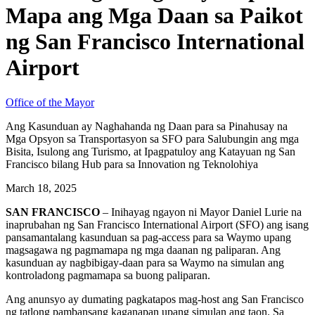
Mapa ang Mga Daan sa Paikot
ng San Francisco International
Airport
Office of the Mayor
Ang Kasunduan ay Naghahanda ng Daan para sa Pinahusay na
Mga Opsyon sa Transportasyon sa SFO para Salubungin ang mga
Bisita, Isulong ang Turismo, at Ipagpatuloy ang Katayuan ng San
Francisco bilang Hub para sa Innovation ng Teknolohiya
March 18, 2025
SAN FRANCISCO
– Inihayag ngayon ni Mayor Daniel Lurie na
inaprubahan ng San Francisco International Airport (SFO) ang isang
pansamantalang kasunduan sa pag-access para sa Waymo upang
magsagawa ng pagmamapa ng mga daanan ng paliparan. Ang
kasunduan ay nagbibigay-daan para sa Waymo na simulan ang
kontroladong pagmamapa sa buong paliparan.
Ang anunsyo ay dumating pagkatapos mag-host ang San Francisco
ng tatlong pambansang kaganapan upang simulan ang taon. Sa