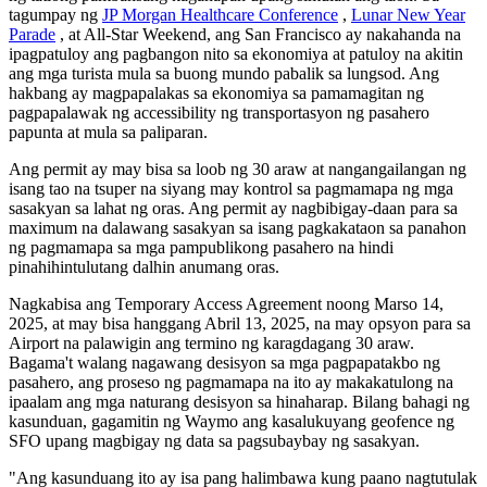
tagumpay ng
JP Morgan Healthcare Conference
,
Lunar New Year
Parade
, at All-Star Weekend, ang San Francisco ay nakahanda na
ipagpatuloy ang pagbangon nito sa ekonomiya at patuloy na akitin
ang mga turista mula sa buong mundo pabalik sa lungsod. Ang
hakbang ay magpapalakas sa ekonomiya sa pamamagitan ng
pagpapalawak ng accessibility ng transportasyon ng pasahero
papunta at mula sa paliparan.
Ang permit ay may bisa sa loob ng 30 araw at nangangailangan ng
isang tao na tsuper na siyang may kontrol sa pagmamapa ng mga
sasakyan sa lahat ng oras. Ang permit ay nagbibigay-daan para sa
maximum na dalawang sasakyan sa isang pagkakataon sa panahon
ng pagmamapa sa mga pampublikong pasahero na hindi
pinahihintulutang dalhin anumang oras.
Nagkabisa ang Temporary Access Agreement noong Marso 14,
2025, at may bisa hanggang Abril 13, 2025, na may opsyon para sa
Airport na palawigin ang termino ng karagdagang 30 araw.
Bagama't walang nagawang desisyon sa mga pagpapatakbo ng
pasahero, ang proseso ng pagmamapa na ito ay makakatulong na
ipaalam ang mga naturang desisyon sa hinaharap. Bilang bahagi ng
kasunduan, gagamitin ng Waymo ang kasalukuyang geofence ng
SFO upang magbigay ng data sa pagsubaybay ng sasakyan.
"Ang kasunduang ito ay isa pang halimbawa kung paano nagtutulak