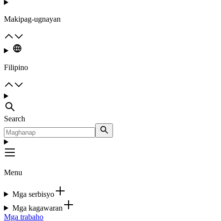
Makipag-ugnayan
Filipino
Search
Menu
Mga serbisyo
Mga kagawaran
Mga trabaho