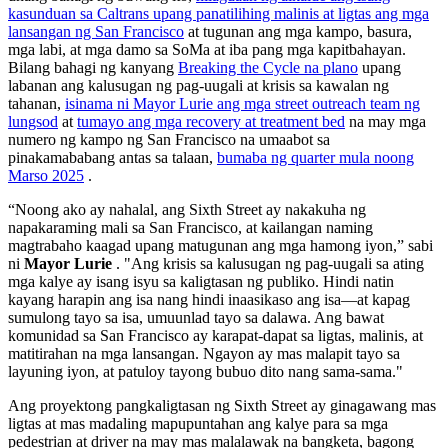
kasunduan sa Caltrans upang panatilihing malinis at ligtas ang mga
lansangan ng San Francisco
at tugunan ang mga kampo, basura,
mga labi, at mga damo sa SoMa at iba pang mga kapitbahayan.
Bilang bahagi ng kanyang
Breaking the Cycle na plano
upang
labanan ang kalusugan ng pag-uugali at krisis sa kawalan ng
tahanan,
isinama ni Mayor Lurie ang mga street outreach team ng
lungsod
at
tumayo ang mga recovery at treatment bed
na may mga
numero ng kampo ng San Francisco na umaabot sa
pinakamababang antas sa talaan,
bumaba ng quarter mula noong
Marso 2025
.
“Noong ako ay nahalal, ang Sixth Street ay nakakuha ng
napakaraming mali sa San Francisco, at kailangan naming
magtrabaho kaagad upang matugunan ang mga hamong iyon,” sabi
ni
Mayor Lurie
. "Ang krisis sa kalusugan ng pag-uugali sa ating
mga kalye ay isang isyu sa kaligtasan ng publiko. Hindi natin
kayang harapin ang isa nang hindi inaasikaso ang isa—at kapag
sumulong tayo sa isa, umuunlad tayo sa dalawa. Ang bawat
komunidad sa San Francisco ay karapat-dapat sa ligtas, malinis, at
matitirahan na mga lansangan. Ngayon ay mas malapit tayo sa
layuning iyon, at patuloy tayong bubuo dito nang sama-sama."
Ang proyektong pangkaligtasan ng Sixth Street ay ginagawang mas
ligtas at mas madaling mapupuntahan ang kalye para sa mga
pedestrian at driver na may mas malalawak na bangketa, bagong