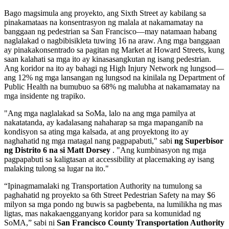
Bago magsimula ang proyekto, ang Sixth Street ay kabilang sa
pinakamataas na konsentrasyon ng malala at nakamamatay na
banggaan ng pedestrian sa San Francisco—may natamaan habang
naglalakad o nagbibisikleta tuwing 16 na araw. Ang mga banggaan
ay pinakakonsentrado sa pagitan ng Market at Howard Streets, kung
saan kalahati sa mga ito ay kinasasangkutan ng isang pedestrian.
Ang koridor na ito ay bahagi ng High Injury Network ng lungsod—
ang 12% ng mga lansangan ng lungsod na kinilala ng Department of
Public Health na bumubuo sa 68% ng malubha at nakamamatay na
mga insidente ng trapiko.
"Ang mga naglalakad sa SoMa, lalo na ang mga pamilya at
nakatatanda, ay kadalasang nahaharap sa mga mapanganib na
kondisyon sa ating mga kalsada, at ang proyektong ito ay
naghahatid ng mga matagal nang pagpapabuti," sabi
ng Superbisor
ng Distrito 6 na si Matt Dorsey
. "Ang kumbinasyon ng mga
pagpapabuti sa kaligtasan at accessibility at placemaking ay isang
malaking tulong sa lugar na ito."
“Ipinagmamalaki ng Transportation Authority na tumulong sa
paghahatid ng proyekto sa 6th Street Pedestrian Safety na may $6
milyon sa mga pondo ng buwis sa pagbebenta, na lumilikha ng mas
ligtas, mas nakakaengganyang koridor para sa komunidad ng
SoMA,” sabi ni
San Francisco County Transportation Authority