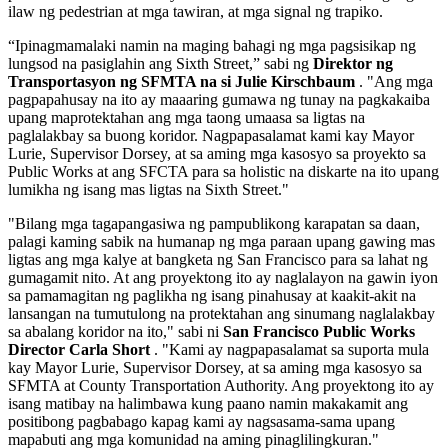
ilaw ng pedestrian at mga tawiran, at mga signal ng trapiko.
“Ipinagmamalaki namin na maging bahagi ng mga pagsisikap ng
lungsod na pasiglahin ang Sixth Street,” sabi ng
Direktor ng
Transportasyon ng SFMTA na si Julie Kirschbaum
. "Ang mga
pagpapahusay na ito ay maaaring gumawa ng tunay na pagkakaiba
upang maprotektahan ang mga taong umaasa sa ligtas na
paglalakbay sa buong koridor. Nagpapasalamat kami kay Mayor
Lurie, Supervisor Dorsey, at sa aming mga kasosyo sa proyekto sa
Public Works at ang SFCTA para sa holistic na diskarte na ito upang
lumikha ng isang mas ligtas na Sixth Street."
"Bilang mga tagapangasiwa ng pampublikong karapatan sa daan,
palagi kaming sabik na humanap ng mga paraan upang gawing mas
ligtas ang mga kalye at bangketa ng San Francisco para sa lahat ng
gumagamit nito. At ang proyektong ito ay naglalayon na gawin iyon
sa pamamagitan ng paglikha ng isang pinahusay at kaakit-akit na
lansangan na tumutulong na protektahan ang sinumang naglalakbay
sa abalang koridor na ito," sabi ni
San Francisco Public Works
Director Carla Short
. "Kami ay nagpapasalamat sa suporta mula
kay Mayor Lurie, Supervisor Dorsey, at sa aming mga kasosyo sa
SFMTA at County Transportation Authority. Ang proyektong ito ay
isang matibay na halimbawa kung paano namin makakamit ang
positibong pagbabago kapag kami ay nagsasama-sama upang
mapabuti ang mga komunidad na aming pinaglilingkuran."