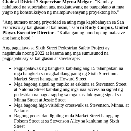
Chair at District 7 Supervisor Myrna Melgar
. "Kami ay
nalulugod na suportahan ang magkatuwang na pagpaplano at mga
yugto ng konstruksiyon ng maimpluwensyang proyektong ito."
"Ang numero unong priyoridad sa ating mga kapitbahayan sa San
Francisco ay kaligtasan at kalinisan," sabi
ni Rudy Corpuz, United
Playaz Executive Director
. "Kailangan ng hood upang mai-save
ang isang hood."
Ang pagtatayo sa Sixth Street Pedestrian Safety Project ay
nagsimula noong 2022 at kasama ang mga sumusunod na
pagpapahusay sa kaligtasan at streetscape:
Pagpapalawak ng bangketa kabilang ang 15 talampakan na
mga bangketa sa magkabilang panig ng Sixth Street mula
Market Street hanggang Howard Street
Mga bagong signal ng trapiko sa eskinita sa Stevenson Street
at Natoma Street kabilang ang mga naa-access na signal ng
pedestrian na nagdaragdag sa mga kasalukuyang signal sa
Minna Street at Jessie Street
Mga bagong high-visibility crosswalk sa Stevenson, Minna, at
Natoma
Bagong pedestrian lighting mula Market Street hanggang
Folsom Street at sa Stevenson Alley sa kanluran ng Sixth
Street