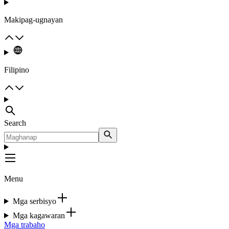
Makipag-ugnayan
Filipino
Search
Menu
Mga serbisyo
Mga kagawaran
Mga trabaho