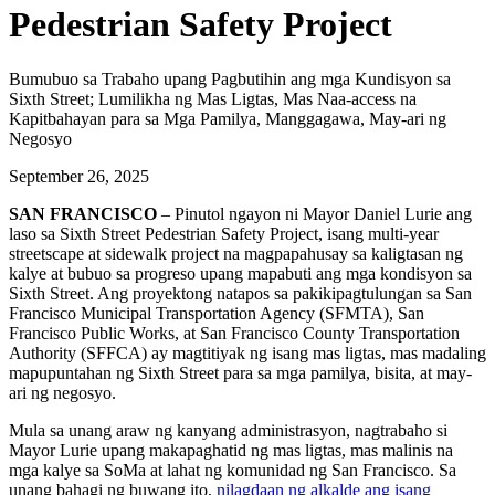
Pedestrian Safety Project
Bumubuo sa Trabaho upang Pagbutihin ang mga Kundisyon sa
Sixth Street; Lumilikha ng Mas Ligtas, Mas Naa-access na
Kapitbahayan para sa Mga Pamilya, Manggagawa, May-ari ng
Negosyo
September 26, 2025
SAN FRANCISCO
– Pinutol ngayon ni Mayor Daniel Lurie ang
laso sa Sixth Street Pedestrian Safety Project, isang multi-year
streetscape at sidewalk project na magpapahusay sa kaligtasan ng
kalye at bubuo sa progreso upang mapabuti ang mga kondisyon sa
Sixth Street. Ang proyektong natapos sa pakikipagtulungan sa San
Francisco Municipal Transportation Agency (SFMTA), San
Francisco Public Works, at San Francisco County Transportation
Authority (SFFCA) ay magtitiyak ng isang mas ligtas, mas madaling
mapupuntahan ng Sixth Street para sa mga pamilya, bisita, at may-
ari ng negosyo.
Mula sa unang araw ng kanyang administrasyon, nagtrabaho si
Mayor Lurie upang makapaghatid ng mas ligtas, mas malinis na
mga kalye sa SoMa at lahat ng komunidad ng San Francisco. Sa
unang bahagi ng buwang ito,
nilagdaan ng alkalde ang isang