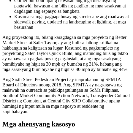
Corner bulb-out upang bawasan ang mga distansya ng
pagtawid, bawasan ang bilis ng pagliko ng mga sasakyan at
dagdagan ang espasyo sa bangketa
Kasama sa mga pagpapahusay ng streetscape ang roadway at
sidewalk paving, updated na landscaping at lighting, at mga
basurahan
Ang proyektong ito, bilang karagdagan sa mga proyekto ng Better
Market Street at Safer Taylor, ay ang huli sa tatlong kritikal na
hakbangin sa kaligtasan sa lugar. Kasunod ng pagkumpleto ng
proyektong Safer Taylor Quick Build, ang matinding bilis ng takbo
ay nabawasan pagkatapos ng pag-install, at ang mga sasakyang
bumibiyahe ng higit sa 30 mph ay bumaba ng 31%, habang ang
mga sasakyang bumibiyahe ng higit sa 40 mph ay bumaba ng 94%.
Ang Sixth Street Pedestrian Project ay inaprubahan ng SFMTA
Board of Directors noong 2018. Ang SFMTA ay nagsagawa ng
malawak na outreach sa pakikipagtulungan sa SoMa Filipinas,
South of Market Community Action Network, Transgender Cultural
District ng Compton, at Central City SRO Collaborative upang
humingi ng input mula sa mga negosyo at residente ng
kapitbahayan.
Mga ahensyang kasosyo