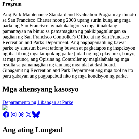
Program
Ang Park Maintenance Standard and Evaluation Program ay ibinoto
sa San Francisco Charter noong 2003 upang suriin kung ang mga
parke ng San Francisco ay nakakatugon sa mga itinakdang
pamantayan na binuo sa pamamagitan ng pakikipagtulungan sa
pagitan ng San Francisco Controller's Office at ng San Francisco
Recreation and Parks Department. Ang pagpapanatili ng bawat
parke ay sinusuri bawat tatlong buwan at pagkatapos ng inspeksyon
ng iba't ibang mga tampok ng parke (tulad ng mga play area, banyo,
at mga puno), ang Opisina ng Controller ay maglalathala ng mga
resulta sa pamamagitan ng taunang mga ulat at dashboard.
Ginagamit ng Recreation and Park Department ang mga tool na ito
para gabayan ang pagpapabuti nito ng mga kondisyon ng parke.
Mga ahensyang kasosyo
Departamento ng Libangan at Parke
Ang ating Lungsod