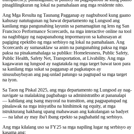
pinaglilingkuran ng lokal na pamahalaan ang mga residente nito.
Ang Mga Resulta ng Taunang Pagganap ay nagbubuod kung gaano
kahusay natutugunan ng bawat departamento ng Lungsod ang
kanilang mga pangunahing layunin sa pamamagitan ng lens ng San
Francisco Performance Scorecards, na mga interactive online na tool
na nagbibigay ng napapanahong impormasyon sa kahusayan at
pagiging epektibo ng mga serbisyo ng lokal na pamahalaan. Ang
Scorecards ay sumasaklaw sa anim na pangunahing paksa ng mga
paksa na pinakamahalaga sa publiko: Homelessness, Public Safety,
Public Health, Safety Net, Transportation, at Livability. Ang mga
kagawaran ng lungsod ay nagtatakda ng mga target bawat taon para
sa kanilang mga sukat sa pagganap at pagkatapos ay
sinusubaybayan ang pag-unlad patungo sa pagtupad sa mga target
na iyon.
Sa Taon ng Piskal 2025, ang mga departamento ng Lungsod ay nag-
navigate sa malalaking pagbabago sa administratibo at pananalapi
— kabilang ang isang mayoral na transition, ang pagpapatupad ng
pinalawak na mga inisyatiba na hinihimok ng equity, at mga
istrukturang hakbang upang mabawasan ang kakulangan sa badyet
— na lahat ay may iba't ibang epekto sa paghahatid ng serbisyo.
Ang mga kilalang uso sa FY25 sa mga napiling lugar ng serbisyo ay
kasama ang: