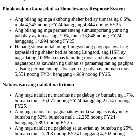
Pinalawak na kapasidad sa Homelessness Response System
Ang bilang ng mga aktibong shelter bed ay tumaas ng 6.6%,
mula 4,545 noong FY24 hanggang 4,844 noong FY25.
Ang bilang ng mga permanenteng sumusuportang yunit ng
pabahay ay tumaas ng 7.9%, mula 13,848 noong FY24
hanggang 14,994 noong FY25.
Habang sinusuportahan ng Lungsod ang pagpapalawak ng
kapasidad ng shelter bed sa buong Lungsod, ang HSH ay
nag-ulat ng 10.6% na mas kaunting mga sambahayan na
nagtatapos sa kawalan ng tirahan sa pamamagitan ng paglipat
sa isang permanenteng sitwasyon ng pabahay, bumaba mula
5,551 noong FY24 hanggang 4,989 noong FY25.
Nabawasan ang naiulat na krimen
Ang mga naiulat na marahas na paglabag ay bumaba ng 17%,
bumaba mula 36,671 noong FY24 hanggang 27,545 noong
FY25.
Ang mga naiulat na pagnanakaw mula sa mga sasakyan ay
bumaba ng 52%, bumaba mula 12,255 noong FY24
hanggang 5,891 noong FY25.
Ang mga naiulat na paglabag sa ari-arian ay bumaba ng 25%,
bumaba mula 5,208 noong FY24 hanggang 4,302 noong