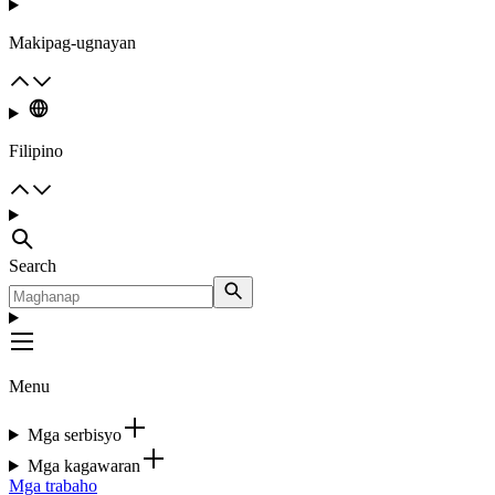
Makipag-ugnayan
Filipino
Search
Menu
Mga serbisyo
Mga kagawaran
Mga trabaho