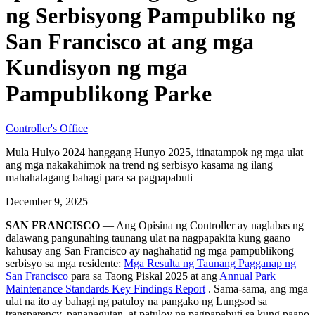
ng Serbisyong Pampubliko ng
San Francisco at ang mga
Kundisyon ng mga
Pampublikong Parke
Controller's Office
Mula Hulyo 2024 hanggang Hunyo 2025, itinatampok ng mga ulat
ang mga nakakahimok na trend ng serbisyo kasama ng ilang
mahahalagang bahagi para sa pagpapabuti
December 9, 2025
SAN FRANCISCO
— Ang Opisina ng Controller ay naglabas ng
dalawang pangunahing taunang ulat na nagpapakita kung gaano
kahusay ang San Francisco ay naghahatid ng mga pampublikong
serbisyo sa mga residente:
Mga Resulta ng Taunang Pagganap ng
San Francisco
para sa Taong Piskal 2025 at ang
Annual Park
Maintenance Standards Key Findings Report
. Sama-sama, ang mga
ulat na ito ay bahagi ng patuloy na pangako ng Lungsod sa
transparency, pananagutan, at patuloy na pagpapabuti sa kung paano