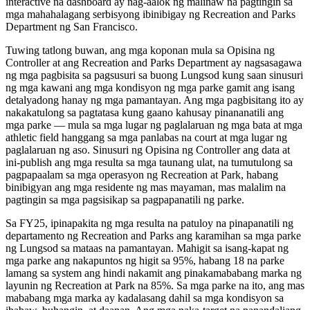
interactive na dashboard ay nag-aalok ng malinaw na pagtingin sa
mga mahahalagang serbisyong ibinibigay ng Recreation and Parks
Department ng San Francisco.
Tuwing tatlong buwan, ang mga koponan mula sa Opisina ng
Controller at ang Recreation and Parks Department ay nagsasagawa
ng mga pagbisita sa pagsusuri sa buong Lungsod kung saan sinusuri
ng mga kawani ang mga kondisyon ng mga parke gamit ang isang
detalyadong hanay ng mga pamantayan. Ang mga pagbisitang ito ay
nakakatulong sa pagtatasa kung gaano kahusay pinananatili ang
mga parke — mula sa mga lugar ng paglalaruan ng mga bata at mga
athletic field hanggang sa mga panlabas na court at mga lugar ng
paglalaruan ng aso. Sinusuri ng Opisina ng Controller ang data at
ini-publish ang mga resulta sa mga taunang ulat, na tumutulong sa
pagpapaalam sa mga operasyon ng Recreation at Park, habang
binibigyan ang mga residente ng mas mayaman, mas malalim na
pagtingin sa mga pagsisikap sa pagpapanatili ng parke.
Sa FY25, ipinapakita ng mga resulta na patuloy na pinapanatili ng
departamento ng Recreation and Parks ang karamihan sa mga parke
ng Lungsod sa mataas na pamantayan. Mahigit sa isang-kapat ng
mga parke ang nakapuntos ng higit sa 95%, habang 18 na parke
lamang sa system ang hindi nakamit ang pinakamababang marka ng
layunin ng Recreation at Park na 85%. Sa mga parke na ito, ang mas
mababang mga marka ay kadalasang dahil sa mga kondisyon sa