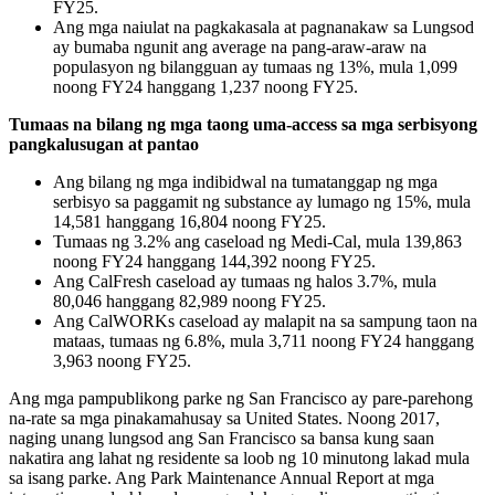
FY25.
Ang mga naiulat na pagkakasala at pagnanakaw sa Lungsod
ay bumaba ngunit ang average na pang-araw-araw na
populasyon ng bilangguan ay tumaas ng 13%, mula 1,099
noong FY24 hanggang 1,237 noong FY25.
Tumaas na bilang ng mga taong uma-access sa mga serbisyong
pangkalusugan at pantao
Ang bilang ng mga indibidwal na tumatanggap ng mga
serbisyo sa paggamit ng substance ay lumago ng 15%, mula
14,581 hanggang 16,804 noong FY25.
Tumaas ng 3.2% ang caseload ng Medi-Cal, mula 139,863
noong FY24 hanggang 144,392 noong FY25.
Ang CalFresh caseload ay tumaas ng halos 3.7%, mula
80,046 hanggang 82,989 noong FY25.
Ang CalWORKs caseload ay malapit na sa sampung taon na
mataas, tumaas ng 6.8%, mula 3,711 noong FY24 hanggang
3,963 noong FY25.
Ang mga pampublikong parke ng San Francisco ay pare-parehong
na-rate sa mga pinakamahusay sa United States. Noong 2017,
naging unang lungsod ang San Francisco sa bansa kung saan
nakatira ang lahat ng residente sa loob ng 10 minutong lakad mula
sa isang parke. Ang Park Maintenance Annual Report at mga