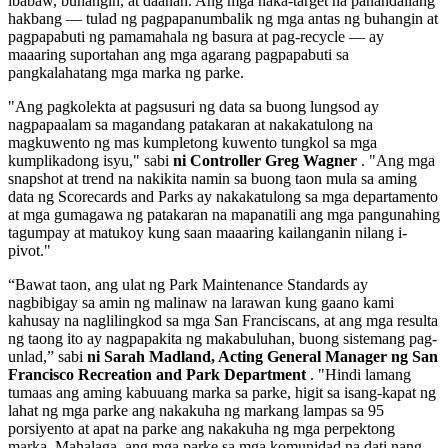
ibabaw, buhangin, at daanan. Ang mga naka-target na panandaliang
hakbang — tulad ng pagpapanumbalik ng mga antas ng buhangin at
pagpapabuti ng pamamahala ng basura at pag-recycle — ay
maaaring suportahan ang mga agarang pagpapabuti sa
pangkalahatang mga marka ng parke.
"Ang pagkolekta at pagsusuri ng data sa buong lungsod ay
nagpapaalam sa magandang patakaran at nakakatulong na
magkuwento ng mas kumpletong kuwento tungkol sa mga
kumplikadong isyu," sabi
ni Controller Greg Wagner
. "Ang mga
snapshot at trend na nakikita namin sa buong taon mula sa aming
data ng Scorecards and Parks ay nakakatulong sa mga departamento
at mga gumagawa ng patakaran na mapanatili ang mga pangunahing
tagumpay at matukoy kung saan maaaring kailanganin nilang i-
pivot."
“Bawat taon, ang ulat ng Park Maintenance Standards ay
nagbibigay sa amin ng malinaw na larawan kung gaano kami
kahusay na naglilingkod sa mga San Franciscans, at ang mga resulta
ng taong ito ay nagpapakita ng makabuluhan, buong sistemang pag-
unlad,” sabi
ni Sarah Madland, Acting General Manager ng San
Francisco Recreation and Park Department
. "Hindi lamang
tumaas ang aming kabuuang marka sa parke, higit sa isang-kapat ng
lahat ng mga parke ang nakakuha ng markang lampas sa 95
porsiyento at apat na parke ang nakakuha ng mga perpektong
marka. Mahalaga, ang mga parke sa mga komunidad na dati nang