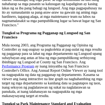
nahaharap sa mga pasanin sa kalusugan ng kapaligiran ay kasing
lakas ng sa iba pang bahagi ng lungsod. Ang mga pagpapahusay na
ito ay sumasalamin sa pang-araw-araw na gawain ng aming mga
hardinero, tagapag-alaga, at mga maintenance team na lubos na
nagmamalasakit sa mga pampublikong lugar sa bawat lugar ng San
Francisco."
Tungkol sa Programa ng Pagganap ng Lungsod ng San
Francisco
Mula noong 2003, ang Programa ng Pagganap ng Opisina ng
Controller ay nag-uugnay sa pagkolekta at pag-uulat ng mga resulta
ng pagganap para sa lahat ng mga departamento ng Lungsod upang
subaybayan ang antas at bisa ng mga pampublikong serbisyong
ibinibigay ng Lungsod at County ng San Francisco. Ang
Performance Program
ay isang inisyatiba ng San Francisco
Controller's Office. Ang Annual Report Online Viewer ay isang tool
na nagpapakita ng data ng pagganap ng departamento. Kasama sa
viewer ang isang interactive na line graph na naghahambing ng mga
target ng mga departamento sa kanilang data sa pagtatapos ng taon,
isang seksyon ng paglalarawan ng sukat na naglalarawan sa
panukala, at isang talahanayan na nagpapakita ng mga
makasaysayang target at resulta.
Tungkol sa Park Maintenance Standard and Evaluation