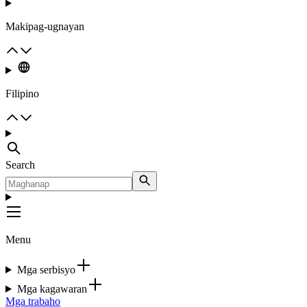
Makipag-ugnayan
Filipino
Search
Menu
Mga serbisyo
Mga kagawaran
Mga trabaho