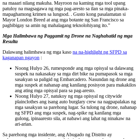
na maaari nilang makuha. Mayroon na kaming mga tool upang
patuloy na magsagawa ng mga pag-aresto sa ilan sa mga pinaka-
mapaghamong krimen sa lungsod. . Gusto kong pasalamatan si
Mayor London Breed at ang mga botante ng San Francisco sa
pagbibigay sa amin ng mahalagang teknolohiyang ito.”
Mga Halimbawa ng Paggamit ng Drone na Naghahatid ng mga
Resulta
Dalawang halimbawa ng mga kaso
na na-highlight ng SFPD sa
kaganapan ngayon
:
Noong Hulyo 26, rumesponde ang mga opisyal sa dalawang
suspek na nakasakay sa mga dirt bike na pumapasok sa mga
sasakyan sa paligid ng Embarcadero. Nasundan ng drone ang
mga suspek at nahanap ang kanilang posisyon para makakilos
ang ating mga opisyal para sa pag-aresto.
Noong Hulyo 27, natukoy ng mga opisyal ng citywide
plainclothes ang isang auto burglary crew na nagpapalakas ng
mga sasakyan sa parehong lugar. Sa tulong ng drone, nahanap
ng SFPD ang mga suspek, nag-spike ng kanilang mga
gulong, ipinaaresto sila, at nabawi ang lahat ng ninakaw na
ari-arian.
Sa parehong mga insidente, ang Abugado ng Distrito ay