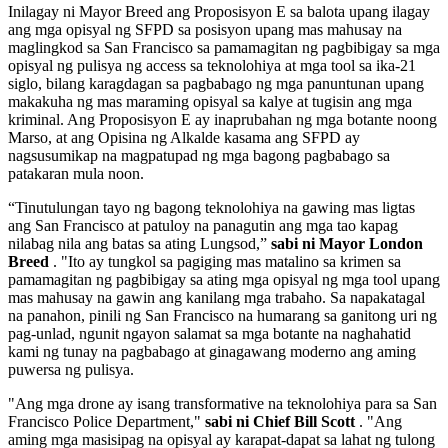
Inilagay ni Mayor Breed ang Proposisyon E sa balota upang ilagay
ang mga opisyal ng SFPD sa posisyon upang mas mahusay na
maglingkod sa San Francisco sa pamamagitan ng pagbibigay sa mga
opisyal ng pulisya ng access sa teknolohiya at mga tool sa ika-21
siglo, bilang karagdagan sa pagbabago ng mga panuntunan upang
makakuha ng mas maraming opisyal sa kalye at tugisin ang mga
kriminal. Ang Proposisyon E ay inaprubahan ng mga botante noong
Marso, at ang Opisina ng Alkalde kasama ang SFPD ay
nagsusumikap na magpatupad ng mga bagong pagbabago sa
patakaran mula noon.
“Tinutulungan tayo ng bagong teknolohiya na gawing mas ligtas
ang San Francisco at patuloy na panagutin ang mga tao kapag
nilabag nila ang batas sa ating Lungsod,”
sabi
ni Mayor London
Breed
. "Ito ay tungkol sa pagiging mas matalino sa krimen sa
pamamagitan ng pagbibigay sa ating mga opisyal ng mga tool upang
mas mahusay na gawin ang kanilang mga trabaho. Sa napakatagal
na panahon, pinili ng San Francisco na humarang sa ganitong uri ng
pag-unlad, ngunit ngayon salamat sa mga botante na naghahatid
kami ng tunay na pagbabago at ginagawang moderno ang aming
puwersa ng pulisya.
"Ang mga drone ay isang transformative na teknolohiya para sa San
Francisco Police Department,"
sabi ni Chief Bill Scott
. "Ang
aming mga masisipag na opisyal ay karapat-dapat sa lahat ng tulong