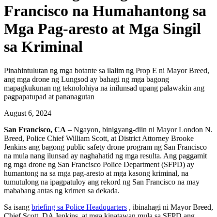
Francisco na Humahantong sa
Mga Pag-aresto at Mga Singil
sa Kriminal
Pinahintulutan ng mga botante sa ilalim ng Prop E ni Mayor Breed,
ang mga drone ng Lungsod ay bahagi ng mga bagong
mapagkukunan ng teknolohiya na inilunsad upang palawakin ang
pagpapatupad at pananagutan
August 6, 2024
San Francisco, CA
– Ngayon, binigyang-diin ni Mayor London N.
Breed, Police Chief William Scott, at District Attorney Brooke
Jenkins ang bagong public safety drone program ng San Francisco
na mula nang ilunsad ay naghahatid ng mga resulta. Ang paggamit
ng mga drone ng San Francisco Police Department (SFPD) ay
humantong na sa mga pag-aresto at mga kasong kriminal, na
tumutulong na ipagpatuloy ang rekord ng San Francisco na may
mababang antas ng krimen sa dekada.
Sa isang
briefing sa Police Headquarters
, ibinahagi ni Mayor Breed,
Chief Scott, DA Jenkins, at mga kinatawan mula sa SFPD ang