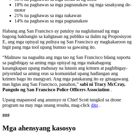
18% na pagbawas sa mga pagnanakaw ng mga sasakyang de-
motor
21% na pagbawas sa mga nakawan
14% na pagbawas sa mga pagnanakaw
Habang ang San Francisco ay patuloy na naglulunsad ng mga
bagong hakbangin sa kaligtasan ng publiko sa ilalim ng Proposisyon
E, ang mga opisyal ng pulisya ng San Francisco ay magkakaroon ng
higit pang mga tool upang bumuo sa gawaing ito.
“Malinaw na nagsalita ang mga tao ng San Francisco bilang suporta
sa pagbibigay sa aming mga opisyal ng mga makabagong
kasangkapan upang mahusay na lutasin ang krimen at pagbibigay-
priyoridad sa aming oras sa komunidad upang hadlangan ang
krimen bago ito mangyari. Ang mga patakarang ito ay ginagawang
mas ligtas ang San Francisco, panahon,”
sabi
ni Tracy McCray,
Pangulo ng San Francisco Police Officers Association
.
Upang mapanood ang anunsyo ni Chief Scott tungkol sa drone
program na may mga unang resulta, mag-click
dito
.
###
Mga ahensyang kasosyo