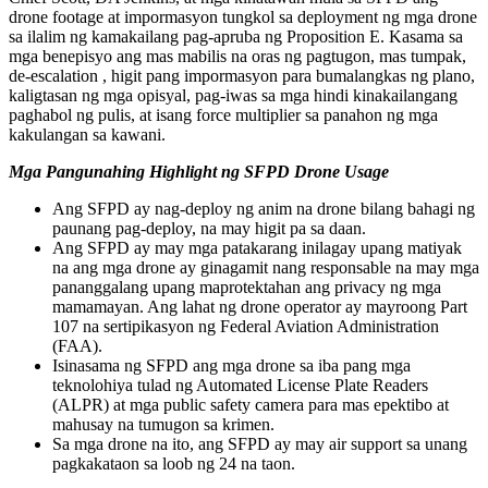
drone footage at impormasyon tungkol sa deployment ng mga drone
sa ilalim ng kamakailang pag-apruba ng Proposition E. Kasama sa
mga benepisyo ang mas mabilis na oras ng pagtugon, mas tumpak,
de-escalation , higit pang impormasyon para bumalangkas ng plano,
kaligtasan ng mga opisyal, pag-iwas sa mga hindi kinakailangang
paghabol ng pulis, at isang force multiplier sa panahon ng mga
kakulangan sa kawani.
Mga Pangunahing Highlight ng SFPD Drone Usage
Ang SFPD ay nag-deploy ng anim na drone bilang bahagi ng
paunang pag-deploy, na may higit pa sa daan.
Ang SFPD ay may mga patakarang inilagay upang matiyak
na ang mga drone ay ginagamit nang responsable na may mga
pananggalang upang maprotektahan ang privacy ng mga
mamamayan. Ang lahat ng drone operator ay mayroong Part
107 na sertipikasyon ng Federal Aviation Administration
(FAA).
Isinasama ng SFPD ang mga drone sa iba pang mga
teknolohiya tulad ng Automated License Plate Readers
(ALPR) at mga public safety camera para mas epektibo at
mahusay na tumugon sa krimen.
Sa mga drone na ito, ang SFPD ay may air support sa unang
pagkakataon sa loob ng 24 na taon.