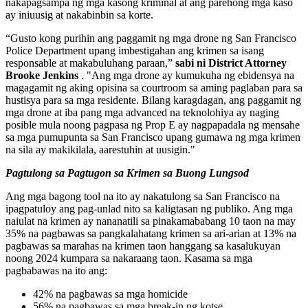
nakapagsampa ng mga kasong kriminal at ang parehong mga kaso
ay iniuusig at nakabinbin sa korte.
“Gusto kong purihin ang paggamit ng mga drone ng San Francisco
Police Department upang imbestigahan ang krimen sa isang
responsable at makabuluhang paraan,”
sabi ni
District Attorney
Brooke Jenkins
. "Ang mga drone ay kumukuha ng ebidensya na
magagamit ng aking opisina sa courtroom sa aming paglaban para sa
hustisya para sa mga residente. Bilang karagdagan, ang paggamit ng
mga drone at iba pang mga advanced na teknolohiya ay naging
posible mula noong pagpasa ng Prop E ay nagpapadala ng mensahe
sa mga pumupunta sa San Francisco upang gumawa ng mga krimen
na sila ay makikilala, aarestuhin at uusigin."
Pagtulong sa Pagtugon sa Krimen sa Buong Lungsod
Ang mga bagong tool na ito ay nakatulong sa San Francisco na
ipagpatuloy ang pag-unlad nito sa kaligtasan ng publiko. Ang mga
naiulat na krimen ay nananatili sa pinakamababang 10 taon na may
35% na pagbawas sa pangkalahatang krimen sa ari-arian at 13% na
pagbawas sa marahas na krimen taon hanggang sa kasalukuyan
noong 2024 kumpara sa nakaraang taon. Kasama sa mga
pagbabawas na ito ang:
42% na pagbawas sa mga homicide
56% na pagbawas sa mga break-in ng kotse