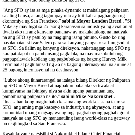
“Ang SFO ay isa sa mga pinaka-dynamic at mahalagang paliparan
sa ating bansa, at ang tagumpay nito ay kritikal sa pagbangon ng
ekonomiya ng San Francisco,”
sabi ni Mayor London Breed
. "Si
Mike ay may higit sa 25 taong karanasan sa industriya ng aviation at
tiwala ako na ang kanyang pananaw ay makakatulong na matiyak
na ang SFO ay patuloy na magiging isang pinuno. Gusto ko ring
pasalamatan si Ivar Satero para sa kanyang pangako sa Lungsod at
sa SFO. Sa ilalim ng kanyang direksyon, nakatanggap ang SFO ng
karapat-dapat na pambansang pagkilala, na may makabuluhang
pagpapalawak kabilang ang pagbubukas ng bagong Harvey Milk
Terminal at paglulunsad ng 26 na bagong internasyonal na airline at
25 bagong internasyonal na destinasyon.
"Lubos akong ikinararangal na italaga bilang Direktor ng Paliparan
ng SFO ni Mayor Breed at nagpakumbaba ako sa tiwala at
kumpiyansa na ibinigay niya sa akin upang pamunuan ang
pambihirang paliparan na ito,"
sabi ni Mike Nakornkhet
.
“Inaasahan kong magtrabaho kasama ang world-class na team sa
SFO, ang aming mga kasosyo sa industriya ng abyasyon, at ang
komunidad upang magsagawa ng mga pagbabagong pagbabago at
matiyak na ang SFO ay mananatiling isang world-class na gateway
na naglilingkod sa San Francisco.”
Kasalukuyang nagsisilbi si Nakornkhet bilang Chief Financial