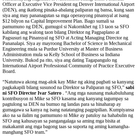
Officer at Executive Vice President ng Denver International Airport
(DEN), ang ikatlong pinaka-abalang paliparan ng bansa, kung saan
siya ang may pananagutan sa mga operasyong pinansyal at isang
$12 bilyon na Capital Improvement Plan. Bago sumali sa
pamumuno ng DEN, gumugol si Nakornkhet ng 13 taon sa SFO
kabilang ang walong taon bilang Direktor ng Pagpaplano at
Pagsusuri ng Pinansyal ng SFO at Acting Managing Director ng
Pananalapi. Siya ay mayroong Bachelor of Science in Mechanical
Engineering mula sa Purdue University at Master of Business
Administration mula sa Kelly School of Business sa Indiana
University. Bukod pa rito, siya ang dating Tagapangulo ng
International Airport Professional Community of Practice Executive
Board.
“Natutuwa akong mag-alok kay Mike ng aking pagbati sa kanyang
pagkakapili bilang susunod na Direktor sa Paliparan ng SFO,”
sabi
ni SFO Director Ivar Satero
. “Ang mga naunang makabuluhang
kontribusyon ni Mike sa SFO kasama ang kanyang tagumpay sa
pagtulong sa DEN na bumuo ng landas para sa hinaharap ay
gumagawa sa kanya ng isang natatanging pagpipilian. Kumpiyansa
ako na sa ilalim ng pamumuno ni Mike ay patuloy na hahabulin ng
SFO ang kahusayan sa pangangalaga sa aming mga bisita at
makakamit ang mga bagong taas sa suporta ng aming kamangha-
manghang SFO team.”