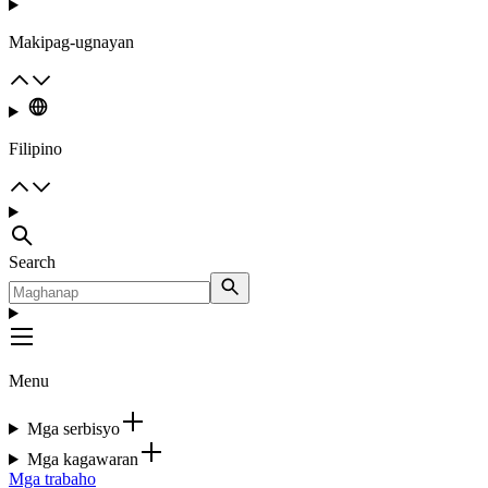
Makipag-ugnayan
Filipino
Search
Menu
Mga serbisyo
Mga kagawaran
Mga trabaho