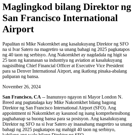
Maglingkod bilang Direktor ng
San Francisco International
Airport
Papalitan ni Mike Nakornkhet ang kasalukuyang Direktor ng SFO
na si Ivar Satero na magretiro sa unang bahagi ng 2025 pagkatapos
ng 40 taon ng serbisyo. Ang Nakornkhet ay nagdadala ng higit sa
25 taon ng karanasan sa industriya ng aviation at kasalukuyang
nagsisilbing Chief Financial Officer at Executive Vice President
para sa Denver International Airport, ang ikatlong pinaka-abalang
paliparan ng bansa.
November 26, 2024
San Francisco, CA
-- Inanunsyo ngayon ni Mayor London N.
Breed ang pagtatalaga kay Mike Nakornkhet bilang bagong
Direktor ng San Francisco International Airport (SFO). Ang
appointment ni Nakornkhet ay kasunod ng isang komprehensibong
paghahanap sa buong bansa para sa posisyon. Ang kasalukuyang
Direktor ng SFO na si Ivar Satero ay inaasahang magretiro sa unang
bahagi ng 2025 pagkatapos ng mahigit 40 taon ng serbisyo,
kabilang ang walo bilang Direktor ng SFO.