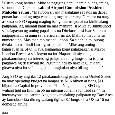
"Gusto kong batiin si Mike sa pagiging napili namin bilang aming
susunod na Direktor,"
sabi ni Airport Commission President
Malcolm Yeung
. "Mayroon siyang malalaking sapatos na dapat
punan kasunod ng mga yapak ng mga nakaraang Direktor na nag-
asikaso sa SFO upang maging isang internasyonal na kinikilalang
paliparan. At, marahil kahit na mas mahirap, si Mike ay sumusunod
sa kalagayan ng aming papalabas na Direktor na si Ivar Satero na
nagpapanatili sa amin sa rarefied air na ito. Mahirap mapunta sa
numero uno. Mas mahirap manatili doon. Sa sinabi nito, buong
tiwala ako na hindi lamang mapanatili ni Mike ang aming
kahusayan sa SFO. Kaya, kailangan kong palakpakan si Mayor
London Breed sa seleksyon na ito. Napanatili niya ang
pinakamahusay na interes ng paliparan at ng lungsod sa isip sa
paggawa ng desisyong ito. Ngunit hindi ito nakakagulat dahil
ginawa niya ito sa buong panunungkulan niya bilang alkalde."
Ang SFO ay ang ika-12 pinakamalaking paliparan sa United States
na may operating budget na lampas sa $1.6 bilyon at isang $11
bilyon na Capital Improvement Plan. Nag-aalok ang SFO ng
walang tigil na flight sa 56 na internasyonal na lungsod sa 44 na
internasyonal na carrier. Ang pinakamalaking paliparan ng Bay Area
ay kumokonekta din ng walang tigil sa 82 lungsod sa US sa 16 na
domestic airline.
###