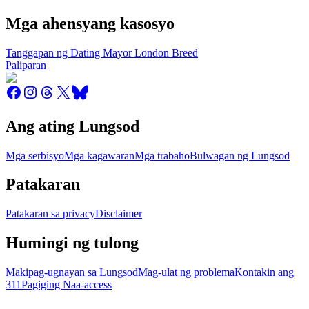
Mga ahensyang kasosyo
Tanggapan ng Dating Mayor London Breed
Paliparan
Ang ating Lungsod
Mga serbisyo
Mga kagawaran
Mga trabaho
Bulwagan ng Lungsod
Patakaran
Patakaran sa privacy
Disclaimer
Humingi ng tulong
Makipag-ugnayan sa Lungsod
Mag-ulat ng problema
Kontakin ang
311
Pagiging Naa-access