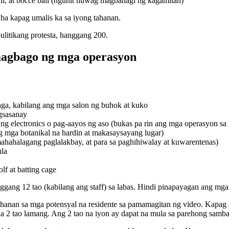
ball, at bocce ball (ngunit huwag magbahagi ng kagamitan)
iba kapag umalis ka sa iyong tahanan.
ulitikang protesta, hanggang 200.
magbago ng mga operasyon
aga, kabilang ang mga salon ng buhok at kuko
gsasanay
s ng electronics o pag-aayos ng aso (bukas pa rin ang mga operasyon sa 
g mga botanikal na hardin at makasaysayang lugar)
 mahahalagang paglalakbay, at para sa paghihiwalay at kuwarentenas)
ula
lf at batting cage
gang 12 tao (kabilang ang staff) sa labas. Hindi pinapayagan ang mg
hanan sa mga potensyal na residente sa pamamagitan ng video. Kapag a
2 tao lamang. Ang 2 tao na iyon ay dapat na mula sa parehong sambah