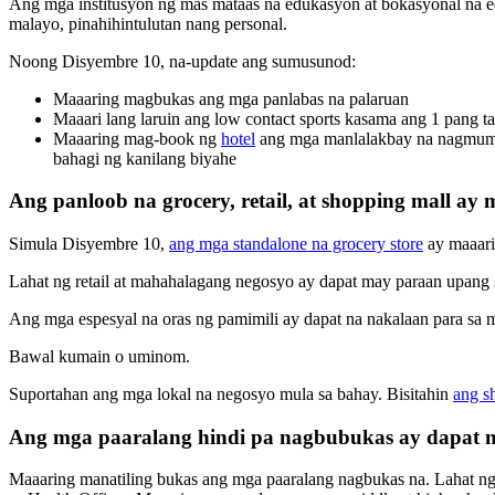
Ang mga institusyon ng mas mataas na edukasyon at bokasyonal na e
malayo, pinahihintulutan nang personal.
Noong Disyembre 10, na-update ang sumusunod:
Maaaring magbukas ang mga panlabas na palaruan
Maaari lang laruin ang low contact sports kasama ang 1 pang tao n
Maaaring mag-book ng
hotel
ang mga manlalakbay na nagmumul
bahagi ng kanilang biyahe
Ang panloob na grocery, retail, at shopping mall a
Simula Disyembre 10,
ang mga standalone na grocery store
ay maaari
Lahat ng retail at mahahalagang negosyo ay dapat may paraan upang su
Ang mga espesyal na oras ng pamimili ay dapat na nakalaan para s
Bawal kumain o uminom.
Suportahan ang mga lokal na negosyo mula sa bahay. Bisitahin
ang s
Ang mga paaralang hindi pa nagbubukas ay dapat m
Maaaring manatiling bukas ang mga paaralang nagbukas na. Lahat n