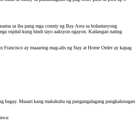
masama sa iba pang mga county ng Bay Area sa boluntaryong
mga ospital kung hindi tayo aaksyon ngayon. Kailangan nating
 Francisco ay maaaring mag-alis ng Stay at Home Order ay kapag
ang bagay. Maaari kang makakuha ng pangangalagang pangkalusugan
lawa: