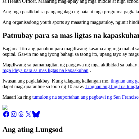
sa Health Officer. Maaaring mag-aplay ang mga middle at high scho
Ang mga pasilidad sa pangangalaga ng bata at mga programa pagkatap
Ang organisadong youth sports ay maaaring magpatuloy, ngunit hi
Patnubay para sa mas ligtas na kapaskuha
Bagama't ito ang panahon para magdiwang kasama ang mga mahal sa 
ospital. Gawin mo ang iyong bahagi sa taong ito, upang tayo ay mag
Magdiwang sa pamamagitan ng paggawa ng mga aktibidad sa bahay 
mga ideya para sa mas ligtas na kapaskuhan
.
Iwasan ang paglalakbay. Kung talagang kailangan mo,
tingnan ang ga
dapat mag-quarantine sa loob ng 10 araw.
Tingnan ang higit pa tungko
Maaari ka ring
tumulong na suportahan ang pagbawi ng San Francisc
Ang ating Lungsod