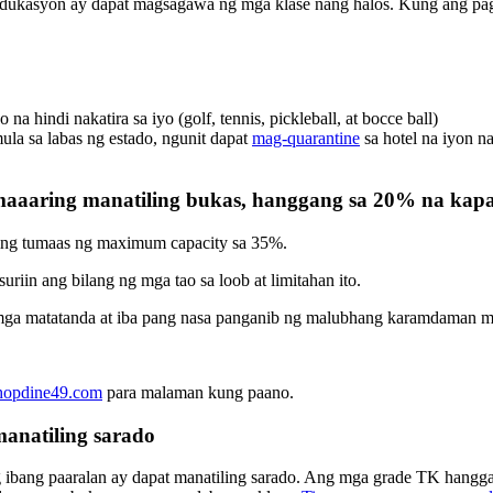
dukasyon ay dapat magsagawa ng mga klase nang halos. Kung ang pagsa
a hindi nakatira sa iyo (golf, tennis, pickleball, at bocce ball)
a sa labas ng estado, ngunit dapat
mag-quarantine
sa hotel na iyon n
y maaaring manatiling bukas, hanggang sa 20% na kap
ng tumaas ng maximum capacity sa 35%.
riin ang bilang ng mga tao sa loob at limitahan ito.
a mga matatanda at iba pang nasa panganib ng malubhang karamdaman
hopdine49.com
para malaman kung paano.
anatiling sarado
g ibang paaralan ay dapat manatiling sarado. Ang mga grade TK hang