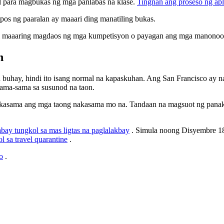
ol para magbukas ng mga panlabas na klase.
Tingnan ang proseso ng apl
os ng paaralan ay maaari ding manatiling bukas.
ndi maaaring magdaos ng mga kumpetisyon o payagan ang mga manono
n
buhay, hindi ito isang normal na kapaskuhan. Ang San Francisco ay
sama-sama sa susunod na taon.
kasama ang mga taong nakasama mo na. Tandaan na magsuot ng panak
bay tungkol sa mas ligtas na paglalakbay
. Simula noong Disyembre 18,
l sa travel quarantine
.
o
.