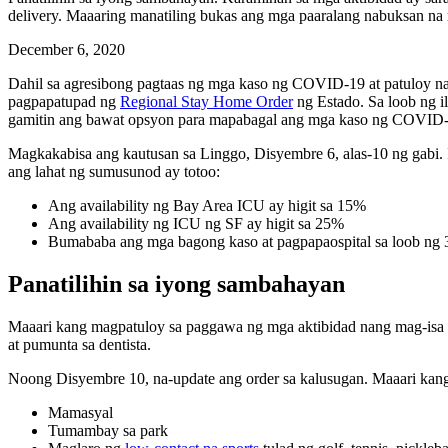
delivery. Maaaring manatiling bukas ang mga paaralang nabuksan na 
December 6, 2020
Dahil sa agresibong pagtaas ng mga kaso ng COVID-19 at patuloy na
pagpapatupad ng
Regional Stay Home Order
ng Estado. Sa loob ng i
gamitin ang bawat opsyon para mapabagal ang mga kaso ng COVID-19
Magkakabisa ang kautusan sa Linggo, Disyembre 6, alas-10 ng gabi.
ang lahat ng sumusunod ay totoo:
Ang availability ng Bay Area ICU ay higit sa 15%
Ang availability ng ICU ng SF ay higit sa 25%
Bumababa ang mga bagong kaso at pagpapaospital sa loob ng 
Panatilihin sa iyong sambahayan
Maaari kang magpatuloy sa paggawa ng mga aktibidad nang mag-is
at pumunta sa dentista.
Noong Disyembre 10, na-update ang order sa kalusugan. Maaari kang 
Mamasyal
Tumambay sa park