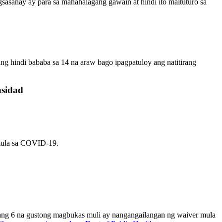
sanay ay para sa mahahalagang gawain at hindi ito maituturo sa
ang hindi bababa sa 14 na araw bago ipagpatuloy ang natitirang
asidad
 mula sa COVID-19.
gang 6 na gustong magbukas muli ay nangangailangan ng waiver mula