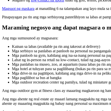
Maglaro ng
low-contact na sports
tulad ng golf, tennis, pickle
Magsuot ng maskara
at manatiling 6 na talampakan ang layo mula sa 
Pinapayagan pa rin ang mga serbisyong panrelihiyon sa labas at pamp
Maraming negosyo ang dapat magsara o 
Ang mga sumusunod ay magsasara:
Kainan sa labas (available pa rin ang takeout at delivery)
Mga serbisyo sa panlabas at panloob na personal na pangangal
Mga panloob na gym, kabilang ang isa-sa-isang personal na pa
Lahat ng in-person na retail na low-contact, tulad ng pag-aayo
Mga panlabas na museo, zoo, at aquarium (nasa labas pa rin an
Mga hotel at tuluyan para sa paglilibang (bukas pa rin para sa
Mga drive-in na pagtitipon, kabilang ang mga drive-in na pelik
Mga paglilibot sa bus at bangka
Mga outdoor recreation center ng pamilya, tulad ng miniature go
Ang mga outdoor gym at fitness class ay maaaring magkaroon ng hang
Ang mga ahente ng real estate ay maaari lamang magpakita ng mga ta
ahente ay maaaring magpakita ng bahay nang personal sa maximum na 