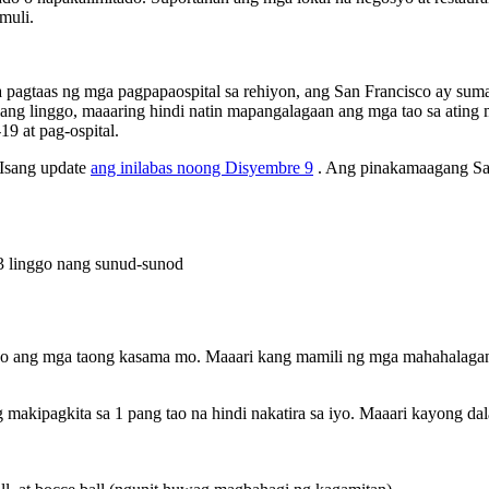
muli.
 pagtaas ng mga pagpapaospital sa rehiyon, ang San Francisco ay su
lang linggo, maaaring hindi natin mapangalagaan ang mga tao sa ating 
 at pag-ospital.
 Isang update
ang inilabas noong Disyembre 9
. Ang pinakamaagang San
3 linggo nang sunud-sunod
a o ang mga taong kasama mo. Maaari kang mamili ng mga mahahalag
makipagkita sa 1 pang tao na hindi nakatira sa iyo. Maaari kayong da