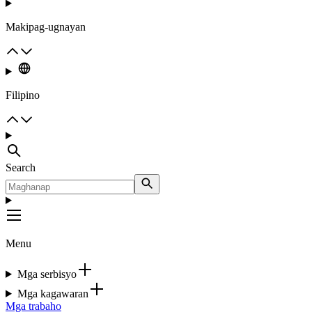
Makipag-ugnayan
Filipino
Search
Menu
Mga serbisyo
Mga kagawaran
Mga trabaho