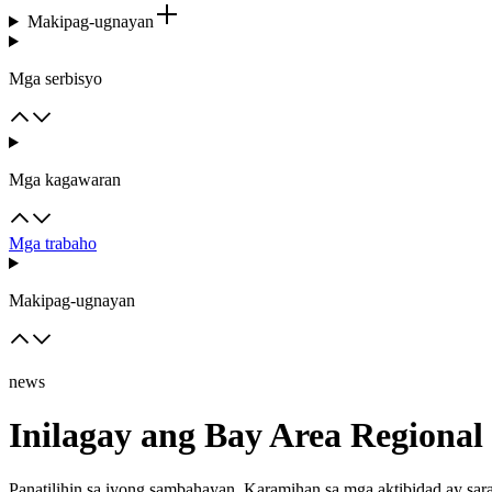
Makipag-ugnayan
Mga serbisyo
Mga kagawaran
Mga trabaho
Makipag-ugnayan
news
Inilagay ang Bay Area Regiona
Panatilihin sa iyong sambahayan. Karamihan sa mga aktibidad ay sar