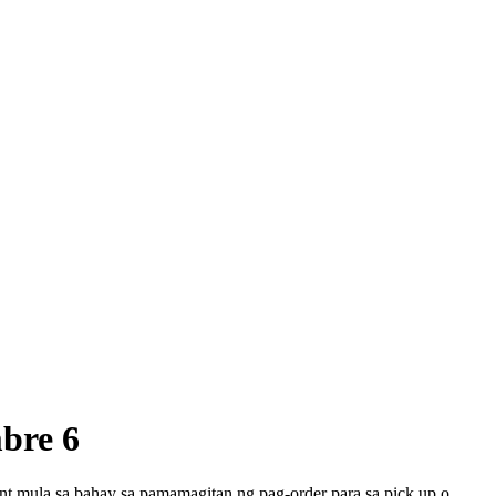
bre 6
nt mula sa bahay sa pamamagitan ng pag-order para sa pick up o