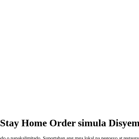
l Stay Home Order simula Disyem
ado o napakalimitado. Suportahan ang mga lokal na negosyo at restaura