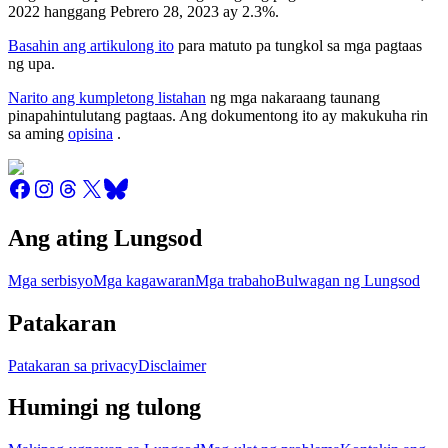
2022 hanggang Pebrero 28, 2023 ay 2.3%.
Basahin ang artikulong ito
para matuto pa tungkol sa mga pagtaas
ng upa.
Narito ang kumpletong listahan
ng mga nakaraang taunang
pinapahintulutang pagtaas. Ang dokumentong ito ay makukuha rin
sa aming
opisina
.
Ang ating Lungsod
Mga serbisyo
Mga kagawaran
Mga trabaho
Bulwagan ng Lungsod
Patakaran
Patakaran sa privacy
Disclaimer
Humingi ng tulong