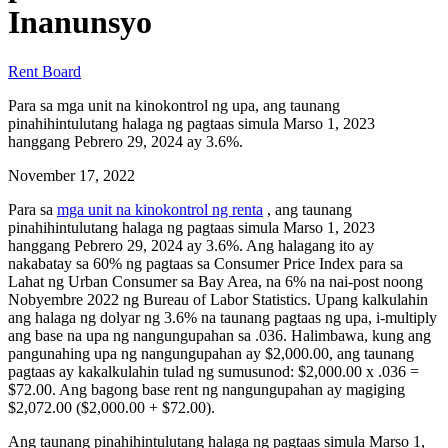
Inanunsyo
Rent Board
Para sa mga unit na kinokontrol ng upa, ang taunang
pinahihintulutang halaga ng pagtaas simula Marso 1, 2023
hanggang Pebrero 29, 2024 ay 3.6%.
November 17, 2022
Para sa
mga unit na kinokontrol ng renta
, ang taunang
pinahihintulutang halaga ng pagtaas simula Marso 1, 2023
hanggang Pebrero 29, 2024 ay 3.6%. Ang halagang ito ay
nakabatay sa 60% ng pagtaas sa Consumer Price Index para sa
Lahat ng Urban Consumer sa Bay Area, na 6% na nai-post noong
Nobyembre 2022 ng Bureau of Labor Statistics. Upang kalkulahin
ang halaga ng dolyar ng 3.6% na taunang pagtaas ng upa, i-multiply
ang base na upa ng nangungupahan sa .036. Halimbawa, kung ang
pangunahing upa ng nangungupahan ay $2,000.00, ang taunang
pagtaas ay kakalkulahin tulad ng sumusunod: $2,000.00 x .036 =
$72.00. Ang bagong base rent ng nangungupahan ay magiging
$2,072.00 ($2,000.00 + $72.00).
Ang taunang pinahihintulutang halaga ng pagtaas simula Marso 1,