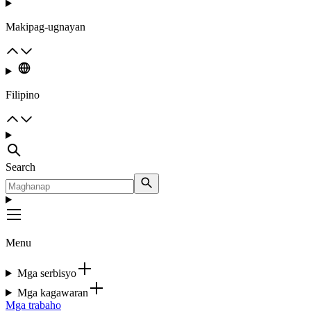
Makipag-ugnayan
Filipino
Search
Menu
Mga serbisyo
Mga kagawaran
Mga trabaho