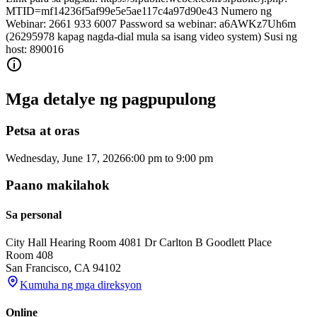
MTID=mf14236f5af99e5e5ae117c4a97d90e43 Numero ng
Webinar: 2661 933 6007 Password sa webinar: a6AWKz7Uh6m
(26295978 kapag nagda-dial mula sa isang video system) Susi ng
host: 890016
Mga detalye ng pagpupulong
Petsa at oras
Wednesday, June 17, 2026
6:00 pm
to
9:00 pm
Paano makilahok
Sa personal
City Hall Hearing Room 408
1 Dr Carlton B Goodlett Place
Room 408
San Francisco
,
CA
94102
Kumuha ng mga direksyon
Online