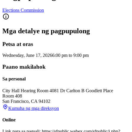
Elections Commission
Mga detalye ng pagpupulong
Petsa at oras
Wednesday, June 17, 2026
6:00 pm
to
9:00 pm
Paano makilahok
Sa personal
City Hall Hearing Room 408
1 Dr Carlton B Goodlett Place
Room 408
San Francisco
,
CA
94102
Kumuha ng mga direksyon
Online
Link para sa pagsali: https://sfpublic.webex.com/sfpublic/j.php?