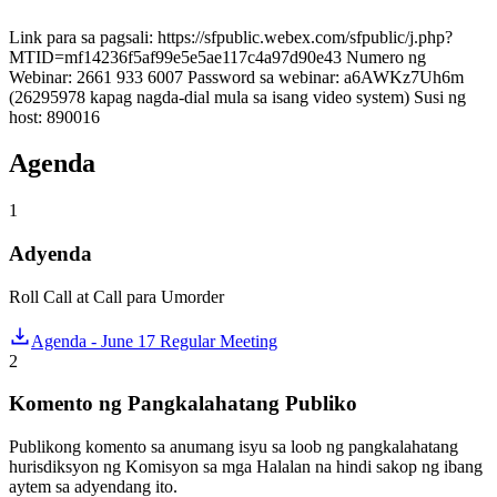
Link para sa pagsali: https://sfpublic.webex.com/sfpublic/j.php?
MTID=mf14236f5af99e5e5ae117c4a97d90e43 Numero ng
Webinar: 2661 933 6007 Password sa webinar: a6AWKz7Uh6m
(26295978 kapag nagda-dial mula sa isang video system) Susi ng
host: 890016
Agenda
1
Adyenda
Roll Call at Call para Umorder
Agenda - June 17 Regular Meeting
2
Komento ng Pangkalahatang Publiko
Publikong komento sa anumang isyu sa loob ng pangkalahatang
hurisdiksyon ng Komisyon sa mga Halalan na hindi sakop ng ibang
aytem sa adyendang ito.