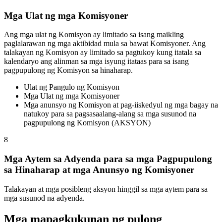
Mga Ulat ng mga Komisyoner
Ang mga ulat ng Komisyon ay limitado sa isang maikling
paglalarawan ng mga aktibidad mula sa bawat Komisyoner. Ang
talakayan ng Komisyon ay limitado sa pagtukoy kung itatala sa
kalendaryo ang alinman sa mga isyung itataas para sa isang
pagpupulong ng Komisyon sa hinaharap.
Ulat ng Pangulo ng Komisyon
Mga Ulat ng mga Komisyoner
Mga anunsyo ng Komisyon at pag-iiskedyul ng mga bagay na
natukoy para sa pagsasaalang-alang sa mga susunod na
pagpupulong ng Komisyon (AKSYON)
8
Mga Aytem sa Adyenda para sa mga Pagpupulong
sa Hinaharap at mga Anunsyo ng Komisyoner
Talakayan at mga posibleng aksyon hinggil sa mga aytem para sa
mga susunod na adyenda.
Mga mapagkukunan ng pulong