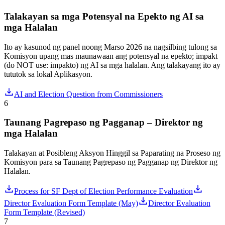
Talakayan sa mga Potensyal na Epekto ng AI sa
mga Halalan
Ito ay kasunod ng panel noong Marso 2026 na nagsilbing tulong sa
Komisyon upang mas maunawaan ang potensyal na epekto; impakt
(do NOT use: impakto) ng AI sa mga halalan. Ang talakayang ito ay
tututok sa lokal Aplikasyon.
AI and Election Question from Commissioners
6
Taunang Pagrepaso ng Pagganap – Direktor ng
mga Halalan
Talakayan at Posibleng Aksyon Hinggil sa Paparating na Proseso ng
Komisyon para sa Taunang Pagrepaso ng Pagganap ng Direktor ng
Halalan.
Process for SF Dept of Election Performance Evaluation
Director Evaluation Form Template (May)
Director Evaluation
Form Template (Revised)
7