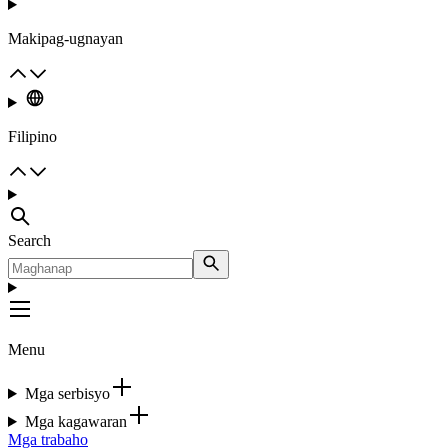
Makipag-ugnayan
Filipino
Search
Menu
Mga serbisyo
Mga kagawaran
Mga trabaho