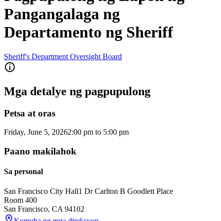
Pangangalaga ng
Departamento ng Sheriff
Sheriff's Department Oversight Board
Mga detalye ng pagpupulong
Petsa at oras
Friday, June 5, 2026
2:00 pm
to
5:00 pm
Paano makilahok
Sa personal
San Francisco City Hall
1 Dr Carlton B Goodlett Place
Room 400
San Francisco
,
CA
94102
Kumuha ng mga direksyon