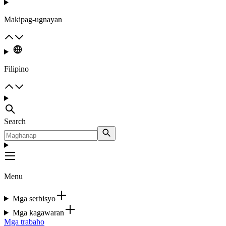
Makipag-ugnayan
Filipino
Search
Menu
Mga serbisyo
Mga kagawaran
Mga trabaho