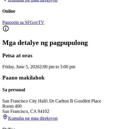
Online
Panoorin sa SFGovTV
Mga detalye ng pagpupulong
Petsa at oras
Friday, June 5, 2026
2:00 pm
to
5:00 pm
Paano makilahok
Sa personal
San Francisco City Hall
1 Dr Carlton B Goodlett Place
Room 400
San Francisco
,
CA
94102
Kumuha ng mga direksyon