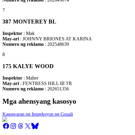
7
387 MONTEREY BL
Inspektor
: Mak
May-ari
: JOHNNY BRIONES AT KARINA
Numero ng reklamo
: 202548639
8
175 KALYE WOOD
Inspektor
: Maher
May-ari
: FENTRESS HILL III TR
Numero ng reklamo
: 202651356
Mga ahensyang kasosyo
Kagawaran ng Inspeksyon ng Gusali