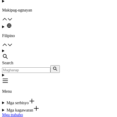
Makipag-ugnayan
Filipino
Search
Menu
Mga serbisyo
Mga kagawaran
Mga trabaho