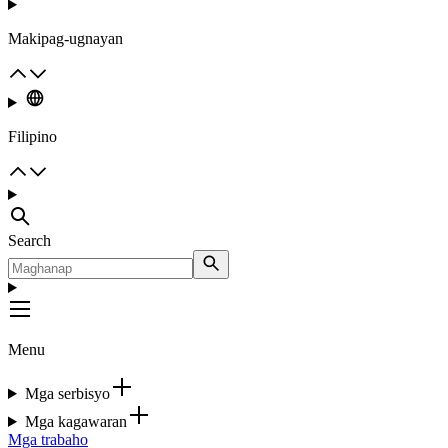
Makipag-ugnayan
Filipino
Search
Menu
Mga serbisyo
Mga kagawaran
Mga trabaho