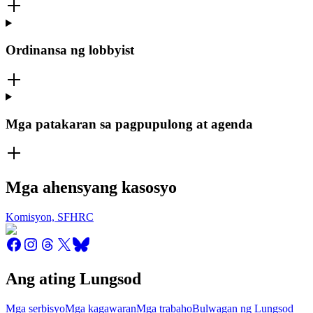
Ordinansa ng lobbyist
Mga patakaran sa pagpupulong at agenda
Mga ahensyang kasosyo
Komisyon, SFHRC
Ang ating Lungsod
Mga serbisyo
Mga kagawaran
Mga trabaho
Bulwagan ng Lungsod