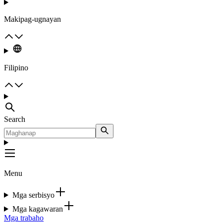
Makipag-ugnayan
Filipino
Search
Menu
Mga serbisyo
Mga kagawaran
Mga trabaho