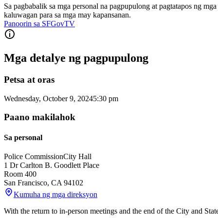
Sa pagbabalik sa mga personal na pagpupulong at pagtatapos ng mg
kaluwagan para sa mga may kapansanan.
Panoorin sa SFGovTV
Mga detalye ng pagpupulong
Petsa at oras
Wednesday, October 9, 2024
5:30 pm
Paano makilahok
Sa personal
Police Commission
City Hall
1 Dr Carlton B. Goodlett Place
Room 400
San Francisco
,
CA
94102
Kumuha ng mga direksyon
With the return to in-person meetings and the end of the City and Sta