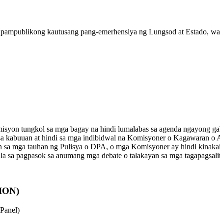
a pampublikong kautusang pang-emerhensiya ng Lungsod at Estado, w
syon tungkol sa mga bagay na hindi lumalabas sa agenda ngayong ga
n sa kabuuan at hindi sa mga indibidwal na Komisyoner o Kagawaran 
 sa mga tauhan ng Pulisya o DPA, o mga Komisyoner ay hindi kinakai
la sa pagpasok sa anumang mga debate o talakayan sa mga tagapagsal
ION)
Panel)