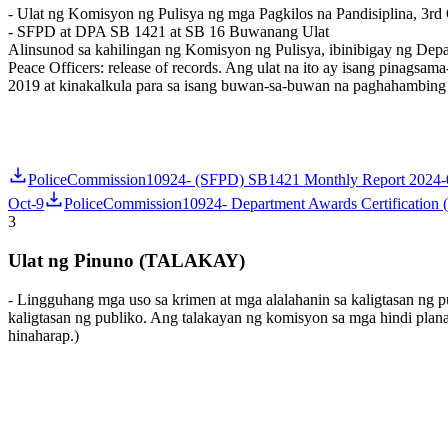
- Ulat ng Komisyon ng Pulisya ng mga Pagkilos na Pandisiplina, 3rd
- SFPD at DPA SB 1421 at SB 16 Buwanang Ulat
Alinsunod sa kahilingan ng Komisyon ng Pulisya, ibinibigay ng Dep
Peace Officers: release of records. Ang ulat na ito ay isang pinag
2019 at kinakalkula para sa isang buwan-sa-buwan na paghahambing
PoliceCommission10924- (SFPD) SB1421 Monthly Report 2024-
Oct-9
PoliceCommission10924- Department Awards Certification (
3
Ulat ng Pinuno (TALAKAY)
- Lingguhang mga uso sa krimen at mga alalahanin sa kaligtasan ng 
kaligtasan ng publiko. Ang talakayan ng komisyon sa mga hindi plan
hinaharap.)