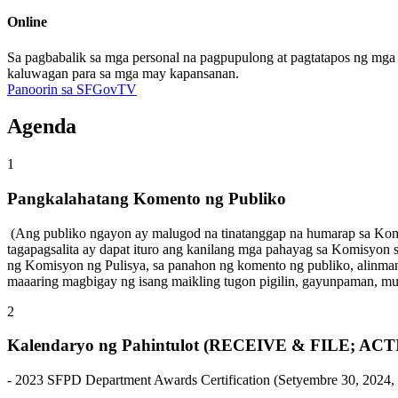
Online
Sa pagbabalik sa mga personal na pagpupulong at pagtatapos ng mg
kaluwagan para sa mga may kapansanan.
Panoorin sa SFGovTV
Agenda
1
Pangkalahatang Komento ng Publiko
(Ang publiko ngayon ay malugod na tinatanggap na humarap sa Komi
tagapagsalita ay dapat ituro ang kanilang mga pahayag sa Komisyo
ng Komisyon ng Pulisya, sa panahon ng komento ng publiko, alinman
maaaring magbigay ng isang maikling tugon pigilin, gayunpaman, mu
2
Kalendaryo ng Pahintulot (RECEIVE & FILE; ACT
- 2023 SFPD Department Awards Certification (Setyembre 30, 2024, 