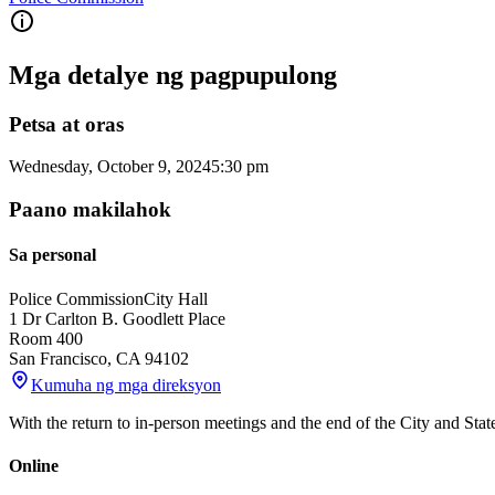
Mga detalye ng pagpupulong
Petsa at oras
Wednesday, October 9, 2024
5:30 pm
Paano makilahok
Sa personal
Police Commission
City Hall
1 Dr Carlton B. Goodlett Place
Room 400
San Francisco
,
CA
94102
Kumuha ng mga direksyon
With the return to in-person meetings and the end of the City and Sta
Online