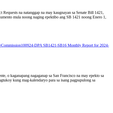
ct Requests na natanggap na may kaugnayan sa Senate Bill 1421,
 dokumento mula noong naging epektibo ang SB 1421 noong Enero 1,
ceCommission100924-DPA SB1421-SB16 Monthly Report for 2024-
ente, o kaganapang nagaganap sa San Francisco na may epekto sa
 pagtukoy kung mag-kalendaryo para sa isang pagpupulong sa