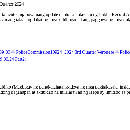
 Quarter 2024
artamento ang buwanang update na ito sa katayuan ng Public Record A
sama-samang talaan ng lahat ng mga kahilingan at ang paggawa ng mga
09-30
PoliceCommission10924- 2024 3rd Quarter Veronese
Poli
9.30.24 Part2)
publiko (Magbigay ng pangkalahatang-ideya ng mga pagkakasala, insid
adong kaganapan at aktibidad na inilalarawan ng Hepe ay limitado sa