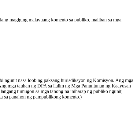
alang magiging malayuang komento sa publiko, maliban sa mga
bi ngunit nasa loob ng paksang hurisdiksyon ng Komisyon. Ang mga
o Ang mga tauhan ng DPA sa ilalim ng Mga Panuntunan ng Kaayusan
langang tumugon sa mga tanong na iniharap ng publiko ngunit,
ita sa panahon ng pampublikong komento.)