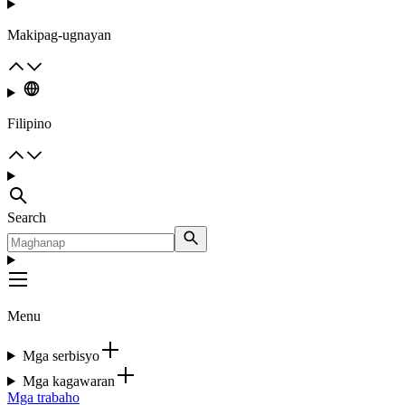
Makipag-ugnayan
Filipino
Search
Menu
Mga serbisyo
Mga kagawaran
Mga trabaho