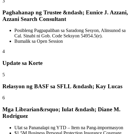
3
Paghahanap ng Trustee &ndash; Eunice J. Azzani,
Azzani Search Consultant
Posibleng Pagpapaliban sa Saradong Sesyon, Alinsunod sa
Cal. Sinabi ni Gob. Code Seksyon 54954.5(e).
Bumalik sa Open Session
4
Update sa Korte
5
Relasyon ng BASF sa SFLL &ndash; Kay Lucas
6
Mga Librarian&rsquo; Iulat &ndash; Diane M.
Rodriguez
Ulat sa Pananalapi ng YTD – Item na Pang-impormasyon
$1.5M Business Personal Protection Insurance Coverage