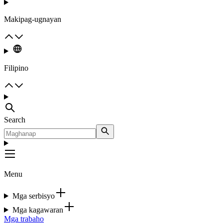
Makipag-ugnayan
Filipino
Search
Menu
Mga serbisyo
Mga kagawaran
Mga trabaho