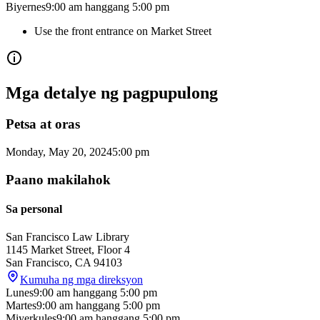
Biyernes
9:00 am
hanggang
5:00 pm
Use the front entrance on Market Street
Mga detalye ng pagpupulong
Petsa at oras
Monday, May 20, 2024
5:00 pm
Paano makilahok
Sa personal
San Francisco Law Library
1145 Market Street, Floor 4
San Francisco
,
CA
94103
Kumuha ng mga direksyon
Lunes
9:00 am
hanggang
5:00 pm
Martes
9:00 am
hanggang
5:00 pm
Miyerkules
9:00 am
hanggang
5:00 pm