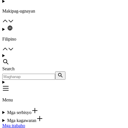
Makipag-ugnayan
Filipino
Search
Menu
Mga serbisyo
Mga kagawaran
Mga trabaho