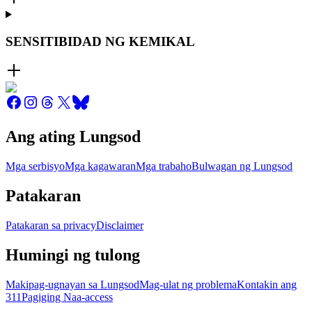
SENSITIBIDAD NG KEMIKAL
Ang ating Lungsod
Mga serbisyo
Mga kagawaran
Mga trabaho
Bulwagan ng Lungsod
Patakaran
Patakaran sa privacy
Disclaimer
Humingi ng tulong
Makipag-ugnayan sa Lungsod
Mag-ulat ng problema
Kontakin ang
311
Pagiging Naa-access