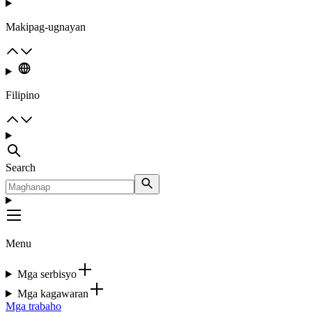
Makipag-ugnayan
Filipino
Search
Menu
Mga serbisyo
Mga kagawaran
Mga trabaho