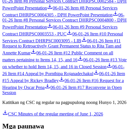
01-26 Item #8 Personal Services Contract DHRPSC0002584 - DPH
PowerPoint Presentation
06-01-26 Item #8 Personal Services
Contract DHRPSC0004305 - DPH PowerPoint Presentation
06-
01-26 Item #8 Personal Services Contract DHRPSC0004800 - DPH
PowerPoint Presentation
06-01-26 Item #9 Personal Services
Contract DHRPSC0003553 - PUC
06-01-26 Item #10 Personal
Services Contract DHRPSC0003095 - LIB
06-01-26 Item #11
Request to Retroactively Grant Permanent Status to Rita Tam and
Annette Kumar
06-01-26 Item #12 Public Comment on all
matters pertaining to Items 14, 15, and 16
06-01-26 Item #13 Vote
on whether to hold Item 14, 15, and 16 in Closed Session
06-01-
26 Item #14 Appeal by Pornthipa Rojanadechakul
06-01-26 Item
#15 Appeal by Rickey Bradley
06-01-26 Item #16 Request for a
Hearing by Oscar Pena
06-01-26 Item #17 Reconvene in Open
Session
Katitikan ng CSC ng regular na pagpupulong noong Hunyo 1, 2026
CSC Minutes of the regular meeting of June 1, 2026
Mga paunawa