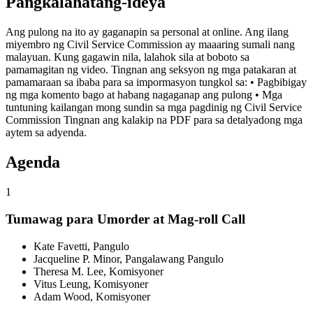
Pangkalahatang-ideya
Ang pulong na ito ay gaganapin sa personal at online. Ang ilang
miyembro ng Civil Service Commission ay maaaring sumali nang
malayuan. Kung gagawin nila, lalahok sila at boboto sa
pamamagitan ng video. Tingnan ang seksyon ng mga patakaran at
pamamaraan sa ibaba para sa impormasyon tungkol sa: • Pagbibigay
ng mga komento bago at habang nagaganap ang pulong • Mga
tuntuning kailangan mong sundin sa mga pagdinig ng Civil Service
Commission Tingnan ang kalakip na PDF para sa detalyadong mga
aytem sa adyenda.
Agenda
1
Tumawag para Umorder at Mag-roll Call
Kate Favetti, Pangulo
Jacqueline P. Minor, Pangalawang Pangulo
Theresa M. Lee, Komisyoner
Vitus Leung, Komisyoner
Adam Wood, Komisyoner