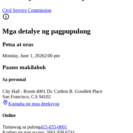
Civil Service Commission
Mga detalye ng pagpupulong
Petsa at oras
Monday, June 1, 2026
2:00 pm
Paano makilahok
Sa personal
City Hall - Room 400
1 Dr. Carlton B. Goodlett Place
San Francisco
,
CA
94102
Kumuha ng mga direksyon
Online
Tumawag sa pulong
415-655-0001
Kodigo ng pag-access: 2661 939 6741