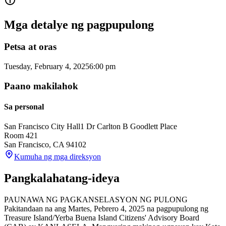
Mga detalye ng pagpupulong
Petsa at oras
Tuesday, February 4, 2025
6:00 pm
Paano makilahok
Sa personal
San Francisco City Hall
1 Dr Carlton B Goodlett Place
Room 421
San Francisco
,
CA
94102
Kumuha ng mga direksyon
Pangkalahatang-ideya
PAUNAWA NG PAGKANSELASYON NG PULONG
Pakitandaan na ang Martes, Pebrero 4, 2025 na pagpupulong ng
Treasure Island/Yerba Buena Island Citizens' Advisory Board