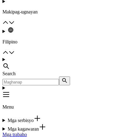
Makipag-ugnayan
Filipino
Search
Menu
Mga serbisyo
Mga kagawaran
Mga trabaho