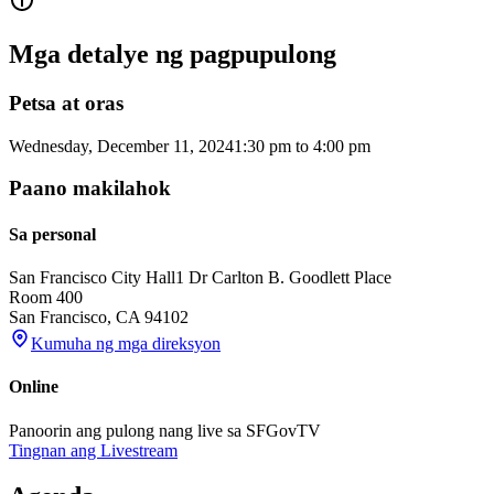
Mga detalye ng pagpupulong
Petsa at oras
Wednesday, December 11, 2024
1:30 pm
to
4:00 pm
Paano makilahok
Sa personal
San Francisco City Hall
1 Dr Carlton B. Goodlett Place
Room 400
San Francisco
,
CA
94102
Kumuha ng mga direksyon
Online
Panoorin ang pulong nang live sa SFGovTV
Tingnan ang Livestream