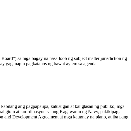
oard”) sa mga bagay na nasa loob ng subject matter jurisdiction ng
ay gaganapin pagkatapos ng bawat aytem sa agenda.
 kabilang ang pagpapaupa, kalusugan at kaligtasan ng publiko, mga
paligiran at koordinasyon sa ang Kagawaran ng Navy, pakikipag-
on and Development Agreement at mga kaugnay na plano, at iba pang