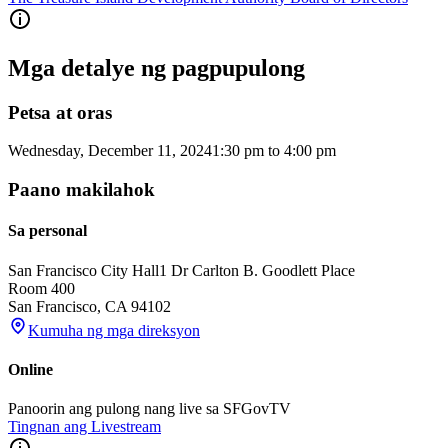
Mga detalye ng pagpupulong
Petsa at oras
Wednesday, December 11, 2024
1:30 pm
to
4:00 pm
Paano makilahok
Sa personal
San Francisco City Hall
1 Dr Carlton B. Goodlett Place
Room 400
San Francisco
,
CA
94102
Kumuha ng mga direksyon
Online
Panoorin ang pulong nang live sa SFGovTV
Tingnan ang Livestream