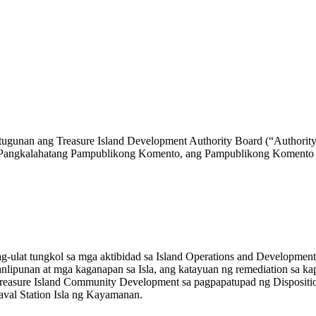
gunan ang Treasure Island Development Authority Board (“Authority B
sa Pangkalahatang Pampublikong Komento, ang Pampublikong Komento 
ag-ulat tungkol sa mga aktibidad sa Island Operations and Development
nlipunan at mga kaganapan sa Isla, ang katayuan ng remediation sa ka
Treasure Island Community Development sa pagpapatupad ng Dispositi
aval Station Isla ng Kayamanan.