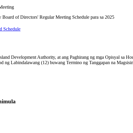
Meeting
 Board of Directors' Regular Meeting Schedule para sa 2025
rd Schedule
land Development Authority, at ang Paghirang ng mga Opisyal sa Housin
d ng Labindalawang (12) buwang Termino ng Tanggapan na Magsisim
nimula