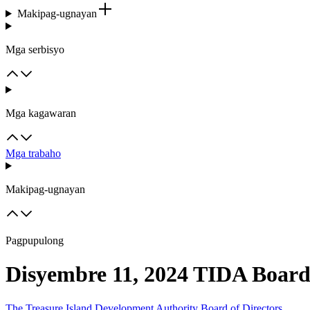
Makipag-ugnayan
Mga serbisyo
Mga kagawaran
Mga trabaho
Makipag-ugnayan
Pagpupulong
Disyembre 11, 2024 TIDA Board
The Treasure Island Development Authority Board of Directors