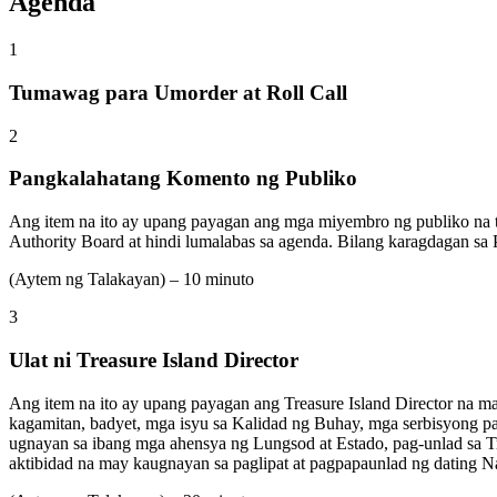
Agenda
1
Tumawag para Umorder at Roll Call
2
Pangkalahatang Komento ng Publiko
Ang item na ito ay upang payagan ang mga miyembro ng publiko na tu
Authority Board at hindi lumalabas sa agenda. Bilang karagdagan 
(Aytem ng Talakayan) – 10 minuto
3
Ulat ni Treasure Island Director
Ang item na ito ay upang payagan ang Treasure Island Director na m
kagamitan, badyet, mga isyu sa Kalidad ng Buhay, mga serbisyong pa
ugnayan sa ibang mga ahensya ng Lungsod at Estado, pag-unlad sa 
aktibidad na may kaugnayan sa paglipat at pagpapaunlad ng dating N