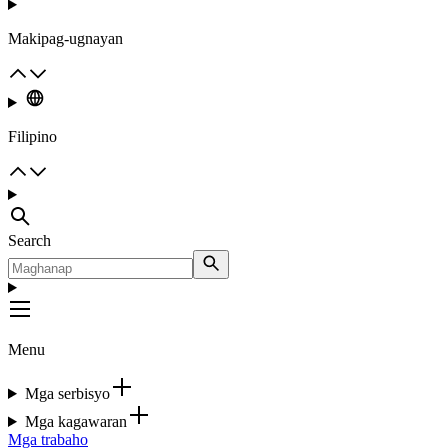
Makipag-ugnayan
Filipino
Search
Menu
Mga serbisyo
Mga kagawaran
Mga trabaho