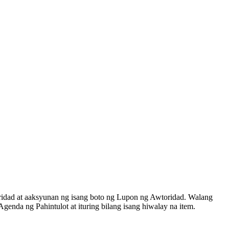
oridad at aaksyunan ng isang boto ng Lupon ng Awtoridad. Walang
enda ng Pahintulot at ituring bilang isang hiwalay na item.