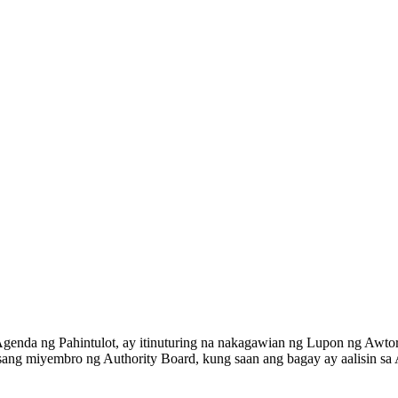
 Agenda ng Pahintulot, ay itinuturing na nakagawian ng Lupon ng Awt
sang miyembro ng Authority Board, kung saan ang bagay ay aalisin sa Ag