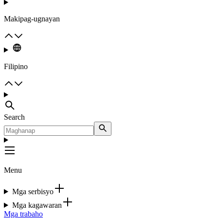
Makipag-ugnayan
Filipino
Search
Menu
Mga serbisyo
Mga kagawaran
Mga trabaho