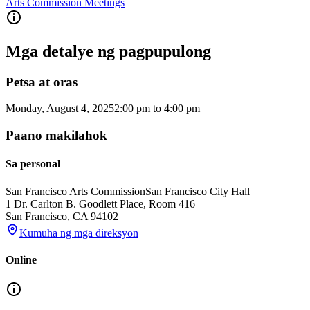
Arts Commission Meetings
Mga detalye ng pagpupulong
Petsa at oras
Monday, August 4, 2025
2:00 pm
to
4:00 pm
Paano makilahok
Sa personal
San Francisco Arts Commission
San Francisco City Hall
1 Dr. Carlton B. Goodlett Place, Room 416
San Francisco
,
CA
94102
Kumuha ng mga direksyon
Online