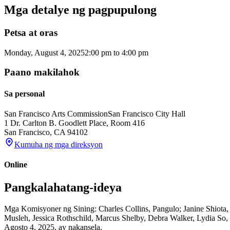
Mga detalye ng pagpupulong
Petsa at oras
Monday, August 4, 2025
2:00 pm
to
4:00 pm
Paano makilahok
Sa personal
San Francisco Arts Commission
San Francisco City Hall
1 Dr. Carlton B. Goodlett Place, Room 416
San Francisco
,
CA
94102
Kumuha ng mga direksyon
Online
Pangkalahatang-ideya
Mga Komisyoner ng Sining: Charles Collins, Pangulo; Janine Shiota,
Musleh, Jessica Rothschild, Marcus Shelby, Debra Walker, Lydia So,
Agosto 4, 2025, ay nakansela.