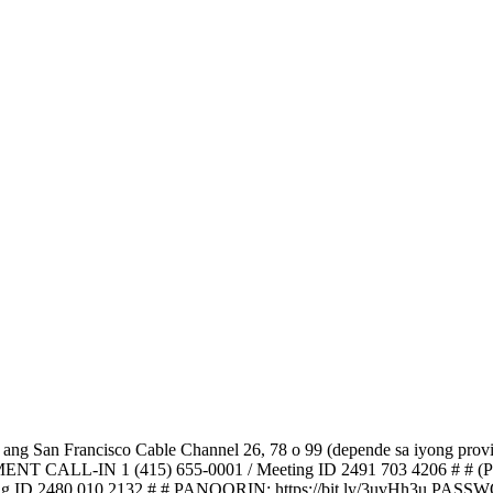
rancisco Cable Channel 26, 78 o 99 (depende sa iyong prov
LL-IN 1 (415) 655-0001 / Meeting ID 2491 703 4206 # # (Pindutin 
ing ID 2480 010 2132 # # PANOORIN: https://bit.ly/3uvHh3u PASSWO