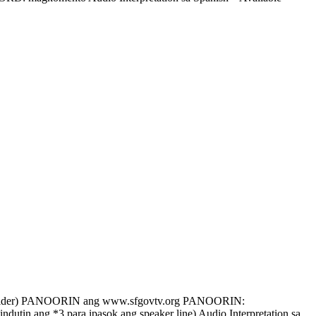
ider) PANOORIN ang www.sfgovtv.org PANOORIN:
ang *3 para ipasok ang speaker line) Audio Interpretation sa