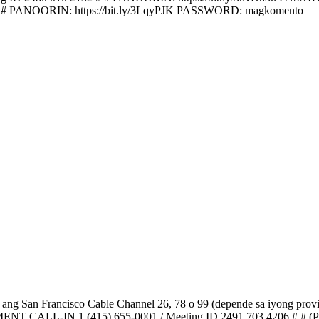
0 # # PANOORIN: https://bit.ly/3LqyPJK PASSWORD: magkomento
rancisco Cable Channel 26, 78 o 99 (depende sa iyong prov
LL-IN 1 (415) 655-0001 / Meeting ID 2491 703 4206 # # (Pindutin 