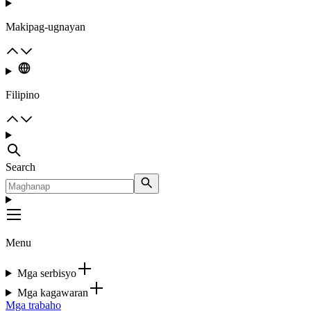
Makipag-ugnayan
Filipino
Search
Menu
Mga serbisyo
Mga kagawaran
Mga trabaho