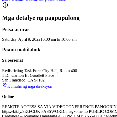
Mga detalye ng pagpupulong
Petsa at oras
Saturday, April 9, 2022
10:00 am
to
10:00 am
Paano makilahok
Sa personal
Redistricting Task Force
City Hall, Room 400
1 Dr. Carlton B. Goodlett Place
San Francisco
,
CA
94102
Kumuha ng mga direksyon
Online
REMOTE ACCESS SA VIA VIDEOCONFERENCE PANOORIN ang San F
https://bit.ly/3sZFCDK PASSWORD: magkomento PUBLIC COMMENT CA
Cantonese – Available Hanggang 4:30 PM 1 (415) 655-0001 / Meet