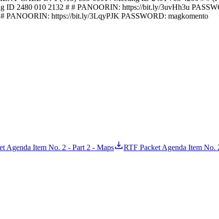
ing ID 2480 010 2132 # # PANOORIN: https://bit.ly/3uvHh3u PASSWO
0 # # PANOORIN: https://bit.ly/3LqyPJK PASSWORD: magkomento
t Agenda Item No. 2 - Part 2 - Maps
RTF Packet Agenda Item No. 2