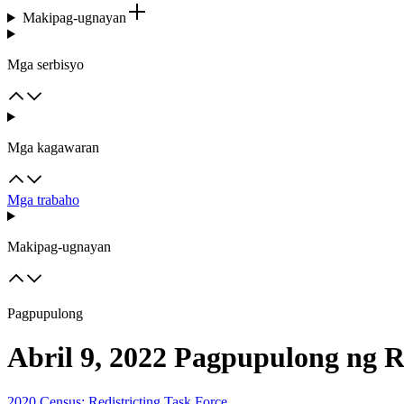
Makipag-ugnayan
Mga serbisyo
Mga kagawaran
Mga trabaho
Makipag-ugnayan
Pagpupulong
Abril 9, 2022 Pagpupulong ng Re
2020 Census: Redistricting Task Force