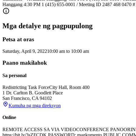
Hanggang 4:30 PM 1 (415) 655-0001 / Meeting ID 2487 468 047
Mga detalye ng pagpupulong
Petsa at oras
Saturday, April 9, 2022
10:00 am
to
10:00 am
Paano makilahok
Sa personal
Redistricting Task Force
City Hall, Room 400
1 Dr. Carlton B. Goodlett Place
San Francisco
,
CA
94102
Kumuha ng mga direksyon
Online
REMOTE ACCESS SA VIA VIDEOCONFERENCE PANOORIN ang San F
https://bit.ly/3sZFCDK PASSWORD: magkomento PUBLIC COMMENT CA