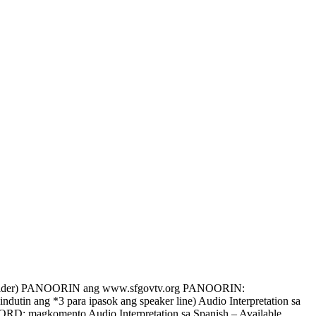
ider) PANOORIN ang www.sfgovtv.org PANOORIN:
ang *3 para ipasok ang speaker line) Audio Interpretation sa
RD: magkomento Audio Interpretation sa Spanish – Available