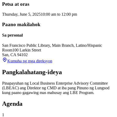
Petsa at oras
Thursday, June 5, 2025
10:00 am
to
12:00 pm
Paano makilahok
Sa personal
San Francisco Public Library, Main Branch, Latino/Hispanic
Room
100 Larkin Street
San
,
CA
94102
Kumuha ng mga direksyon
Pangkalahatang-ideya
Pinapayuhan ng Local Business Enterprise Advisory Committee
(LBEAC) ang Direktor ng CMD at iba pang Pinuno ng Lungsod
kung paano gagawing mas mahusay ang LBE Program.
Agenda
1