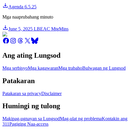
Agenda 6.5.25
Mga naaprubahang minuto
June 5, 2025 LBEAC MtgMins
Ang ating Lungsod
Mga serbisyo
Mga kagawaran
Mga trabaho
Bulwagan ng Lungsod
Patakaran
Patakaran sa privacy
Disclaimer
Humingi ng tulong
Makipag-ugnayan sa Lungsod
Mag-ulat ng problema
Kontakin ang
311
Pagiging Naa-access