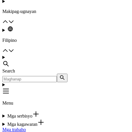
Makipag-ugnayan
Filipino
Search
Menu
Mga serbisyo
Mga kagawaran
Mga trabaho