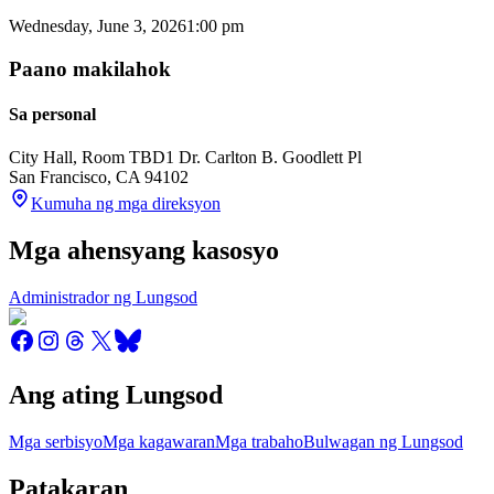
Wednesday, June 3, 2026
1:00 pm
Paano makilahok
Sa personal
City Hall, Room TBD
1 Dr. Carlton B. Goodlett Pl
San Francisco
,
CA
94102
Kumuha ng mga direksyon
Mga ahensyang kasosyo
Administrador ng Lungsod
Ang ating Lungsod
Mga serbisyo
Mga kagawaran
Mga trabaho
Bulwagan ng Lungsod
Patakaran