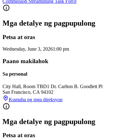
Commission Streamlining Task Force
Mga detalye ng pagpupulong
Petsa at oras
Wednesday, June 3, 2026
1:00 pm
Paano makilahok
Sa personal
City Hall, Room TBD
1 Dr. Carlton B. Goodlett Pl
San Francisco
,
CA
94102
Kumuha ng mga direksyon
Mga detalye ng pagpupulong
Petsa at oras