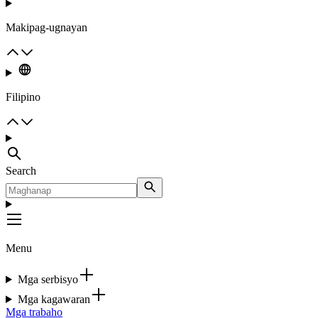
Makipag-ugnayan
Filipino
Search
Menu
Mga serbisyo
Mga kagawaran
Mga trabaho