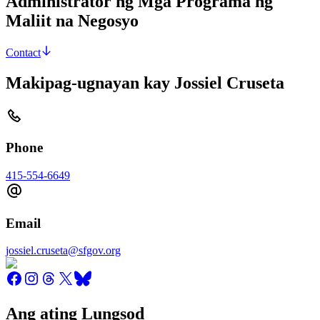
Administrator ng Mga Programa ng
Maliit na Negosyo
Contact
Makipag-ugnayan kay Jossiel Cruseta
Phone
415-554-6649
Email
jossiel.cruseta@sfgov.org
Ang ating Lungsod