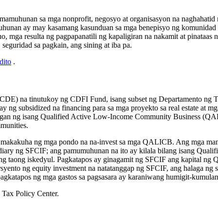
amuhunan sa mga nonprofit, negosyo at organisasyon na naghahatid 
nuhunan ay may kasamang kasunduan sa mga benepisyo ng komunidad na 
mga resulta ng pagpapanatili ng kapaligiran na nakamit at pinataas n
guridad sa pagkain, ang sining at iba pa.
dito
.
DE) na tinutukoy ng CDFI Fund, isang subset ng Departamento ng Tre
 subsidized na financing para sa mga proyekto sa real estate at mga
an ng isang Qualified Active Low-Income Community Business (QALI
munities.
akakuha ng mga pondo na na-invest sa mga QALICB. Ang mga mamum
sidiary ng SFCIF; ang pamumuhunan na ito ay kilala bilang isang Qu
itong taong iskedyul. Pagkatapos ay ginagamit ng SFCIF ang kapital 
yento ng equity investment na natatanggap ng SFCIF, ang halaga ng s
pagkatapos ng mga gastos sa pagsasara ay karaniwang humigit-kumula
 Tax Policy Center.