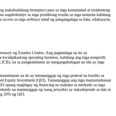
ng makabuluhang benepisyo para sa mga komunidad at residenteng
nagdedetalye sa mga positibong resulta sa mga tuntunin kabilang
a access sa mga serbisyo tulad ng pangangalaga sa bata, edukasyon,
asury ng Estados Unidos. Ang pagtatalaga na ito ay
 kwalipikadong operating business, kabilang ang mga nonprofit.
CB), na sa pangkalahatan ay nangangahulugan na sila ay mga
uhunan na ito ay tumatanggap ng mga pederal na kredito sa
alified Equity Investment (QEI). Tumatanggap ang mga mamumuhunan
ng QEI upang magbigay ng financing na mababa sa merkado sa mga
ubsidy na matatanggap ng isang proyekto ay nakadepende sa laki at
ng 20% ​​ng QEI.