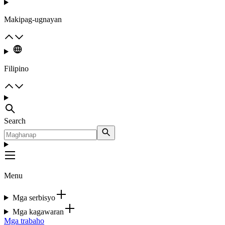
Makipag-ugnayan
Filipino
Search
Menu
Mga serbisyo
Mga kagawaran
Mga trabaho