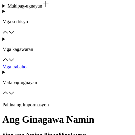
Makipag-ugnayan
Mga serbisyo
Mga kagawaran
Mga trabaho
Makipag-ugnayan
Pahina ng Impormasyon
Ang Ginagawa Namin
Sino ang Aming Pinaglilingkuran