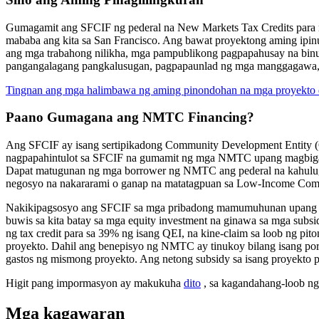
Gumagamit ang SFCIF ng pederal na New Markets Tax Credits para m
mababa ang kita sa San Francisco. Ang bawat proyektong aming ipi
ang mga trabahong nilikha, mga pampublikong pagpapahusay na binuo, 
pangangalagang pangkalusugan, pagpapaunlad ng mga manggagawa, se
Tingnan ang mga halimbawa ng aming pinondohan na mga proyekto 
Paano Gumagana ang NMTC Financing?
Ang SFCIF ay isang sertipikadong Community Development Entity (C
nagpapahintulot sa SFCIF na gumamit ng mga NMTC upang magbigay ng
Dapat matugunan ng mga borrower ng NMTC ang pederal na kahulug
negosyo na nakararami o ganap na matatagpuan sa Low-Income Com
Nakikipagsosyo ang SFCIF sa mga pribadong mamumuhunan upang m
buwis sa kita batay sa mga equity investment na ginawa sa mga sub
ng tax credit para sa 39% ng isang QEI, na kine-claim sa loob ng p
proyekto. Dahil ang benepisyo ng NMTC ay tinukoy bilang isang pors
gastos ng mismong proyekto. Ang netong subsidy sa isang proyekto 
Higit pang impormasyon ay makukuha
dito
, sa kagandahang-loob ng
Mga kagawaran