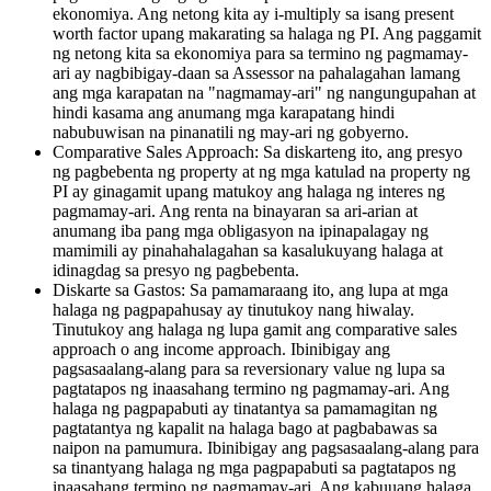
ekonomiya. Ang netong kita ay i-multiply sa isang present
worth factor upang makarating sa halaga ng PI. Ang paggamit
ng netong kita sa ekonomiya para sa termino ng pagmamay-
ari ay nagbibigay-daan sa Assessor na pahalagahan lamang
ang mga karapatan na "nagmamay-ari" ng nangungupahan at
hindi kasama ang anumang mga karapatang hindi
nabubuwisan na pinanatili ng may-ari ng gobyerno.
Comparative Sales Approach: Sa diskarteng ito, ang presyo
ng pagbebenta ng property at ng mga katulad na property ng
PI ay ginagamit upang matukoy ang halaga ng interes ng
pagmamay-ari. Ang renta na binayaran sa ari-arian at
anumang iba pang mga obligasyon na ipinapalagay ng
mamimili ay pinahahalagahan sa kasalukuyang halaga at
idinagdag sa presyo ng pagbebenta.
Diskarte sa Gastos: Sa pamamaraang ito, ang lupa at mga
halaga ng pagpapahusay ay tinutukoy nang hiwalay.
Tinutukoy ang halaga ng lupa gamit ang comparative sales
approach o ang income approach. Ibinibigay ang
pagsasaalang-alang para sa reversionary value ng lupa sa
pagtatapos ng inaasahang termino ng pagmamay-ari. Ang
halaga ng pagpapabuti ay tinatantya sa pamamagitan ng
pagtatantya ng kapalit na halaga bago at pagbabawas sa
naipon na pamumura. Ibinibigay ang pagsasaalang-alang para
sa tinantyang halaga ng mga pagpapabuti sa pagtatapos ng
inaasahang termino ng pagmamay-ari. Ang kabuuang halaga