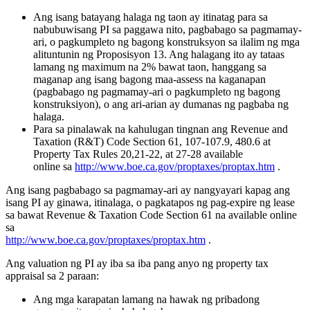
Ang isang batayang halaga ng taon ay itinatag para sa
nabubuwisang PI sa paggawa nito, pagbabago sa pagmamay-
ari, o pagkumpleto ng bagong konstruksyon sa ilalim ng mga
alituntunin ng Proposisyon 13. Ang halagang ito ay tataas
lamang ng maximum na 2% bawat taon, hanggang sa
maganap ang isang bagong maa-assess na kaganapan
(pagbabago ng pagmamay-ari o pagkumpleto ng bagong
konstruksiyon), o ang ari-arian ay dumanas ng pagbaba ng
halaga.
Para sa pinalawak na kahulugan tingnan ang Revenue and
Taxation (R&T) Code Section 61, 107-107.9, 480.6 at
Property Tax Rules 20,21-22, at 27-28 available
online sa
http://www.boe.ca.gov/proptaxes/proptax.htm
.
Ang isang pagbabago sa pagmamay-ari ay nangyayari kapag ang
isang PI ay ginawa, itinalaga, o pagkatapos ng pag-expire ng lease
sa bawat Revenue & Taxation Code Section 61 na available online
sa
http://www.boe.ca.gov/proptaxes/proptax.htm
.
Ang valuation ng PI ay iba sa iba pang anyo ng property tax
appraisal sa 2 paraan:
Ang mga karapatan lamang na hawak ng pribadong