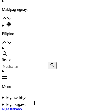
Makipag-ugnayan
Filipino
Search
Menu
Mga serbisyo
Mga kagawaran
Mga trabaho