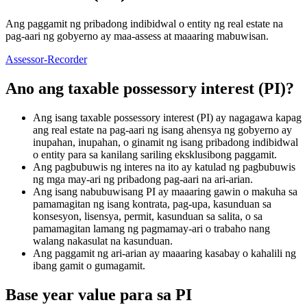
Ang paggamit ng pribadong indibidwal o entity ng real estate na
pag-aari ng gobyerno ay maa-assess at maaaring mabuwisan.
Assessor-Recorder
Ano ang taxable possessory interest (PI)?
Ang isang taxable possessory interest (PI) ay nagagawa kapag
ang real estate na pag-aari ng isang ahensya ng gobyerno ay
inupahan, inupahan, o ginamit ng isang pribadong indibidwal
o entity para sa kanilang sariling eksklusibong paggamit.
Ang pagbubuwis ng interes na ito ay katulad ng pagbubuwis
ng mga may-ari ng pribadong pag-aari na ari-arian.
Ang isang nabubuwisang PI ay maaaring gawin o makuha sa
pamamagitan ng isang kontrata, pag-upa, kasunduan sa
konsesyon, lisensya, permit, kasunduan sa salita, o sa
pamamagitan lamang ng pagmamay-ari o trabaho nang
walang nakasulat na kasunduan.
Ang paggamit ng ari-arian ay maaaring kasabay o kahalili ng
ibang gamit o gumagamit.
Base year value para sa PI