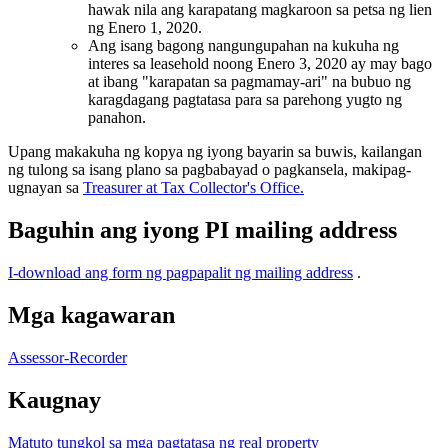
hawak nila ang karapatang magkaroon sa petsa ng lien
ng Enero 1, 2020.
Ang isang bagong nangungupahan na kukuha ng
interes sa leasehold noong Enero 3, 2020 ay may bago
at ibang "karapatan sa pagmamay-ari" na bubuo ng
karagdagang pagtatasa para sa parehong yugto ng
panahon.
Upang makakuha ng kopya ng iyong bayarin sa buwis, kailangan
ng tulong sa isang plano sa pagbabayad o pagkansela, makipag-
ugnayan sa
Treasurer at Tax Collector's Office.
Baguhin ang iyong PI mailing address
I-download ang form ng pagpapalit ng mailing address
.
Mga kagawaran
Assessor-Recorder
Kaugnay
Matuto tungkol sa mga pagtatasa ng real property