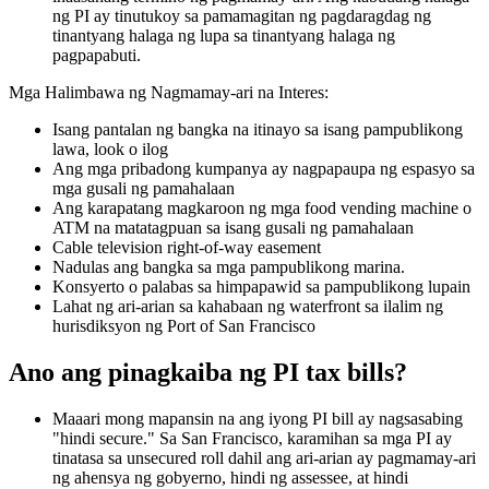
ng PI ay tinutukoy sa pamamagitan ng pagdaragdag ng
tinantyang halaga ng lupa sa tinantyang halaga ng
pagpapabuti.
Mga Halimbawa ng Nagmamay-ari na Interes:
Isang pantalan ng bangka na itinayo sa isang pampublikong
lawa, look o ilog
Ang mga pribadong kumpanya ay nagpapaupa ng espasyo sa
mga gusali ng pamahalaan
Ang karapatang magkaroon ng mga food vending machine o
ATM na matatagpuan sa isang gusali ng pamahalaan
Cable television right-of-way easement
Nadulas ang bangka sa mga pampublikong marina.
Konsyerto o palabas sa himpapawid sa pampublikong lupain
Lahat ng ari-arian sa kahabaan ng waterfront sa ilalim ng
hurisdiksyon ng Port of San Francisco
Ano ang pinagkaiba ng PI tax bills?
Maaari mong mapansin na ang iyong PI bill ay nagsasabing
"hindi secure." Sa San Francisco, karamihan sa mga PI ay
tinatasa sa unsecured roll dahil ang ari-arian ay pagmamay-ari
ng ahensya ng gobyerno, hindi ng assessee, at hindi