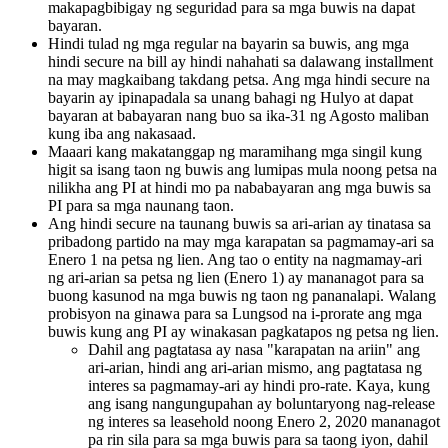
makapagbibigay ng seguridad para sa mga buwis na dapat
bayaran.
Hindi tulad ng mga regular na bayarin sa buwis, ang mga
hindi secure na bill ay hindi nahahati sa dalawang installment
na may magkaibang takdang petsa. Ang mga hindi secure na
bayarin ay ipinapadala sa unang bahagi ng Hulyo at dapat
bayaran at babayaran nang buo sa ika-31 ng Agosto maliban
kung iba ang nakasaad.
Maaari kang makatanggap ng maramihang mga singil kung
higit sa isang taon ng buwis ang lumipas mula noong petsa na
nilikha ang PI at hindi mo pa nababayaran ang mga buwis sa
PI para sa mga naunang taon.
Ang hindi secure na taunang buwis sa ari-arian ay tinatasa sa
pribadong partido na may mga karapatan sa pagmamay-ari sa
Enero 1 na petsa ng lien. Ang tao o entity na nagmamay-ari
ng ari-arian sa petsa ng lien (Enero 1) ay mananagot para sa
buong kasunod na mga buwis ng taon ng pananalapi. Walang
probisyon na ginawa para sa Lungsod na i-prorate ang mga
buwis kung ang PI ay winakasan pagkatapos ng petsa ng lien.
Dahil ang pagtatasa ay nasa "karapatan na ariin" ang
ari-arian, hindi ang ari-arian mismo, ang pagtatasa ng
interes sa pagmamay-ari ay hindi pro-rate. Kaya, kung
ang isang nangungupahan ay boluntaryong nag-release
ng interes sa leasehold noong Enero 2, 2020 mananagot
pa rin sila para sa mga buwis para sa taong iyon, dahil