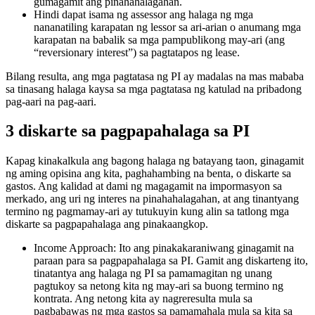
gumagamit ang pinahahalagahan.
Hindi dapat isama ng assessor ang halaga ng mga
nananatiling karapatan ng lessor sa ari-arian o anumang mga
karapatan na babalik sa mga pampublikong may-ari (ang
“reversionary interest”) sa pagtatapos ng lease.
Bilang resulta, ang mga pagtatasa ng PI ay madalas na mas mababa
sa tinasang halaga kaysa sa mga pagtatasa ng katulad na pribadong
pag-aari na pag-aari.
3 diskarte sa pagpapahalaga sa PI
Kapag kinakalkula ang bagong halaga ng batayang taon, ginagamit
ng aming opisina ang kita, paghahambing na benta, o diskarte sa
gastos. Ang kalidad at dami ng magagamit na impormasyon sa
merkado, ang uri ng interes na pinahahalagahan, at ang tinantyang
termino ng pagmamay-ari ay tutukuyin kung alin sa tatlong mga
diskarte sa pagpapahalaga ang pinakaangkop.
Income Approach: Ito ang pinakakaraniwang ginagamit na
paraan para sa pagpapahalaga sa PI. Gamit ang diskarteng ito,
tinatantya ang halaga ng PI sa pamamagitan ng unang
pagtukoy sa netong kita ng may-ari sa buong termino ng
kontrata. Ang netong kita ay nagreresulta mula sa
pagbabawas ng mga gastos sa pamamahala mula sa kita sa