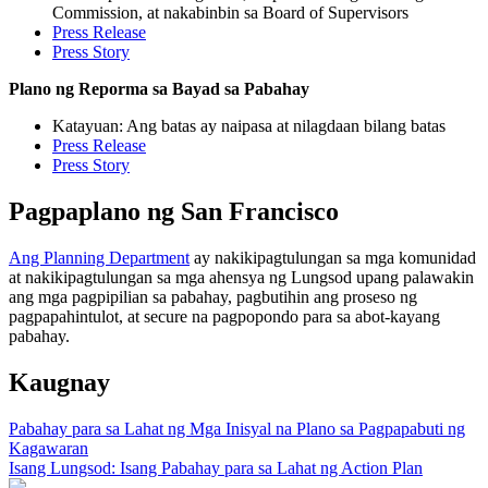
Commission, at nakabinbin sa Board of Supervisors
Press Release
Press Story
Plano ng Reporma sa Bayad sa Pabahay
Katayuan: Ang batas ay naipasa at nilagdaan bilang batas
Press Release
Press Story
Pagpaplano ng San Francisco
Ang Planning Department
ay nakikipagtulungan sa mga komunidad
at nakikipagtulungan sa mga ahensya ng Lungsod upang palawakin
ang mga pagpipilian sa pabahay, pagbutihin ang proseso ng
pagpapahintulot, at secure na pagpopondo para sa abot-kayang
pabahay.
Kaugnay
Pabahay para sa Lahat ng Mga Inisyal na Plano sa Pagpapabuti ng
Kagawaran
Isang Lungsod: Isang Pabahay para sa Lahat ng Action Plan