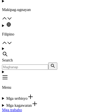
Makipag-ugnayan
Filipino
Search
Menu
Mga serbisyo
Mga kagawaran
Mga trabaho