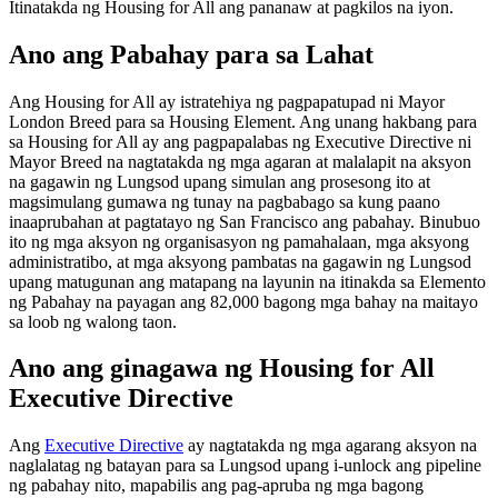
Itinatakda ng Housing for All ang pananaw at pagkilos na iyon.
Ano ang Pabahay para sa Lahat
Ang Housing for All ay istratehiya ng pagpapatupad ni Mayor
London Breed para sa Housing Element. Ang unang hakbang para
sa Housing for All ay ang pagpapalabas ng Executive Directive ni
Mayor Breed na nagtatakda ng mga agaran at malalapit na aksyon
na gagawin ng Lungsod upang simulan ang prosesong ito at
magsimulang gumawa ng tunay na pagbabago sa kung paano
inaaprubahan at pagtatayo ng San Francisco ang pabahay. Binubuo
ito ng mga aksyon ng organisasyon ng pamahalaan, mga aksyong
administratibo, at mga aksyong pambatas na gagawin ng Lungsod
upang matugunan ang matapang na layunin na itinakda sa Elemento
ng Pabahay na payagan ang 82,000 bagong mga bahay na maitayo
sa loob ng walong taon.
Ano ang ginagawa ng Housing for All
Executive Directive
Ang
Executive Directive
ay nagtatakda ng mga agarang aksyon na
naglalatag ng batayan para sa Lungsod upang i-unlock ang pipeline
ng pabahay nito, mapabilis ang pag-apruba ng mga bagong