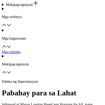
Makipag-ugnayan
Mga serbisyo
Mga kagawaran
Mga trabaho
Makipag-ugnayan
Pahina ng Impormasyon
Pabahay para sa Lahat
Inilunsad ni Mayor London Breed ang Housing for All, isang