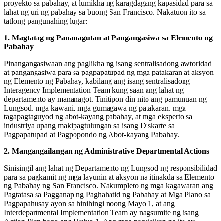
proyekto sa pabahay, at lumikha ng karagdagang kapasidad para sa
lahat ng uri ng pabahay sa buong San Francisco. Nakatuon ito sa
tatlong pangunahing lugar:
1. Magtatag ng Pananagutan at Pangangasiwa sa Elemento ng
Pabahay
Pinangangasiwaan ang paglikha ng isang sentralisadong awtoridad
at pangangasiwa para sa pagpapatupad ng mga patakaran at aksyon
ng Elemento ng Pabahay, kabilang ang isang sentralisadong
Interagency Implementation Team kung saan ang lahat ng
departamento ay mananagot. Tinitipon din nito ang pamunuan ng
Lungsod, mga kawani, mga gumagawa ng patakaran, mga
tagapagtaguyod ng abot-kayang pabahay, at mga eksperto sa
industriya upang makipagtulungan sa isang Diskarte sa
Pagpapatupad at Pagpopondo ng Abot-kayang Pabahay.
2. Mangangailangan ng Administrative Departmental Actions
Sinisingil ang lahat ng Departamento ng Lungsod ng responsibilidad
para sa pagkamit ng mga layunin at aksyon na itinakda sa Elemento
ng Pabahay ng San Francisco. Nakumpleto ng mga kagawaran ang
Pagtatasa sa Pagganap ng Paghahatid ng Pabahay at Mga Plano sa
Pagpapahusay ayon sa hinihingi noong Mayo 1, at ang
Interdepartmental Implementation Team ay nagsumite ng isang