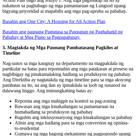
Action Plan bago ang Hulyo 1. Ang mga pagsisikap na ito ay
nakatuon sa pagbabago ng mga pamamaraan ng Lungsod upang
bigyang-priyoridad at mapabilis ang mga pag-apruba sa pabahay.
Basahin ang One City: A Housing for All Action Plan
Basahin ang paunang Pagtatasa sa Pagganap ng Paghahatid ng
Pabahay at Mga Plano sa Pagpapahusay.
3. Magtakda ng Mga Paunang Pambatasang Pagkilos at
Timeline
Nag-uutos sa mga kaugnay na departamento na magpakilala ng
partikular na batas para repormahin ang mga patakaran at proseso na
nagbibigay ng pinakamalaking hadlang sa produksyon ng pabahay.
Ang Direktiba ay nagtatakda ng mga timeline para sa mga aksyong
pambatas na ito, na ang ilan ay ipinakilala sa loob ng susunod na
dalawang linggo. Ang iminungkahing batas ay:
Reporma ang mga mahigpit na kontrol sa pag-zoning
Bawasan ang mga kinakailangan sa pamamaraan na
humahadlang sa produksyon ng pabahay
Baguhin ang inklusyonaryong mga kinakailangan sa pabahay
Alisin ang mga hadlang para sa mga conversion ng opisina-
to-residential
Gumawa ng mga bagong mekanismo ng pagpopondo upang