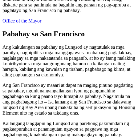
diskarte para sa panimula na baguhin ang paraan ng pag-apruba at
pagtatayo ng San Francisco ng pabahay.
Office of the Mayor
Pabahay sa San Francisco
Ang kakulangan sa pabahay ng Lungsod ay nagtutulak sa mga
pamilya, nagpipilit sa mga manggagawa sa mahabang paglalakbay,
naglalagay sa mga nakatatanda sa panganib, at ito ay isang malaking
kontribyutor sa mga nangungunang hamon na kailangan nating
harapin, kabilang ang kawalan ng tirahan, pagbabago ng klima, at
ating pagbangon sa ekonomiya.
Ang San Francisco ay maaari at dapat na maging pinuno pagdating
sa pabahay, ngunit nangangailangan iyon ng pangunahing
pagbabago sa kung paano tayo lumapit sa pabahay. Nagsimula na
ang pagbabagong ito – Isa lamang ang San Francisco sa dalawang
lungsod ng Bay Area upang makakuha ng sertipikasyon ng Housing
Element nito ng estado sa takdang oras.
Kailangang tanggapin ng Lungsod ang parehong pakiramdam ng
pagkaapurahan at pananagutan ngayon sa paggawa ng mga
pagbabagong kinakailangan upang makapagtayo ng pabahay.