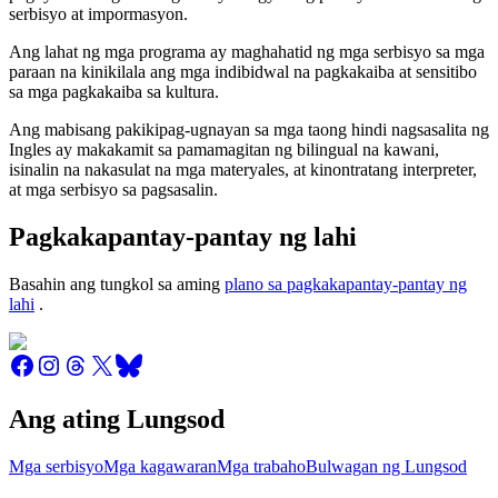
serbisyo at impormasyon.
Ang lahat ng mga programa ay maghahatid ng mga serbisyo sa mga
paraan na kinikilala ang mga indibidwal na pagkakaiba at sensitibo
sa mga pagkakaiba sa kultura.
Ang mabisang pakikipag-ugnayan sa mga taong hindi nagsasalita ng
Ingles ay makakamit sa pamamagitan ng bilingual na kawani,
isinalin na nakasulat na mga materyales, at kinontratang interpreter,
at mga serbisyo sa pagsasalin.
Pagkakapantay-pantay ng lahi
Basahin ang tungkol sa aming
plano sa pagkakapantay-pantay ng
lahi
.
Ang ating Lungsod
Mga serbisyo
Mga kagawaran
Mga trabaho
Bulwagan ng Lungsod