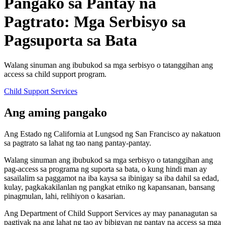
Pangako sa Pantay na
Pagtrato: Mga Serbisyo sa
Pagsuporta sa Bata
Walang sinuman ang ibubukod sa mga serbisyo o tatanggihan ang
access sa child support program.
Child Support Services
Ang aming pangako
Ang Estado ng California at Lungsod ng San Francisco ay nakatuon
sa pagtrato sa lahat ng tao nang pantay-pantay.
Walang sinuman ang ibubukod sa mga serbisyo o tatanggihan ang
pag-access sa programa ng suporta sa bata, o kung hindi man ay
sasailalim sa paggamot na iba kaysa sa ibinigay sa iba dahil sa edad,
kulay, pagkakakilanlan ng pangkat etniko ng kapansanan, bansang
pinagmulan, lahi, relihiyon o kasarian.
Ang Department of Child Support Services ay may pananagutan sa
pagtiyak na ang lahat ng tao ay bibigyan ng pantay na access sa mga