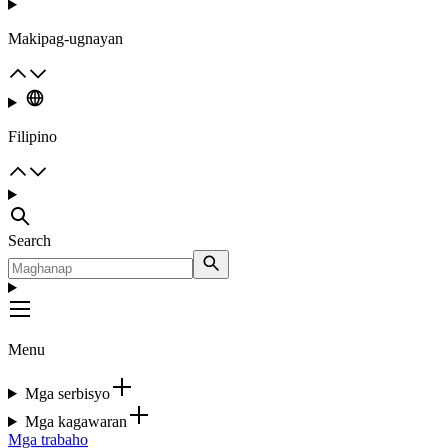
Makipag-ugnayan
Filipino
Search
Menu
Mga serbisyo
Mga kagawaran
Mga trabaho