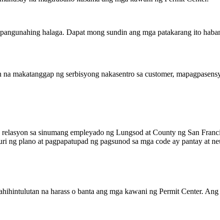
angunahing halaga. Dapat mong sundin ang mga patakarang ito haban
an na makatanggap ng serbisyong nakasentro sa customer, mapagpasens
ga relasyon sa sinumang empleyado ng Lungsod at County ng San Franc
 ng plano at pagpapatupad ng pagsunod sa mga code ay pantay at neut
inahihintulutan na harass o banta ang mga kawani ng Permit Center. 