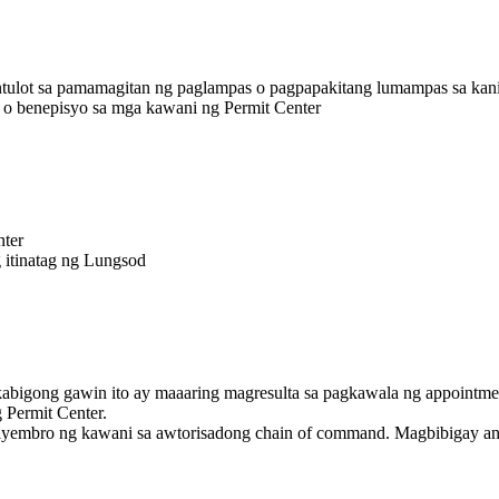
ntulot sa pamamagitan ng paglampas o pagpapakitang lumampas sa kan
, o benepisyo sa mga kawani ng Permit Center
nter
 itinatag ng Lungsod
bigong gawin ito ay maaaring magresulta sa pagkawala ng appointmen
 Permit Center.
mbro ng kawani sa awtorisadong chain of command. Magbibigay ang k