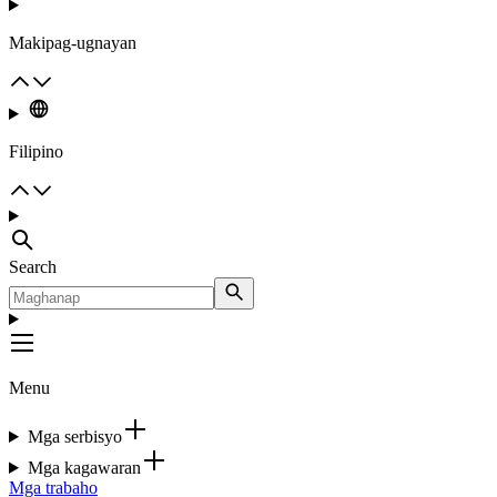
Makipag-ugnayan
Filipino
Search
Menu
Mga serbisyo
Mga kagawaran
Mga trabaho