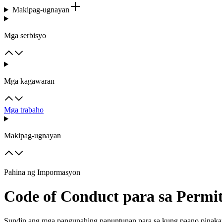
Makipag-ugnayan
Mga serbisyo
Mga kagawaran
Mga trabaho
Makipag-ugnayan
Pahina ng Impormasyon
Code of Conduct para sa Permi
Sundin ang mga pangunahing panuntunan para sa kung paano pinaka