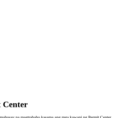
t Center
mahusay na magtrabaho kasama ang mga kawani ng Permit Center.