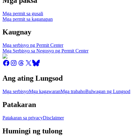
Mga paksa
Mga permit sa gusali
Mga permit sa kaganapan
Kaugnay
Mga serbisyo ng Permit Center
Mga Serbisyo sa Negosyo ng Permit Center
Ang ating Lungsod
Mga serbisyo
Mga kagawaran
Mga trabaho
Bulwagan ng Lungsod
Patakaran
Patakaran sa privacy
Disclaimer
Humingi ng tulong