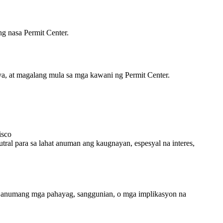
g nasa Permit Center.
ya, at magalang mula sa mga kawani ng Permit Center.
isco
ral para sa lahat anuman ang kaugnayan, espesyal na interes,
Ang anumang mga pahayag, sanggunian, o mga implikasyon na