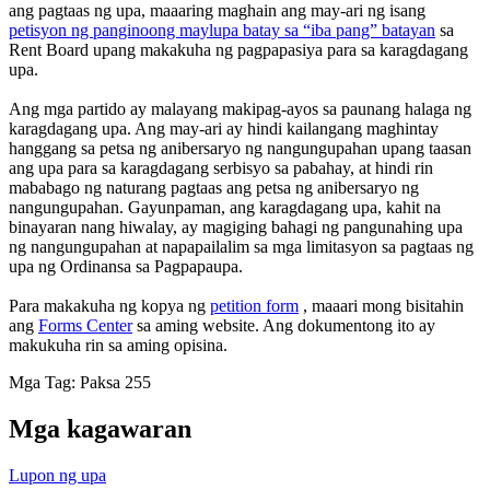
ang pagtaas ng upa, maaaring maghain ang may-ari ng isang
petisyon ng panginoong maylupa batay sa “iba pang” batayan
sa
Rent Board upang makakuha ng pagpapasiya para sa karagdagang
upa.
Ang mga partido ay malayang makipag-ayos sa paunang halaga ng
karagdagang upa. Ang may-ari ay hindi kailangang maghintay
hanggang sa petsa ng anibersaryo ng nangungupahan upang taasan
ang upa para sa karagdagang serbisyo sa pabahay, at hindi rin
mababago ng naturang pagtaas ang petsa ng anibersaryo ng
nangungupahan. Gayunpaman, ang karagdagang upa, kahit na
binayaran nang hiwalay, ay magiging bahagi ng pangunahing upa
ng nangungupahan at napapailalim sa mga limitasyon sa pagtaas ng
upa ng Ordinansa sa Pagpapaupa.
Para makakuha ng kopya ng
petition form
, maaari mong bisitahin
ang
Forms Center
sa aming website. Ang dokumentong ito ay
makukuha rin sa aming opisina.
Mga Tag: Paksa 255
Mga kagawaran
Lupon ng upa