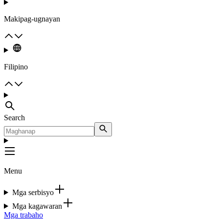
Makipag-ugnayan
Filipino
Search
Menu
Mga serbisyo
Mga kagawaran
Mga trabaho