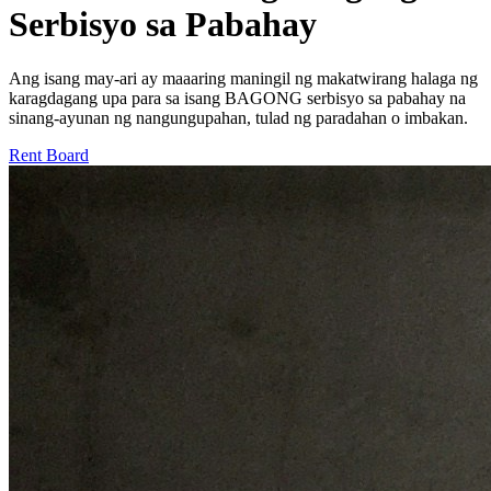
Serbisyo sa Pabahay
Ang isang may-ari ay maaaring maningil ng makatwirang halaga ng
karagdagang upa para sa isang BAGONG serbisyo sa pabahay na
sinang-ayunan ng nangungupahan, tulad ng paradahan o imbakan.
Rent Board