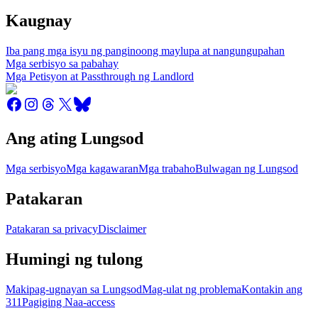
Kaugnay
Iba pang mga isyu ng panginoong maylupa at nangungupahan
Mga serbisyo sa pabahay
Mga Petisyon at Passthrough ng Landlord
Ang ating Lungsod
Mga serbisyo
Mga kagawaran
Mga trabaho
Bulwagan ng Lungsod
Patakaran
Patakaran sa privacy
Disclaimer
Humingi ng tulong
Makipag-ugnayan sa Lungsod
Mag-ulat ng problema
Kontakin ang
311
Pagiging Naa-access