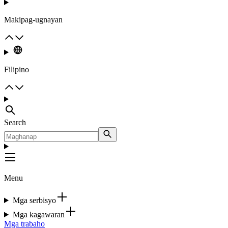
Makipag-ugnayan
Filipino
Search
Menu
Mga serbisyo
Mga kagawaran
Mga trabaho