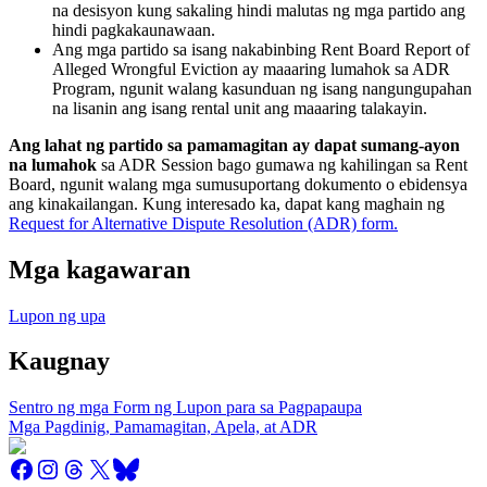
na desisyon kung sakaling hindi malutas ng mga partido ang
hindi pagkakaunawaan.
Ang mga partido sa isang nakabinbing Rent Board Report of
Alleged Wrongful Eviction ay maaaring lumahok sa ADR
Program, ngunit walang kasunduan ng isang nangungupahan
na lisanin ang isang rental unit ang maaaring talakayin.
Ang lahat ng partido sa pamamagitan ay dapat sumang-ayon
na lumahok
sa ADR Session bago gumawa ng kahilingan sa Rent
Board, ngunit walang mga sumusuportang dokumento o ebidensya
ang kinakailangan. Kung interesado ka, dapat kang maghain ng
Request for Alternative Dispute Resolution (ADR) form.
Mga kagawaran
Lupon ng upa
Kaugnay
Sentro ng mga Form ng Lupon para sa Pagpapaupa
Mga Pagdinig, Pamamagitan, Apela, at ADR