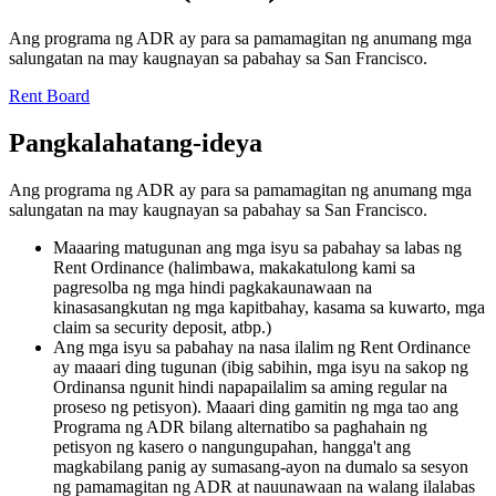
Ang programa ng ADR ay para sa pamamagitan ng anumang mga
salungatan na may kaugnayan sa pabahay sa San Francisco.
Rent Board
Pangkalahatang-ideya
Ang programa ng ADR ay para sa pamamagitan ng anumang mga
salungatan na may kaugnayan sa pabahay sa San Francisco.
Maaaring matugunan ang mga isyu sa pabahay sa labas ng
Rent Ordinance (halimbawa, makakatulong kami sa
pagresolba ng mga hindi pagkakaunawaan na
kinasasangkutan ng mga kapitbahay, kasama sa kuwarto, mga
claim sa security deposit, atbp.)
Ang mga isyu sa pabahay na nasa ilalim ng Rent Ordinance
ay maaari ding tugunan (ibig sabihin, mga isyu na sakop ng
Ordinansa ngunit hindi napapailalim sa aming regular na
proseso ng petisyon). Maaari ding gamitin ng mga tao ang
Programa ng ADR bilang alternatibo sa paghahain ng
petisyon ng kasero o nangungupahan, hangga't ang
magkabilang panig ay sumasang-ayon na dumalo sa sesyon
ng pamamagitan ng ADR at nauunawaan na walang ilalabas