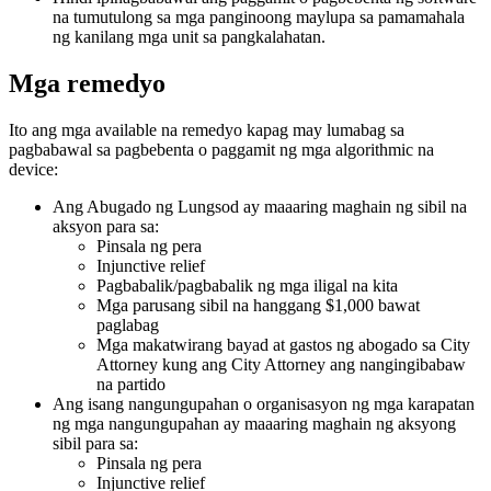
na tumutulong sa mga panginoong maylupa sa pamamahala
ng kanilang mga unit sa pangkalahatan.
Mga remedyo
Ito ang mga available na remedyo kapag may lumabag sa
pagbabawal sa pagbebenta o paggamit ng mga algorithmic na
device:
Ang Abugado ng Lungsod ay maaaring maghain ng sibil na
aksyon para sa:
Pinsala ng pera
Injunctive relief
Pagbabalik/pagbabalik ng mga iligal na kita
Mga parusang sibil na hanggang $1,000 bawat
paglabag
Mga makatwirang bayad at gastos ng abogado sa City
Attorney kung ang City Attorney ang nangingibabaw
na partido
Ang isang nangungupahan o organisasyon ng mga karapatan
ng mga nangungupahan ay maaaring maghain ng aksyong
sibil para sa:
Pinsala ng pera
Injunctive relief