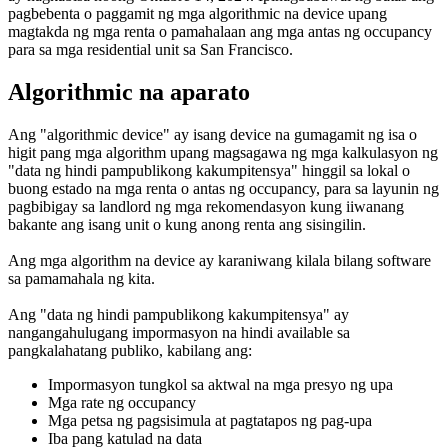
pagbebenta o paggamit ng mga algorithmic na device upang
magtakda ng mga renta o pamahalaan ang mga antas ng occupancy
para sa mga residential unit sa San Francisco.
Algorithmic na aparato
Ang "algorithmic device" ay isang device na gumagamit ng isa o
higit pang mga algorithm upang magsagawa ng mga kalkulasyon ng
"data ng hindi pampublikong kakumpitensya" hinggil sa lokal o
buong estado na mga renta o antas ng occupancy, para sa layunin ng
pagbibigay sa landlord ng mga rekomendasyon kung iiwanang
bakante ang isang unit o kung anong renta ang sisingilin.
Ang mga algorithm na device ay karaniwang kilala bilang software
sa pamamahala ng kita.
Ang "data ng hindi pampublikong kakumpitensya" ay
nangangahulugang impormasyon na hindi available sa
pangkalahatang publiko, kabilang ang:
Impormasyon tungkol sa aktwal na mga presyo ng upa
Mga rate ng occupancy
Mga petsa ng pagsisimula at pagtatapos ng pag-upa
Iba pang katulad na data