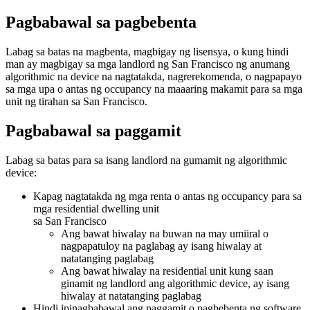
Pagbabawal sa pagbebenta
Labag sa batas na magbenta, magbigay ng lisensya, o kung hindi
man ay magbigay sa mga landlord ng San Francisco ng anumang
algorithmic na device na nagtatakda, nagrerekomenda, o nagpapayo
sa mga upa o antas ng occupancy na maaaring makamit para sa mga
unit ng tirahan sa San Francisco.
Pagbabawal sa paggamit
Labag sa batas para sa isang landlord na gumamit ng algorithmic
device:
Kapag nagtatakda ng mga renta o antas ng occupancy para sa
mga residential dwelling unit
sa San Francisco
Ang bawat hiwalay na buwan na may umiiral o
nagpapatuloy na paglabag ay isang hiwalay at
natatanging paglabag
Ang bawat hiwalay na residential unit kung saan
ginamit ng landlord ang algorithmic device, ay isang
hiwalay at natatanging paglabag
Hindi ipinagbabawal ang paggamit o pagbebenta ng software