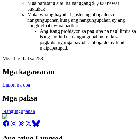
Mga parusang sibil na hanggang $1,000 bawat
paglabag
Makatwirang bayad at gastos ng abogado sa
nangungupahan kung ang nangungupahan ay ang
nangingibabaw na partido
Ang isang probisyon sa pag-upa na naglilimita sa
isang umiiral na nangungupahan mula sa
pagkuha ng mga bayad sa abogado ay hindi
maipapatupad.
Mga Tag: Paksa 268
Mga kagawaran
Lupon ng upa
Mga paksa
Nangungupahan
Ang ating Lungsod