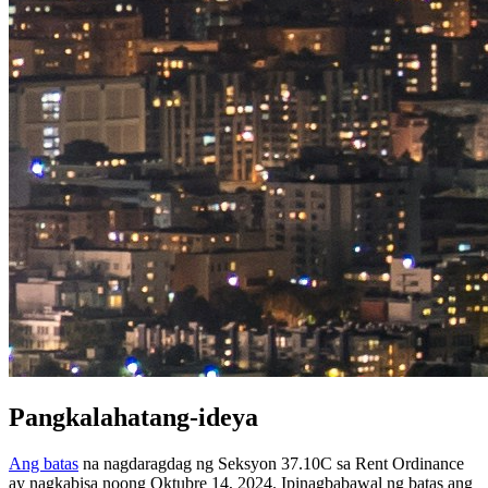
Pangkalahatang-ideya
Ang batas
na nagdaragdag ng Seksyon 37.10C sa Rent Ordinance
ay nagkabisa noong Oktubre 14, 2024. Ipinagbabawal ng batas ang