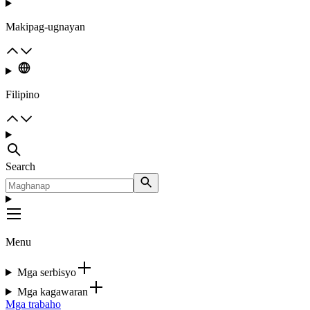
Makipag-ugnayan
Filipino
Search
Menu
Mga serbisyo
Mga kagawaran
Mga trabaho