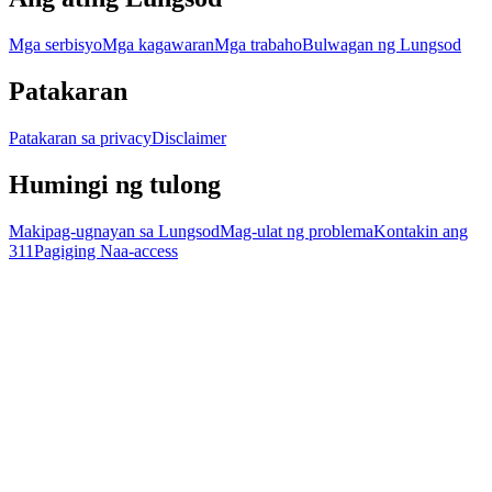
Mga serbisyo
Mga kagawaran
Mga trabaho
Bulwagan ng Lungsod
Patakaran
Patakaran sa privacy
Disclaimer
Humingi ng tulong
Makipag-ugnayan sa Lungsod
Mag-ulat ng problema
Kontakin ang
311
Pagiging Naa-access