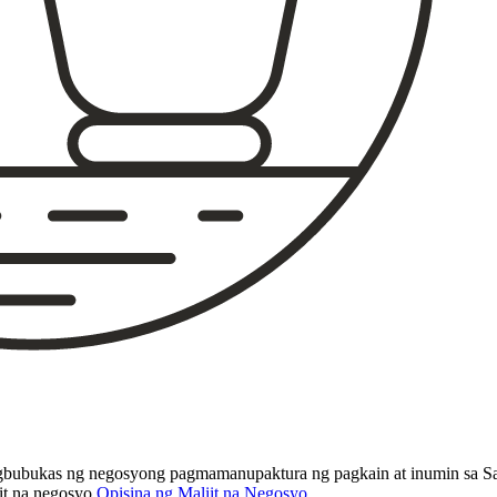
bubukas ng negosyong pagmamanupaktura ng pagkain at inumin sa San
it na negosyo.
Opisina ng Maliit na Negosyo