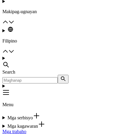
Makipag-ugnayan
Filipino
Search
Menu
Mga serbisyo
Mga kagawaran
Mga trabaho