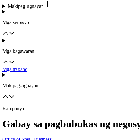
Makipag-ugnayan
Mga serbisyo
Mga kagawaran
Mga trabaho
Makipag-ugnayan
Kampanya
Gabay sa pagbubukas ng negos
Office of Small Business