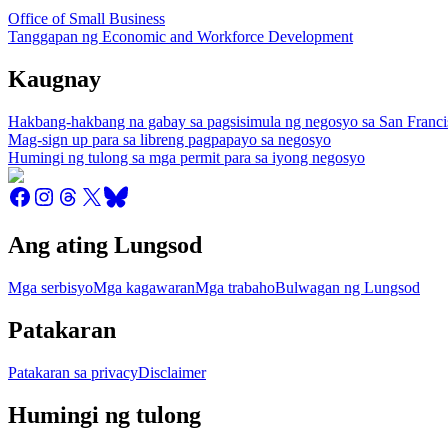
Office of Small Business
Tanggapan ng Economic and Workforce Development
Kaugnay
Hakbang-hakbang na gabay sa pagsisimula ng negosyo sa San Franci
Mag-sign up para sa libreng pagpapayo sa negosyo
Humingi ng tulong sa mga permit para sa iyong negosyo
Ang ating Lungsod
Mga serbisyo
Mga kagawaran
Mga trabaho
Bulwagan ng Lungsod
Patakaran
Patakaran sa privacy
Disclaimer
Humingi ng tulong