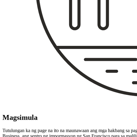
Magsimula
Tutulungan ka ng page na ito na maunawaan ang mga hakbang sa pag
Business, ang sentro ng impormasyon ng San Francisco para sa malili