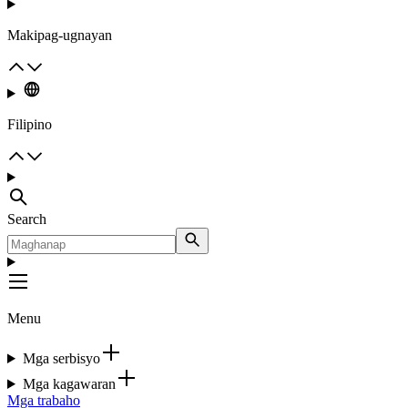
Makipag-ugnayan
Filipino
Search
Menu
Mga serbisyo
Mga kagawaran
Mga trabaho