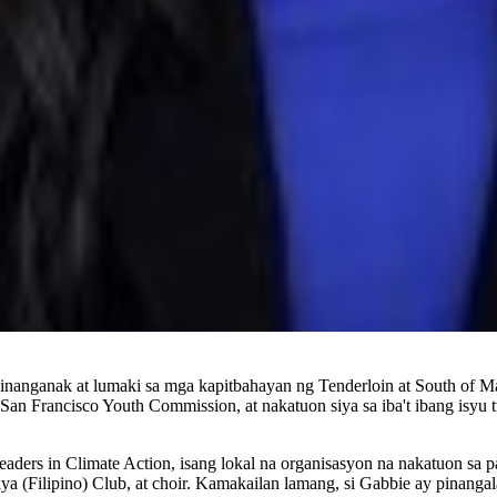
inanganak at lumaki sa mga kapitbahayan ng Tenderloin at South of Ma
 San Francisco Youth Commission, at nakatuon siya sa iba't ibang isyu t
ers in Climate Action, isang lokal na organisasyon na nakatuon sa p
ya (Filipino) Club, at choir. Kamakailan lamang, si Gabbie ay pinang