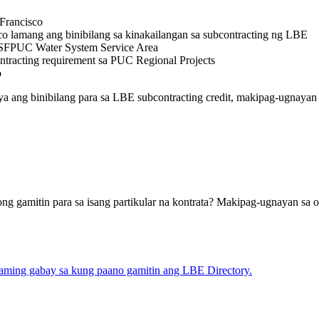
Francisco
o lamang ang binibilang sa kinakailangan sa subcontracting ng LBE
 SFPUC Water System Service Area
racting requirement sa PUC Regional Projects
o
 ang binibilang para sa LBE subcontracting credit, makipag-ugnayan
g gamitin para sa isang partikular na kontrata? Makipag-ugnayan sa
aming gabay sa kung paano gamitin ang LBE Directory.