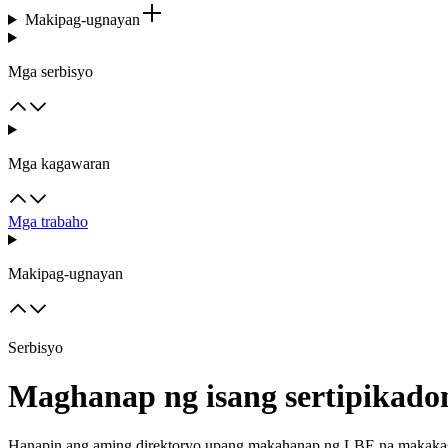
Makipag-ugnayan
Mga serbisyo
Mga kagawaran
Mga trabaho
Makipag-ugnayan
Serbisyo
Maghanap ng isang sertipikad
Hanapin ang aming direktoryo upang makahanap ng LBE na makakasam