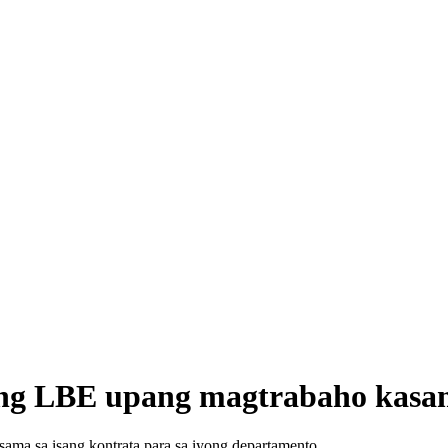
ong LBE upang magtrabaho kas
a sa isang kontrata para sa iyong departamento.