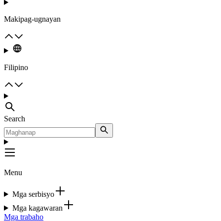
Makipag-ugnayan
Filipino
Search
Menu
Mga serbisyo
Mga kagawaran
Mga trabaho