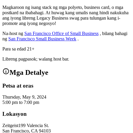
Magkaroon ng isang stack ng mga polyeto, business card, o mga
postkard na ibabahagi. At huwag kang umalis nang hindi nakukuha
ang iyong libreng Legacy Business swag para tulungan kang i-
promote ang iyong negosyo!
Na-host ng
San Francisco Office of Small Business
, bilang bahagi
ng
San Francisco Small Business Week
.
Para sa edad 21+
Libreng pagpasok; walang host bar.
Mga Detalye
Petsa at oras
Thursday, May 9, 2024
5:00 pm
to
7:00 pm
Lokasyon
Zeitgeist
199 Valencia St.
San Francisco
,
CA
94103