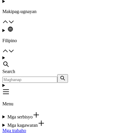
Makipag-ugnayan
Filipino
Search
Menu
Mga serbisyo
Mga kagawaran
Mga trabaho