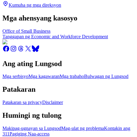
Kumuha ng mga direksyon
Mga ahensyang kasosyo
Office of Small Business
Tanggapan ng Economic and Workforce Development
Ang ating Lungsod
Mga serbisyo
Mga kagawaran
Mga trabaho
Bulwagan ng Lungsod
Patakaran
Patakaran sa privacy
Disclaimer
Humingi ng tulong
Makipag-ugnayan sa Lungsod
Mag-ulat ng problema
Kontakin ang
311
Pagiging Naa-access