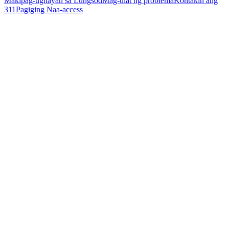
Makipag-ugnayan sa Lungsod
Mag-ulat ng problema
Kontakin ang
311
Pagiging Naa-access