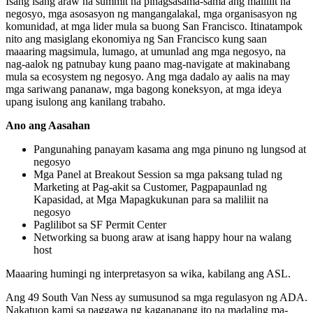
Isang isang araw na summit na pinagsasama-sama ang maliliit na
negosyo, mga asosasyon ng mangangalakal, mga organisasyon ng
komunidad, at mga lider mula sa buong San Francisco. Itinatampok
nito ang masiglang ekonomiya ng San Francisco kung saan
maaaring magsimula, lumago, at umunlad ang mga negosyo, na
nag-aalok ng patnubay kung paano mag-navigate at makinabang
mula sa ecosystem ng negosyo. Ang mga dadalo ay aalis na may
mga sariwang pananaw, mga bagong koneksyon, at mga ideya
upang isulong ang kanilang trabaho.
Ano ang Aasahan
Pangunahing panayam kasama ang mga pinuno ng lungsod at
negosyo
Mga Panel at Breakout Session sa mga paksang tulad ng
Marketing at Pag-akit sa Customer, Pagpapaunlad ng
Kapasidad, at Mga Mapagkukunan para sa maliliit na
negosyo
Paglilibot sa SF Permit Center
Networking sa buong araw at isang happy hour na walang
host
Maaaring humingi ng interpretasyon sa wika, kabilang ang ASL.
Ang 49 South Van Ness ay sumusunod sa mga regulasyon ng ADA.
Nakatuon kami sa paggawa ng kaganapang ito na madaling ma-