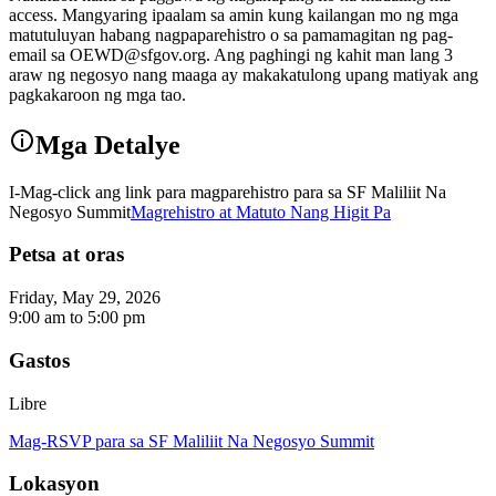
access. Mangyaring ipaalam sa amin kung kailangan mo ng mga
matutuluyan habang nagpaparehistro o sa pamamagitan ng pag-
email sa OEWD@sfgov.org. Ang paghingi ng kahit man lang 3
araw ng negosyo nang maaga ay makakatulong upang matiyak ang
pagkakaroon ng mga tao.
Mga Detalye
I-Mag-click ang link para magparehistro para sa SF Maliliit Na
Negosyo Summit
Magrehistro at Matuto Nang Higit Pa
Petsa at oras
Friday, May 29, 2026
9:00 am
to
5:00 pm
Gastos
Libre
Mag-RSVP para sa SF Maliliit Na Negosyo Summit
Lokasyon