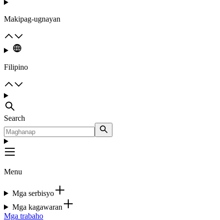
Makipag-ugnayan
Filipino
Search
Menu
Mga serbisyo
Mga kagawaran
Mga trabaho