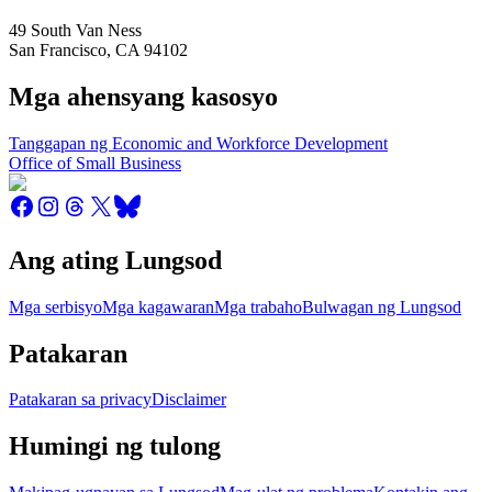
49 South Van Ness
San Francisco
,
CA
94102
Mga ahensyang kasosyo
Tanggapan ng Economic and Workforce Development
Office of Small Business
Ang ating Lungsod
Mga serbisyo
Mga kagawaran
Mga trabaho
Bulwagan ng Lungsod
Patakaran
Patakaran sa privacy
Disclaimer
Humingi ng tulong