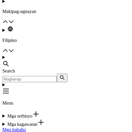
Makipag-ugnayan
Filipino
Search
Menu
Mga serbisyo
Mga kagawaran
Mga trabaho