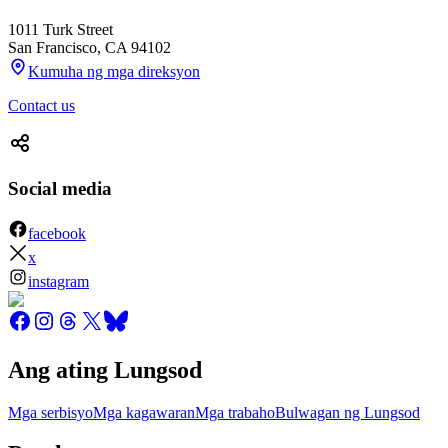
1011 Turk Street
San Francisco
,
CA
94102
Kumuha ng mga direksyon
Contact us
Social media
facebook
x
instagram
Ang ating Lungsod
Mga serbisyo
Mga kagawaran
Mga trabaho
Bulwagan ng Lungsod