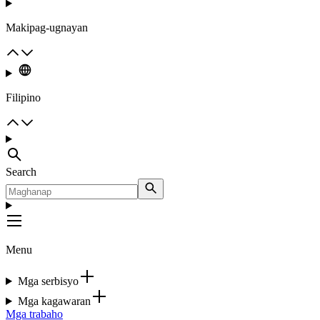
Makipag-ugnayan
Filipino
Search
Menu
Mga serbisyo
Mga kagawaran
Mga trabaho