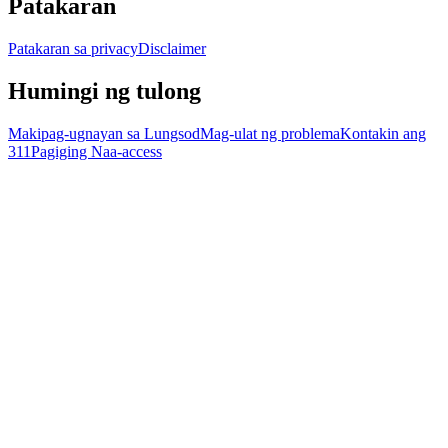
Patakaran
Patakaran sa privacy
Disclaimer
Humingi ng tulong
Makipag-ugnayan sa Lungsod
Mag-ulat ng problema
Kontakin ang
311
Pagiging Naa-access