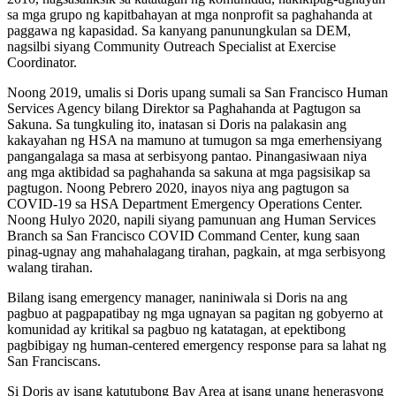
sa mga grupo ng kapitbahayan at mga nonprofit sa paghahanda at
paggawa ng kapasidad. Sa kanyang panunungkulan sa DEM,
nagsilbi siyang Community Outreach Specialist at Exercise
Coordinator.
Noong 2019, umalis si Doris upang sumali sa San Francisco Human
Services Agency bilang Direktor sa Paghahanda at Pagtugon sa
Sakuna. Sa tungkuling ito, inatasan si Doris na palakasin ang
kakayahan ng HSA na mamuno at tumugon sa mga emerhensiyang
pangangalaga sa masa at serbisyong pantao. Pinangasiwaan niya
ang mga aktibidad sa paghahanda sa sakuna at mga pagsisikap sa
pagtugon. Noong Pebrero 2020, inayos niya ang pagtugon sa
COVID-19 sa HSA Department Emergency Operations Center.
Noong Hulyo 2020, napili siyang pamunuan ang Human Services
Branch sa San Francisco COVID Command Center, kung saan
pinag-ugnay ang mahahalagang tirahan, pagkain, at mga serbisyong
walang tirahan.
Bilang isang emergency manager, naniniwala si Doris na ang
pagbuo at pagpapatibay ng mga ugnayan sa pagitan ng gobyerno at
komunidad ay kritikal sa pagbuo ng katatagan, at epektibong
pagbibigay ng human-centered emergency response para sa lahat ng
San Franciscans.
Si Doris ay isang katutubong Bay Area at isang unang henerasyong