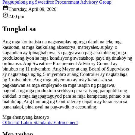
Pagpupulong ng Sweatfree Procurement Advisory Group
Thursday, April 09, 2026
2:00 pm
Tungkol sa
Ang mga kontratista na nagsusuplay ng mga damit na tela, mga
kasuotan, at mga kaukulang aksesorya, materyales, suplay, o
kagamitan ay ipinagbabawal sa paggawa o pag-assemble ng mga
produktong iyon sa mga kondisyong sweatshop, gaya ng tinukoy ng
ordinansa. Ang Sweatfree Procurement Advisory Council ay
binubuo ng 11 miyembro. Ang Mayor at ang Board of Supervisors
ay nagtatalaga ng tig-5 miyembro at ang Controller ay nagtatalaga
ng 1 miyembro. Ang mga miyembro ay may karanasan sa
pagkatawan sa mga empleyado sa mga usapin ng paggawa,
pagkuha ng mga produkto o serbisyo para sa isang pampublikong
entidad, o mga tagapagtaguyod para sa mga karapatang pantao o sa
mahihirap. Ang hinirang ng Controller ay dapat may karanasan sa
pananalapi, pinansyal na pag-awdit, o accounting.
Mga ahensyang kasosyo
Office of Labor Standards Enforcement
Mga tauhan