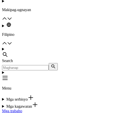
Makipag-ugnayan
Filipino
Search
Menu
Mga serbisyo
Mga kagawaran
Mga trabaho