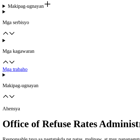
Makipag-ugnayan
Mga serbisyo
Mga kagawaran
Mga trabaho
Makipag-ugnayan
Ahensya
Office of Refuse Rates Administ
Responsable tayo sa pagtatakda ng patas, malinaw, at may pananagu