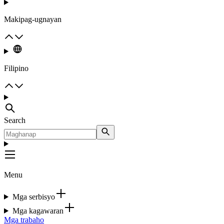
Makipag-ugnayan
Filipino
Search
Menu
Mga serbisyo
Mga kagawaran
Mga trabaho