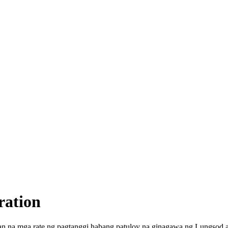
ration
tan na mga rate ng pagtanggi habang patuloy na ginagawa ng Lungsod a