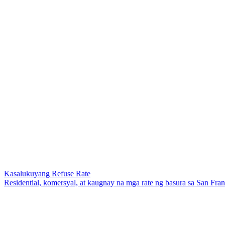
Kasalukuyang Refuse Rate
Residential, komersyal, at kaugnay na mga rate ng basura sa San Fra