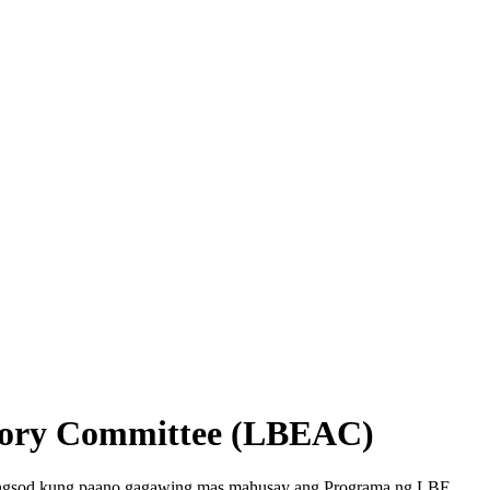
isory Committee (LBEAC)
ungsod kung paano gagawing mas mahusay ang Programa ng LBE.