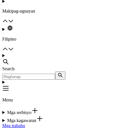
Makipag-ugnayan
Filipino
Search
Menu
Mga serbisyo
Mga kagawaran
Mga trabaho