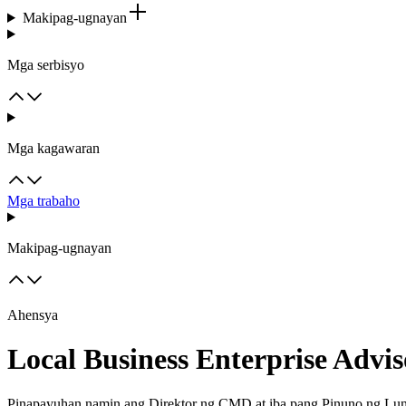
Makipag-ugnayan
Mga serbisyo
Mga kagawaran
Mga trabaho
Makipag-ugnayan
Ahensya
Local Business Enterprise Adv
Pinapayuhan namin ang Direktor ng CMD at iba pang Pinuno ng L