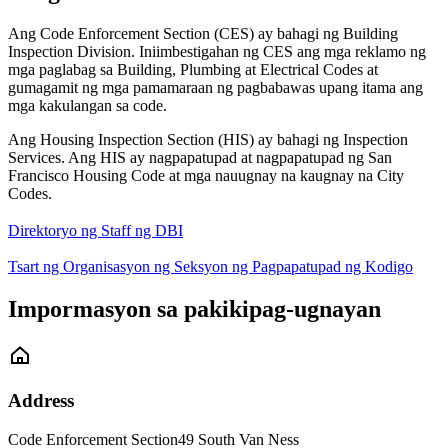
Ang Code Enforcement Section (CES) ay bahagi ng Building
Inspection Division. Iniimbestigahan ng CES ang mga reklamo ng
mga paglabag sa Building, Plumbing at Electrical Codes at
gumagamit ng mga pamamaraan ng pagbabawas upang itama ang
mga kakulangan sa code.
Ang Housing Inspection Section (HIS) ay bahagi ng Inspection
Services. Ang HIS ay nagpapatupad at nagpapatupad ng San
Francisco Housing Code at mga nauugnay na kaugnay na City
Codes.
Direktoryo ng Staff ng DBI
Tsart ng Organisasyon ng Seksyon ng Pagpapatupad ng Kodigo
Impormasyon sa pakikipag-ugnayan
Address
Code Enforcement Section
49 South Van Ness