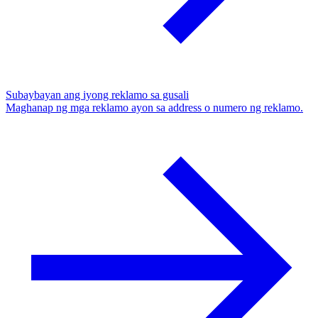
Subaybayan ang iyong reklamo sa gusali
Maghanap ng mga reklamo ayon sa address o numero ng reklamo.