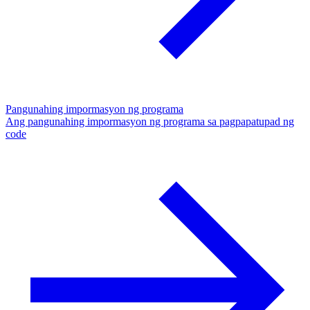
Pangunahing impormasyon ng programa
Ang pangunahing impormasyon ng programa sa pagpapatupad ng
code