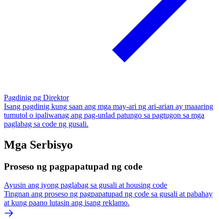
Pagdinig ng Direktor
Isang pagdinig kung saan ang mga may-ari ng ari-arian ay maaaring
tumutol o ipaliwanag ang pag-unlad patungo sa pagtugon sa mga
paglabag sa code ng gusali.
Mga Serbisyo
Proseso ng pagpapatupad ng code
Ayusin ang iyong paglabag sa gusali at housing code
Tingnan ang proseso ng pagpapatupad ng code sa gusali at pabahay
at kung paano lutasin ang isang reklamo.