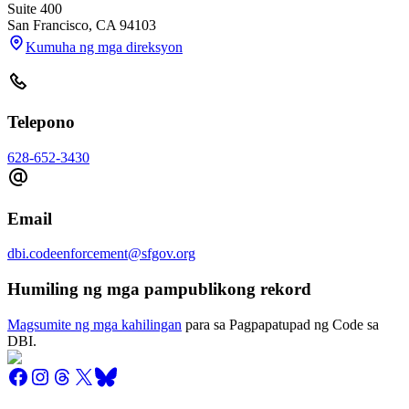
Suite 400
San Francisco
,
CA
94103
Kumuha ng mga direksyon
Telepono
628-652-3430
Email
dbi.codeenforcement@sfgov.org
Humiling ng mga pampublikong rekord
Magsumite ng mga kahilingan
para sa Pagpapatupad ng Code sa
DBI.