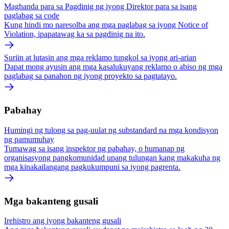
Maghanda para sa Pagdinig ng iyong Direktor para sa isang
paglabag sa code
Kung hindi mo naresolba ang mga paglabag sa iyong Notice of
Violation, ipapatawag ka sa pagdinig na ito.
Suriin at lutasin ang mga reklamo tungkol sa iyong ari-arian
Dapat mong ayusin ang mga kasalukuyang reklamo o abiso ng mga
paglabag sa panahon ng iyong proyekto sa pagtatayo.
Pabahay
Humingi ng tulong sa pag-uulat ng substandard na mga kondisyon
ng pamumuhay
Tumawag sa isang inspektor ng pabahay, o humanap ng
organisasyong pangkomunidad upang tulungan kang makakuha ng
mga kinakailangang pagkukumpuni sa iyong pagrenta.
Mga bakanteng gusali
Irehistro ang iyong bakanteng gusali