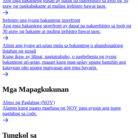
Ang mga bakanteng gusali ay dapat na mairehistro sa loob ng 30
araw ng pagkabakante at muling irehistro bawat taon.
Irehistro ang iyong bakanteng storefront
Ang mga bakanteng storefront ay dapat na nakarehistro sa loob ng
30 araw ng bakante at muling irehistro bawat taon.
Alisin ang iyong ari-arian mula sa bakanteng o abandonadong
listahan ng gusali
Kung ikaw ay lilipat, nagtatrabaho, o nagbebenta ng iyong
bakanteng ari-arian, maaari kang mag-aplay upang baguhin ang
katayuan nito upang maiwasan ang mga bayarin.
Mga Mapagkukunan
Abiso ng Paglabag (NOV)
Alamin kung paano magbasa ng NOV para ayusin ang isang
paglabag sa code.
Tungkol sa