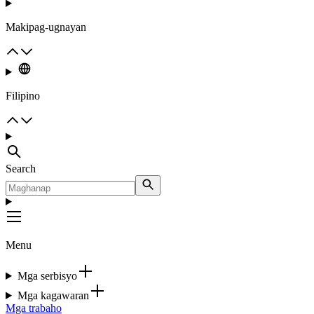
Makipag-ugnayan
Filipino
Search
Menu
Mga serbisyo
Mga kagawaran
Mga trabaho