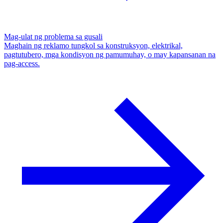
Mag-ulat ng problema sa gusali
Maghain ng reklamo tungkol sa konstruksyon, elektrikal,
pagtutubero, mga kondisyon ng pamumuhay, o may kapansanan na
pag-access.