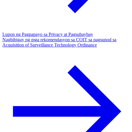
Lupon ng Pagpapayo sa Privacy at Pagsubaybay
Nagbibigay ng mga rekomendasyon sa COIT sa pagsunod sa
Acquisition of Surveillance Technology Ordinance