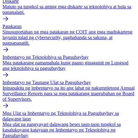
Diskarte
Matuto pa tungkol sa aming mga diskarte sa teknolohiya at hula sa
pananalapi.
Patakaran
Sinusuportahan ng mga patakaran ng COIT ang mga madiskarteng
layunin tulad ng cybersecurity, paghahanda sa sakuna, at
pagpapanatili.
Imbentaryo ng Teknolohiya sa Pagsubaybay
Mga patakarang namamahala kung paano ginagamit ng Lungsod
ang teknolohiya sa pagsubaybay
Imbentaryo ng Taunang Ulat sa Pagsubaybay
Ipinapakita ng imbentaryo na ito ang lahat ng nakumpletong Annual
Surveillance Reports para sa mga patakarang inaprubahan ng Board
of Supervisors.
Mga Ulat sa Imbentaryo ng Teknolohiya sa Pagsubaybay sa
dalawang taon
Mga ulat na nangyayari dalawang beses taun-taon tungkol sa
kasalukuyang katayuan ng Imbentaryo ng Teknolohiya ng
Pagsubaybay