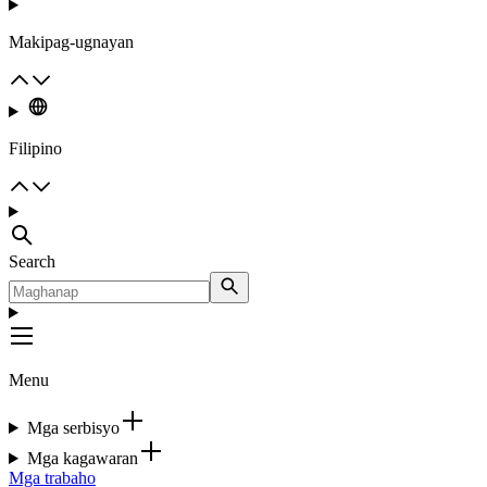
Makipag-ugnayan
Filipino
Search
Menu
Mga serbisyo
Mga kagawaran
Mga trabaho