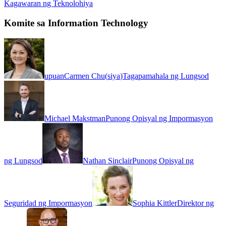
Kagawaran ng Teknolohiya
Komite sa Information Technology
upuan
Carmen Chu
(
siya
)
Tagapamahala ng Lungsod
Michael Makstman
Punong Opisyal ng Impormasyon
ng Lungsod
Nathan Sinclair
Punong Opisyal ng
Seguridad ng Impormasyon
Sophia Kittler
Direktor ng