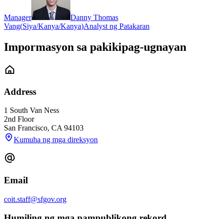
Manager
Danny Thomas
Vang
(
Siya/Kanya/Kanya
)
Analyst ng Patakaran
Impormasyon sa pakikipag-ugnayan
Address
1 South Van Ness
2nd Floor
San Francisco
,
CA
94103
Kumuha ng mga direksyon
Email
coit.staff@sfgov.org
Humiling ng mga pampublikong rekord