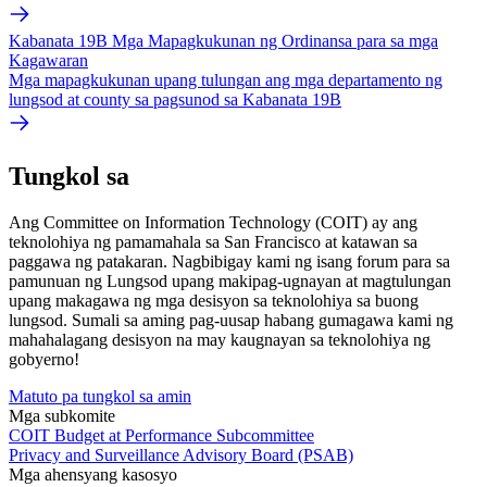
Kabanata 19B Mga Mapagkukunan ng Ordinansa para sa mga
Kagawaran
Mga mapagkukunan upang tulungan ang mga departamento ng
lungsod at county sa pagsunod sa Kabanata 19B
Tungkol sa
Ang Committee on Information Technology (COIT) ay ang
teknolohiya ng pamamahala sa San Francisco at katawan sa
paggawa ng patakaran. Nagbibigay kami ng isang forum para sa
pamunuan ng Lungsod upang makipag-ugnayan at magtulungan
upang makagawa ng mga desisyon sa teknolohiya sa buong
lungsod. Sumali sa aming pag-uusap habang gumagawa kami ng
mahahalagang desisyon na may kaugnayan sa teknolohiya ng
gobyerno!
Matuto pa tungkol sa amin
Mga subkomite
COIT Budget at Performance Subcommittee
Privacy and Surveillance Advisory Board (PSAB)
Mga ahensyang kasosyo