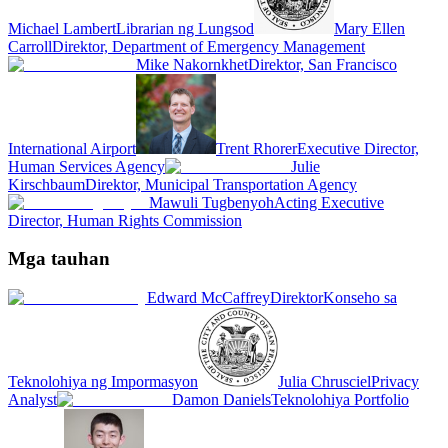
Michael Lambert
Librarian ng Lungsod
Mary Ellen
Carroll
Direktor, Department of Emergency Management
Mike Nakornkhet
Direktor, San Francisco
International Airport
Trent Rhorer
Executive Director,
Human Services Agency
Julie
Kirschbaum
Direktor, Municipal Transportation Agency
Mawuli Tugbenyoh
Acting Executive
Director, Human Rights Commission
Mga tauhan
Edward McCaffrey
Direktor
Konseho sa
Teknolohiya ng Impormasyon
Julia Chrusciel
Privacy
Analyst
Damon Daniels
Teknolohiya Portfolio