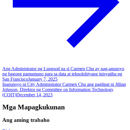
Ang Administrator ng Lungsod na si Carmen Chu ay nag-anunsyo
ng bagong pamumuno para sa data at teknolohiyang inisyatiba ng
San Francisco
January 7, 2025
Inanunsyo ni City Administrator Carmen Chu ang paglipat ni Jillian
Johnson, Direktor ng Committee on Information Technology
(COIT)
December 14, 2023
Mga Mapagkukunan
Ang aming trabaho