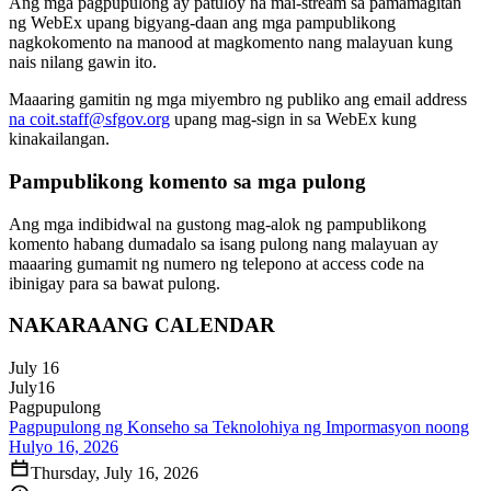
Ang mga pagpupulong ay patuloy na mai-stream sa pamamagitan
ng WebEx upang bigyang-daan ang mga pampublikong
nagkokomento na manood at magkomento nang malayuan kung
nais nilang gawin ito.
Maaaring gamitin ng mga miyembro ng publiko ang email address
na coit.staff@sfgov.org
upang mag-sign in sa WebEx kung
kinakailangan.
Pampublikong komento sa mga pulong
Ang mga indibidwal na gustong mag-alok ng pampublikong
komento habang dumadalo sa isang pulong nang malayuan ay
maaaring gumamit ng numero ng telepono at access code na
ibinigay para sa bawat pulong.
NAKARAANG CALENDAR
July 16
July
16
Pagpupulong
Pagpupulong ng Konseho sa Teknolohiya ng Impormasyon noong
Hulyo 16, 2026
Thursday, July 16, 2026