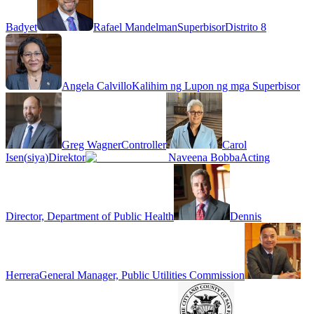
Badyet
Rafael Mandelman
Superbisor
Distrito 8
Angela Calvillo
Kalihim ng Lupon ng mga Superbisor
Greg Wagner
Controller
Carol
Isen
(
siya
)
Direktor
Naveena Bobba
Acting
Director, Department of Public Health
Dennis
Herrera
General Manager, Public Utilities Commission