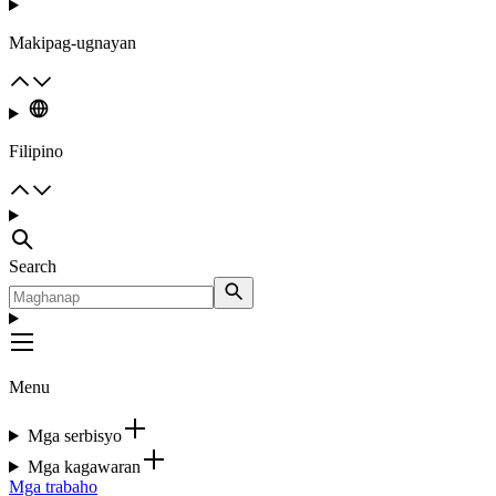
Makipag-ugnayan
Filipino
Search
Menu
Mga serbisyo
Mga kagawaran
Mga trabaho