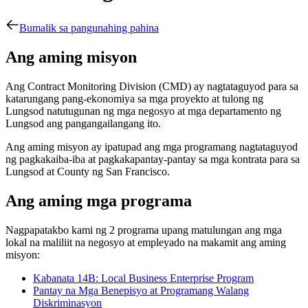
Bumalik sa pangunahing pahina
Ang aming misyon
Ang Contract Monitoring Division (CMD) ay nagtataguyod para sa
katarungang pang-ekonomiya sa mga proyekto at tulong ng
Lungsod
natutugunan ng mga negosyo at mga departamento ng
Lungsod ang pangangailangang ito.
Ang aming misyon ay ipatupad ang mga programang nagtataguyod
ng pagkakaiba-iba at pagkakapantay-pantay sa mga kontrata para sa
Lungsod at County ng San Francisco.
Ang aming mga programa
Nagpapatakbo kami ng 2 programa upang matulungan ang mga
lokal na maliliit na negosyo at empleyado na makamit ang aming
misyon:
Kabanata 14B: Local Business Enterprise Program
Pantay na Mga Benepisyo at Programang Walang
Diskriminasyon