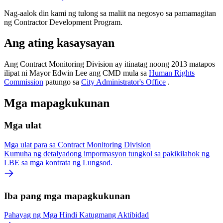
Nag-aalok din kami ng tulong sa maliit na negosyo sa pamamagitan
ng Contractor Development Program.
Ang ating kasaysayan
Ang Contract Monitoring Division ay itinatag noong 2013 matapos
ilipat ni Mayor Edwin Lee ang CMD mula sa
Human Rights
Commission
patungo sa
City Administrator's Office
.
Mga mapagkukunan
Mga ulat
Mga ulat para sa Contract Monitoring Division
Kumuha ng detalyadong impormasyon tungkol sa pakikilahok ng
LBE sa mga kontrata ng Lungsod.
Iba pang mga mapagkukunan
Pahayag ng Mga Hindi Katugmang Aktibidad