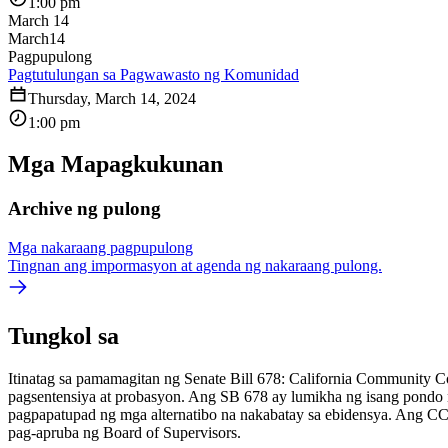
1:00 pm
March 14
March
14
Pagpupulong
Pagtutulungan sa Pagwawasto ng Komunidad
Thursday, March 14, 2024
1:00 pm
Mga Mapagkukunan
Archive ng pulong
Mga nakaraang pagpupulong
Tingnan ang impormasyon at agenda ng nakaraang pulong.
Tungkol sa
Itinatag sa pamamagitan ng Senate Bill 678: California Community 
pagsentensiya at probasyon. Ang SB 678 ay lumikha ng isang pondo n
pagpapatupad ng mga alternatibo na nakabatay sa ebidensya. Ang CC
pag-apruba ng Board of Supervisors.