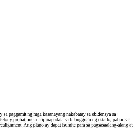
ty sa paggamit ng mga kasanayang nakabatay sa ebidensya sa
lony probationer na ipinapadala sa bilangguan ng estado, pabor sa
lignment. Ang plano ay dapat isumite para sa pagsasaalang-alang at