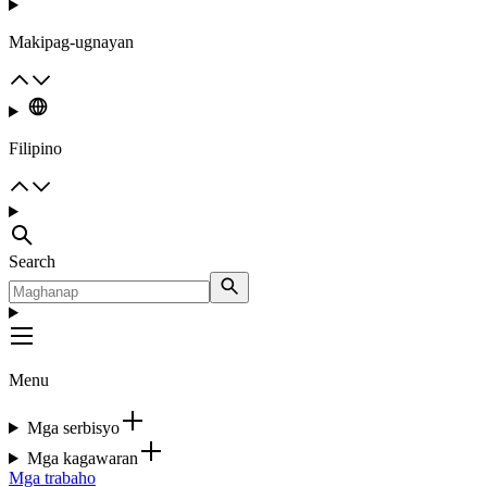
Makipag-ugnayan
Filipino
Search
Menu
Mga serbisyo
Mga kagawaran
Mga trabaho