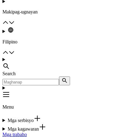
Makipag-ugnayan
Filipino
Search
Menu
Mga serbisyo
Mga kagawaran
Mga trabaho