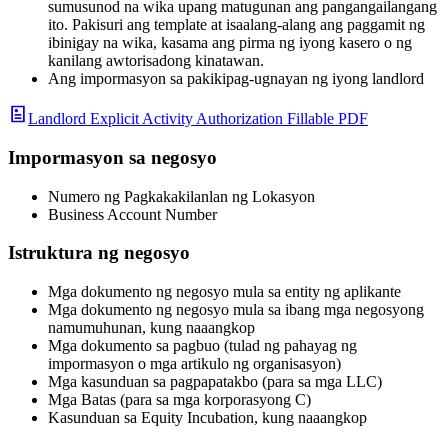
sumusunod na wika upang matugunan ang pangangailangang
ito. Pakisuri ang template at isaalang-alang ang paggamit ng
ibinigay na wika, kasama ang pirma ng iyong kasero o ng
kanilang awtorisadong kinatawan.
Ang impormasyon sa pakikipag-ugnayan ng iyong landlord
Landlord Explicit Activity Authorization Fillable PDF
Impormasyon sa negosyo
Numero ng Pagkakakilanlan ng Lokasyon
Business Account Number
Istruktura ng negosyo
Mga dokumento ng negosyo mula sa entity ng aplikante
Mga dokumento ng negosyo mula sa ibang mga negosyong
namumuhunan, kung naaangkop
Mga dokumento sa pagbuo (tulad ng pahayag ng
impormasyon o mga artikulo ng organisasyon)
Mga kasunduan sa pagpapatakbo (para sa mga LLC)
Mga Batas (para sa mga korporasyong C)
Kasunduan sa Equity Incubation, kung naaangkop