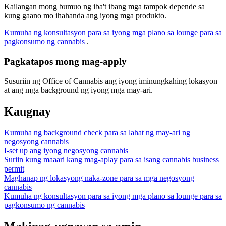
Kailangan mong bumuo ng iba't ibang mga tampok depende sa
kung gaano mo ihahanda ang iyong mga produkto.
Kumuha ng konsultasyon para sa iyong mga plano sa lounge para sa
pagkonsumo ng cannabis
.
Pagkatapos mong mag-apply
Susuriin ng Office of Cannabis ang iyong iminungkahing lokasyon
at ang mga background ng iyong mga may-ari.
Kaugnay
Kumuha ng background check para sa lahat ng may-ari ng
negosyong cannabis
I-set up ang iyong negosyong cannabis
Suriin kung maaari kang mag-aplay para sa isang cannabis business
permit
Maghanap ng lokasyong naka-zone para sa mga negosyong
cannabis
Kumuha ng konsultasyon para sa iyong mga plano sa lounge para sa
pagkonsumo ng cannabis