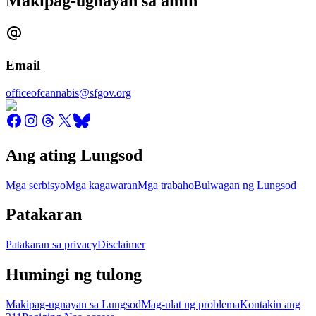
Makipag-ugnayan sa amin
Email
officeofcannabis@sfgov.org
Ang ating Lungsod
Mga serbisyo
Mga kagawaran
Mga trabaho
Bulwagan ng Lungsod
Patakaran
Patakaran sa privacy
Disclaimer
Humingi ng tulong
Makipag-ugnayan sa Lungsod
Mag-ulat ng problema
Kontakin ang