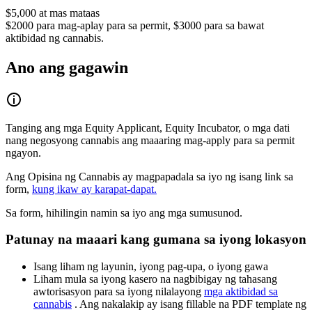
$5,000 at mas mataas
$2000 para mag-aplay para sa permit, $3000 para sa bawat
aktibidad ng cannabis.
Ano ang gagawin
Tanging ang mga Equity Applicant, Equity Incubator, o mga dati
nang negosyong cannabis ang maaaring mag-apply para sa permit
ngayon.
Ang Opisina ng Cannabis ay magpapadala sa iyo ng isang link sa
form,
kung ikaw ay karapat-dapat.
Sa form, hihilingin namin sa iyo ang mga sumusunod.
Patunay na maaari kang gumana sa iyong lokasyon
Isang liham ng layunin, iyong pag-upa, o iyong gawa
Liham mula sa iyong kasero na nagbibigay ng tahasang
awtorisasyon para sa iyong nilalayong
mga aktibidad sa
cannabis
. Ang nakalakip ay isang fillable na PDF template ng